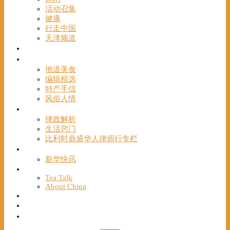
活动召集
健康
行走中国
天津频道
视频
一路风情
地道美食
编辑精选
特产手信
风俗人情
帮手
律政解析
生活窍门
比利时鼎盛华人律师行专栏
海聚推荐
新华快讯
English
Tea Talk
About China
Français
Chinese Bridge（汉语桥）
我们