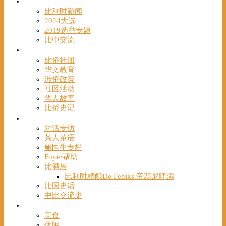
时事
比利时新闻
2024大选
2019选举专题
比中交流
华人
比侨社团
华文教育
涉侨政策
社区活动
华人故事
比侨史记
观点
对话专访
茶人茶语
鲍医生专栏
Foyer帮助
比酒屋
比利时精酿De Feniks 帝翡尼啤酒
比国史话
中比交流史
发现
美食
休闲