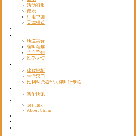
活动召集
健康
行走中国
天津频道
视频
一路风情
地道美食
编辑精选
特产手信
风俗人情
帮手
律政解析
生活窍门
比利时鼎盛华人律师行专栏
海聚推荐
新华快讯
English
Tea Talk
About China
Français
Chinese Bridge（汉语桥）
我们