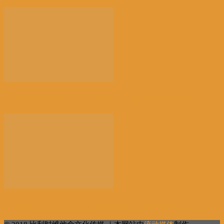
【儿子在横滨上学】今年比利时首相携家人去日本度假
【财富】Tomorrowland音乐节成了当地居民...