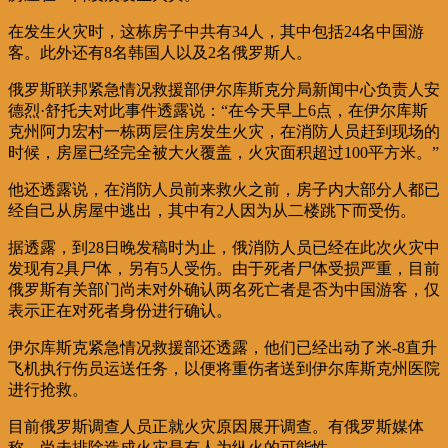
在发生火灾时，这栋房子中共有34人，其中包括24名中国游
客。此外还有8名韩国人以及2名俄罗斯人。
俄罗斯联邦紧急情况救援部伊尔库斯克分局新闻中心负责人安
德烈·舒托夫对此事件透露说：“在今天早上6点，在伊尔库斯
克州阿力宏村一栋两层住房发生火灾，在消防人员赶到现场的
时候，房屋已经完全被大火覆盖，火灾面积超过100平方米。”
他还透露说，在消防人员前来救火之前，房子内大部分人都已
经自己从房屋中逃出，其中有2人因为从二楼跳下而受伤。
据透露，到28日晚发稿时为止，俄消防人员已经在此次火灾中
发现有2具尸体，另有5人受伤。由于死者尸体受损严重，目前
俄罗斯有关部门尚未对外确认两名死亡者是否为中国游客，仅
表示正在对死者身份进行确认。
伊尔库斯克紧急情况救援部还透露，他们已经出动了米-8直升
飞机执行伤员运送任务，以便将重伤者送到伊尔库斯克州医院
进行抢救。
目前俄罗斯调查人员正就火灾原因展开调查。有俄罗斯媒体
称，尚未排除造成火灾是有人为纵火的可能性。