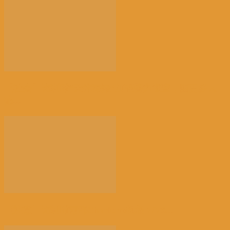
【社会】比利时“天体海滩”加强警力巡查，因更多人
热...
【注意】比利时南部Charleroi机场 2028...