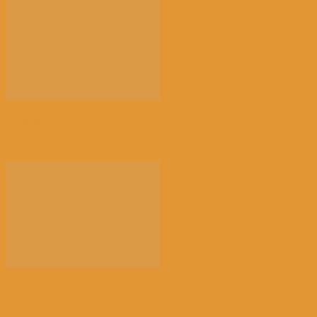
【高温危害】比利时气象学家怒了：热死2千多人，这
正...
【餐饮业关停多】比利时破产数量一个月内激增近
38%...