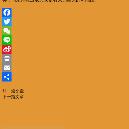
Facebook
Twitter
WeChat
Line
Sina
Weibo
Print
Email
分
前一篇文章
比利时流感大爆发已持续两周，现时情况通报！
享
下一篇文章
《流动媒体》与《东盟传媒》签约整合泰国媒体促进
两国交流
相关文章
更多作者