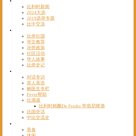
时事
比利时新闻
2024大选
2019选举专题
比中交流
华人
比侨社团
华文教育
涉侨政策
社区活动
华人故事
比侨史记
观点
对话专访
茶人茶语
鲍医生专栏
Foyer帮助
比酒屋
比利时精酿De Feniks 帝翡尼啤酒
比国史话
中比交流史
发现
美食
休闲