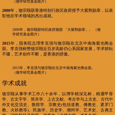
（饶学研究基金图片）
2000
年，饶宗颐获香港特别行政区政府授予大紫荆勋章，以表
彰他在学术领域的杰出成就。
2000年，饶宗颐获特区政府颁授 「大紫荆勋章」。 （饶
学研究基金图片）
2015
年，国务院总理李克强与饶宗颐在北京中南海紫光阁会
面。李克强称赞饶宗颐近百岁高龄仍心系国家发展，学术耕耘
不辍，艺术创作不断，是香港的骄傲。
2015年，李克强与饶宗颐在北京中南海紫光阁会面。
（饶学研究基金图片）
学术成就
饶宗颐从事学术工作八十余年，以博学精深见称，精通甲骨
学、古文字学、简帛学、上古文献、考古学与上古史、古代中
外文化交流史、敦煌学、宗教史(包括道教、佛教史、婆罗门
教、火袄教等)、民族学、历史学、潮州学、艺术史、古典文