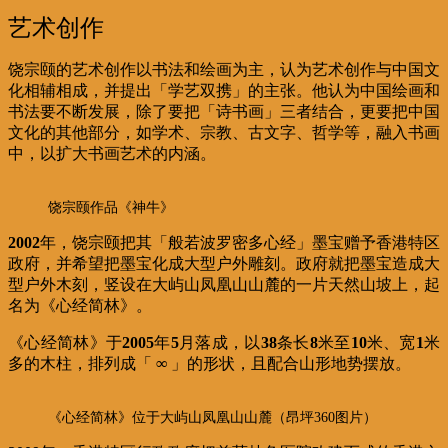
艺术创作
饶宗颐的艺术创作以书法和绘画为主，认为艺术创作与中国文
化相辅相成，并提出「学艺双携」的主张。他认为中国绘画和
书法要不断发展，除了要把「诗书画」三者结合，更要把中国
文化的其他部分，如学术、宗教、古文字、哲学等，融入书画
中，以扩大书画艺术的内涵。
饶宗颐作品《神牛》
2002
年，饶宗颐把其「般若波罗密多心经」墨宝赠予香港特区
政府，并希望把墨宝化成大型户外雕刻。政府就把墨宝造成大
型户外木刻，竖设在大屿山凤凰山山麓的一片天然山坡上，起
名为《心经简林》。
《心经简林》于
2005
年
5
月落成，以
38
条长
8
米至
10
米、宽
1
米
多的木柱，排列成「
∞
」的形状，且配合山形地势摆放。
《心经简林》位于大屿山凤凰山山麓（昂坪360图片）