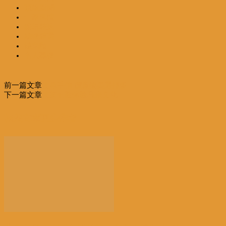
頭版新聞
一路风情
编辑精选
編輯精選
饒宗頤
名人專輯
前一篇文章
汶萊手信 價廉物美選擇多
下一篇文章
汶莱名胜体验马来文化
相关文章
更多作者