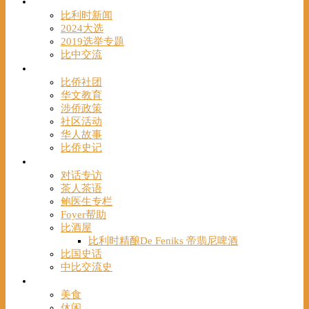
时事
比利时新闻
2024大选
2019选举专题
比中交流
华人
比侨社团
华文教育
涉侨政策
社区活动
华人故事
比侨史记
观点
对话专访
茶人茶语
鲍医生专栏
Foyer帮助
比酒屋
比利时精酿De Feniks 帝翡尼啤酒
比国史话
中比交流史
发现
美食
休闲