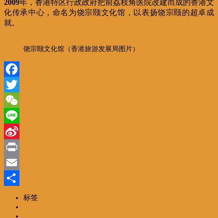
2009
年，香港特区行政政府把前荔枝角医院改建而成的香港文
化传承中心，命名为饶宗颐文化馆，以表扬饶宗颐的超卓成
就。
饶宗颐文化馆（香港旅游发展局图片）
Facebook
Twitter
WeChat
Line
Sina
Weibo
Print
Email
分
标签
港聞
享
一路風情