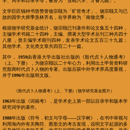
学、词学和目录学等，被誉为「业精六学、才备九能」。
文学巨匠钱钟书曾赞誉饶宗颐为「旷世奇才」。饶宗颐又与已
故的国学大师季羡林齐名，在学界称为「南饶北季」。
根据饶学研究基金统计，饶宗颐已刊著作和论文集五十四种，
主编学术书籍二十四种，主编、撰著大型学术丛刊三种共四十
八册
，曾主编学术期刊四种，发表学术论文五百三十九篇；
其他学术、文化类文章共四百二十一篇。
其中，
1959
由香港大学出版社出版的《殷代贞卜人物通考》
（上、下册），为饶宗颐以二十年心力，利用出土甲骨资料研
究殷商时代贞卜人物的专著。出版后获中外学术界高度重视，
并于
1996
年出版韩文版。
《殷代贞卜人物通考》(上、下册)（饶学研究基金图片）
1963
年出版《词籍考》，是学术史上第一部以目录学和版本学
研究词学的著作。
1988
年出版《符号．初文与字母
——
汉字树》，在书中审视与
利用海内外有关陶符、图形文的考古发现，说明文字起源的多