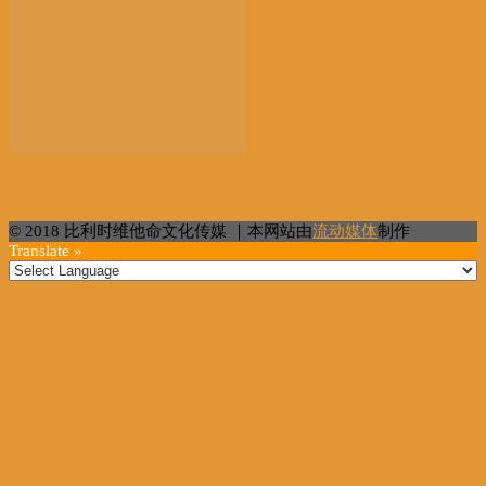
俄外长:望美承诺不用武力改造他国丨国际热点速递
© 2018 比利时维他命文化传媒 ｜本网站由
流动媒体
制作
Translate »