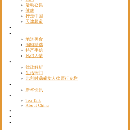
活动召集
健康
行走中国
天津频道
视频
一路风情
地道美食
编辑精选
特产手信
风俗人情
帮手
律政解析
生活窍门
比利时鼎盛华人律师行专栏
海聚推荐
新华快讯
English
Tea Talk
About China
Français
Chinese Bridge（汉语桥）
我们