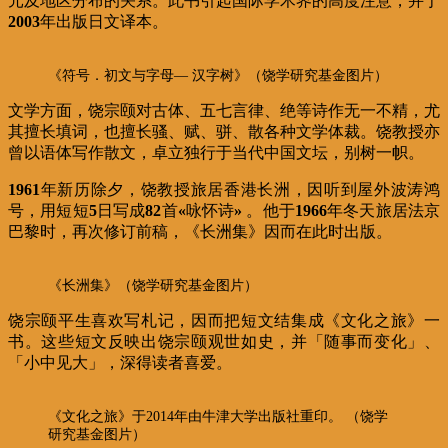
元及地区分布的关系。此书引起国际学术界的高度注意，并于
2003
年出版日文译本。
《符号．初文与字母— 汉字树》（饶学研究基金图片）
文学方面，饶宗颐对古体、五七言律、绝等诗作无一不精，尤
其擅长填词，也擅长骚、赋、骈、散各种文学体裁。饶教授亦
曾以语体写作散文，卓立独行于当代中国文坛，别树一帜。
1961
年新历除夕，饶教授旅居香港长洲，因听到屋外波涛鸿
号，用短短
5
日写成
82
首
«
咏怀诗
»
。他于
1966
年冬天旅居法京
巴黎时，再次修订前稿，《长洲集》因而在此时出版。
《长洲集》（饶学研究基金图片）
饶宗颐平生喜欢写札记，因而把短文结集成《文化之旅》一
书。这些短文反映出饶宗颐观世如史，并「随事而变化」、
「小中见大」，深得读者喜爱。
《文化之旅》于2014年由牛津大学出版社重印。 （饶学
研究基金图片）