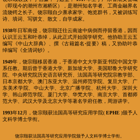
（即现今的潮州市湘桥区），是潮州知名学者、工商金融界名
流饶锷之长子。饶宗颐自少禀承家学、饱览群书，又被训练写
诗、填词、写骈文、散文，自学成家。
1938
年日军南侵，饶宗颐迁往云南途中病倒而停留香港，因而
认识王云五和叶恭绰，从此正式开始国学研究。他协助王云五
编写《中山大辞典》、撰《古籍篇名
·
提要》稿，又协助叶恭
绰编写《全清词钞》。
1949
年，饶宗颐移居香港，于香港中文大学新亚书院中国文学
系任教。期后曾于香港大学、新加坡大学、美国耶鲁大学研究
院、中央研究院历史语言研究所、法国高等研究院宗教学部、
日本京都大学、澳门东亚大学、温州师范学院、复旦大学、广
东美术学院、中山大学、北京广播学院、杭州大学、深圳大
学、韩山师范学院、厦门大学、华梵大学、南京大学、首都师
范大学、武汉大学及北京大学等著名学府任教，周游讲学。
1993
年
12
月，饶宗颐获法国高等研究应用学院(
EPHE
)颁予人
文科学博士学衔。
饶宗颐获法国高等研究应用学院颁予人文科学博士学衔。