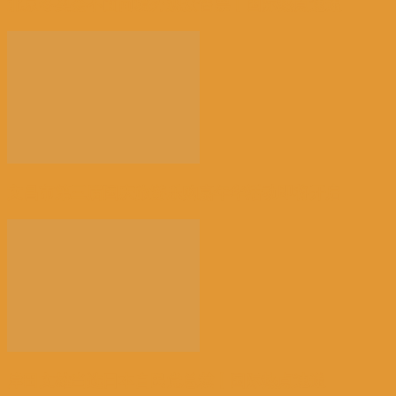
北京冬奥会不面向境外观众售票丨国际热点速递
文昌市第三届国庆旅游乐购嘉年华活动即将开启
岸田文雄当选日本自民党总裁丨国际热点速递