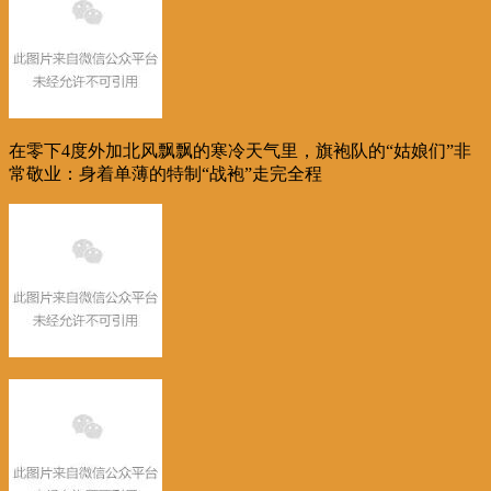
在零下4度外加北风飘飘的寒冷天气里，旗袍队的“姑娘们”非
常敬业：身着单薄的特制“战袍”走完全程