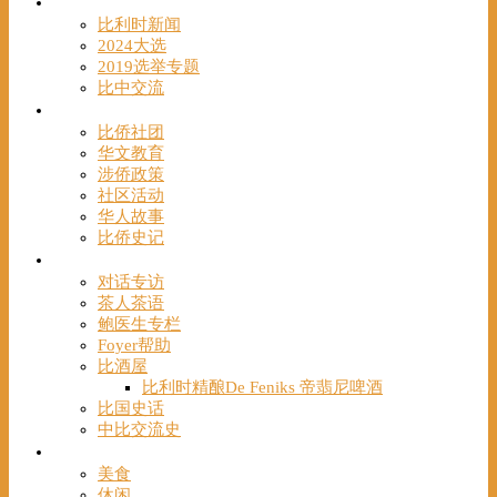
时事
比利时新闻
2024大选
2019选举专题
比中交流
华人
比侨社团
华文教育
涉侨政策
社区活动
华人故事
比侨史记
观点
对话专访
茶人茶语
鲍医生专栏
Foyer帮助
比酒屋
比利时精酿De Feniks 帝翡尼啤酒
比国史话
中比交流史
发现
美食
休闲