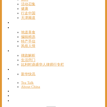
活动召集
健康
行走中国
天津频道
视频
一路风情
地道美食
编辑精选
特产手信
风俗人情
帮手
律政解析
生活窍门
比利时鼎盛华人律师行专栏
海聚推荐
新华快讯
English
Tea Talk
About China
Français
Chinese Bridge（汉语桥）
我们