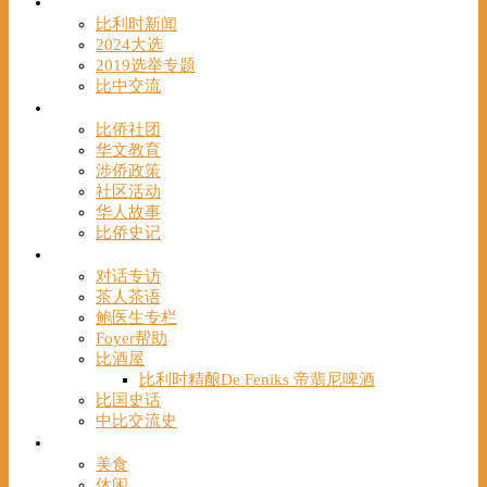
时事
比利时新闻
2024大选
2019选举专题
比中交流
华人
比侨社团
华文教育
涉侨政策
社区活动
华人故事
比侨史记
观点
对话专访
茶人茶语
鲍医生专栏
Foyer帮助
比酒屋
比利时精酿De Feniks 帝翡尼啤酒
比国史话
中比交流史
发现
美食
休闲