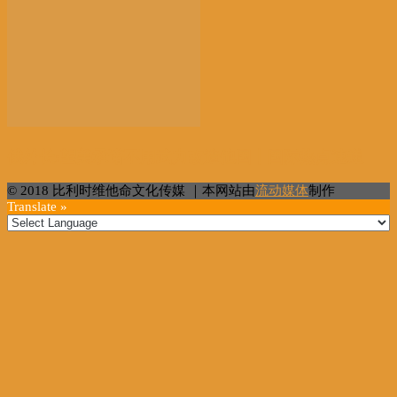
俄外长:望美承诺不用武力改造他国丨国际热点速递
© 2018 比利时维他命文化传媒 ｜本网站由
流动媒体
制作
Translate »