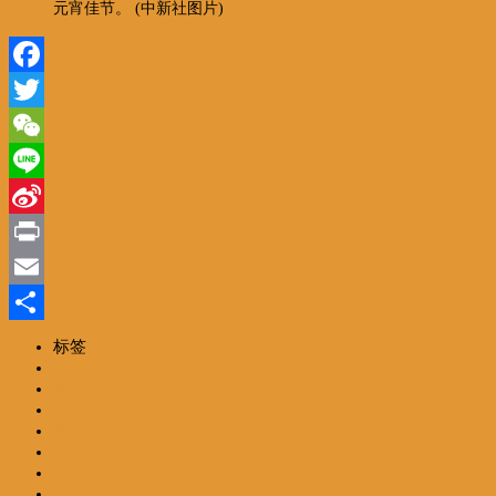
元宵佳节。 (中新社图片)
Facebook
Twitter
WeChat
Line
Sina
Weibo
Print
Email
分
标签
一路風情
享
頭版新聞
一路风情
编辑精选
香港新聞
內地
內地新聞