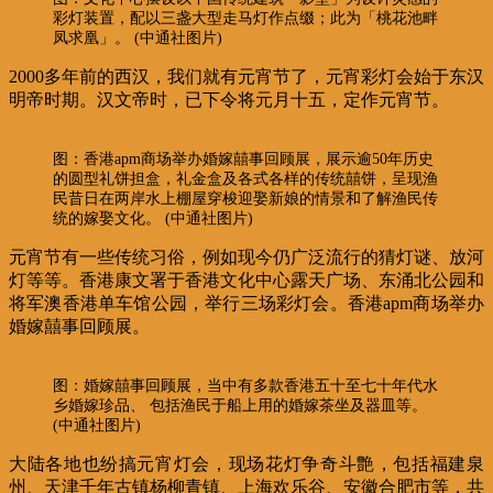
彩灯装置，配以三盏大型走马灯作点缀；此为「桃花池畔
凤求凰」。 (中通社图片)
2000多年前的西汉，我们就有元宵节了，元宵彩灯会始于东汉
明帝时期。汉文帝时，已下令将元月十五，定作元宵节。
图：香港apm商场举办婚嫁囍事回顾展，展示逾50年历史
的圆型礼饼担盒，礼金盒及各式各样的传统囍饼，呈现渔
民昔日在两岸水上棚屋穿梭迎娶新娘的情景和了解渔民传
统的嫁娶文化。 (中通社图片)
元宵节有一些传统习俗，例如现今仍广泛流行的猜灯谜、放河
灯等等。香港康文署于香港文化中心露天广场、东涌北公园和
将军澳香港单车馆公园，举行三场彩灯会。香港apm商场举办
婚嫁囍事回顾展。
图：婚嫁囍事回顾展，当中有多款香港五十至七十年代水
乡婚嫁珍品、 包括渔民于船上用的婚嫁茶坐及器皿等。
(中通社图片)
大陆各地也纷搞元宵灯会，现场花灯争奇斗艶，包括福建泉
州、天津千年古镇杨柳青镇、上海欢乐谷、安徽合肥市等，共