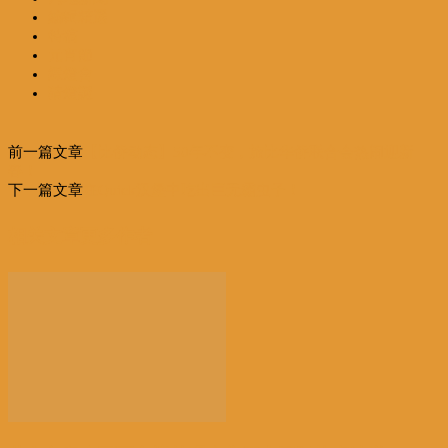
編輯精選
特稿
元宵節
綵燈會
猜燈謎
前一篇文章
【比侨动态】50年不变，旅比华侨联合会热闹迎新
春！
下一篇文章
在Quick汉堡中吃出巨无霸虫子！
相关文章
更多作者