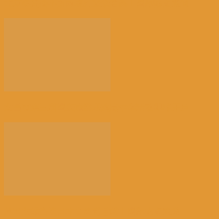
北京冬奥会不面向境外观众售票丨国际热点速递
文昌市第三届国庆旅游乐购嘉年华活动即将开启
岸田文雄当选日本自民党总裁丨国际热点速递