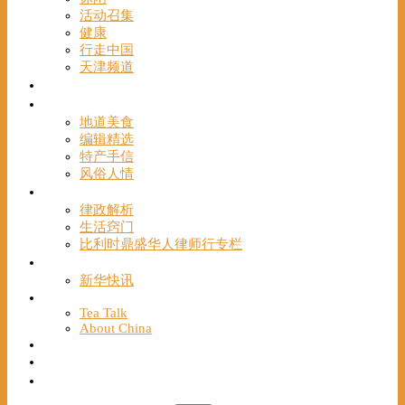
活动召集
健康
行走中国
天津频道
视频
一路风情
地道美食
编辑精选
特产手信
风俗人情
帮手
律政解析
生活窍门
比利时鼎盛华人律师行专栏
海聚推荐
新华快讯
English
Tea Talk
About China
Français
Chinese Bridge（汉语桥）
我们