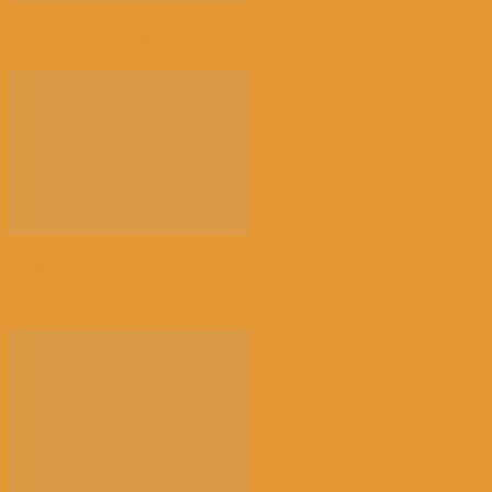
【注意】比利时南部Charleroi机场 2028...
【高温危害】比利时气象学家怒了：热死2千多人，这
正...