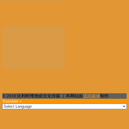
【景德镇手工瓷业遗存】申遗成功 一瓷跨千年 文明
越...
【餐饮业关停多】比利时破产数量一个月内激增近
38%...
© 2018 比利时维他命文化传媒 ｜本网站由
流动媒体
制作
Translate »