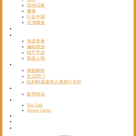
活动召集
健康
行走中国
天津频道
视频
一路风情
地道美食
编辑精选
特产手信
风俗人情
帮手
律政解析
生活窍门
比利时鼎盛华人律师行专栏
海聚推荐
新华快讯
English
Tea Talk
About China
Français
Chinese Bridge（汉语桥）
我们