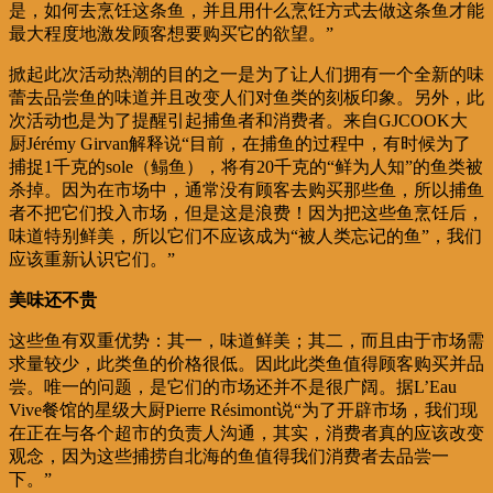
是，如何去烹饪这条鱼，并且用什么烹饪方式去做这条鱼才能
最大程度地激发顾客想要购买它的欲望。”
掀起此次活动热潮的目的之一是为了让人们拥有一个全新的味
蕾去品尝鱼的味道并且改变人们对鱼类的刻板印象。另外，此
次活动也是为了提醒引起捕鱼者和消费者。来自GJCOOK大
厨Jérémy Girvan解释说“目前，在捕鱼的过程中，有时候为了
捕捉1千克的sole（鳎鱼），将有20千克的“鲜为人知”的鱼类被
杀掉。因为在市场中，通常没有顾客去购买那些鱼，所以捕鱼
者不把它们投入市场，但是这是浪费！因为把这些鱼烹饪后，
味道特别鲜美，所以它们不应该成为“被人类忘记的鱼”，我们
应该重新认识它们。”
美味还不贵
这些鱼有双重优势：其一，味道鲜美；其二，而且由于市场需
求量较少，此类鱼的价格很低。因此此类鱼值得顾客购买并品
尝。唯一的问题，是它们的市场还并不是很广阔。据L’Eau
Vive餐馆的星级大厨Pierre Résimont说“为了开辟市场，我们现
在正在与各个超市的负责人沟通，其实，消费者真的应该改变
观念，因为这些捕捞自北海的鱼值得我们消费者去品尝一
下。”