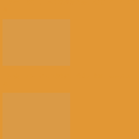
【民生】战争与干旱导致国际食品价格飙升至三年来最
高...
【社会】比利时“天体海滩”加强警力巡查，因更多人
热...