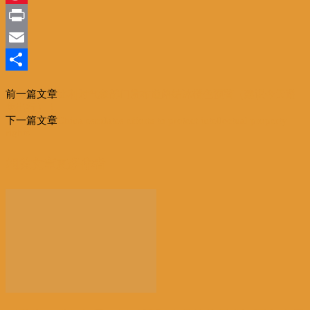
Sina
Weibo
Print
Email
分
前一篇文章
比利时气象部门发布道路结冰橙色预警（建议今天避
享
免出行）！
下一篇文章
China escalates efforts to protect intellectual property
rights
相关文章
更多作者