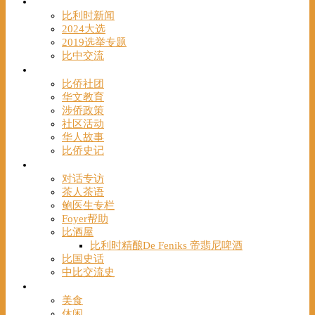
时事
比利时新闻
2024大选
2019选举专题
比中交流
华人
比侨社团
华文教育
涉侨政策
社区活动
华人故事
比侨史记
观点
对话专访
茶人茶语
鲍医生专栏
Foyer帮助
比酒屋
比利时精酿De Feniks 帝翡尼啤酒
比国史话
中比交流史
发现
美食
休闲