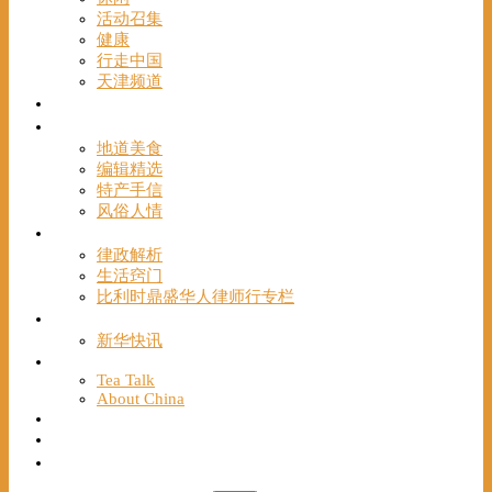
活动召集
健康
行走中国
天津频道
视频
一路风情
地道美食
编辑精选
特产手信
风俗人情
帮手
律政解析
生活窍门
比利时鼎盛华人律师行专栏
海聚推荐
新华快讯
English
Tea Talk
About China
Français
Chinese Bridge（汉语桥）
我们