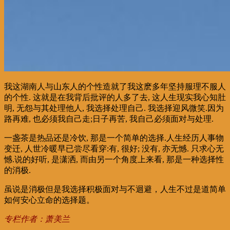
我这湖南人与山东人的个性造就了我这麽多年坚持服理不服人
的个性. 这就是在我背后批评的人多了去, 这人生现实我心知肚
明, 无怨与其处理他人, 我选择处理自己. 我选择迎风微笑.因为
路再难, 也必须我自己走;日子再苦, 我自己必须面对与处理.
一盏茶是热品还是冷饮, 那是一个简单的选择.人生经历人事物
变迁, 人世冷暖早已尝尽看穿:有, 很好; 没有, 亦无憾. 只求心无
憾.说的好听, 是潇洒, 而由另一个角度上来看, 那是一种选择性
的消极.
虽说是消极但是我选择积极面对与不迴避，人生不过是道简单
如何安心立命的选择题。
专栏作者：萧美兰