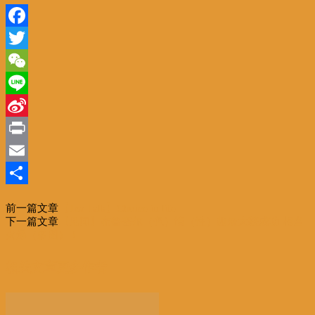
Facebook
Twitter
WeChat
Line
Sina
Weibo
Print
Email
分
前一篇文章
【Tea Talk】Choice in life
享
下一篇文章
【见闻】布鲁塞尔（色）情（性）趣展大获成功 相当
火爆（多图）！
相关文章
更多作者