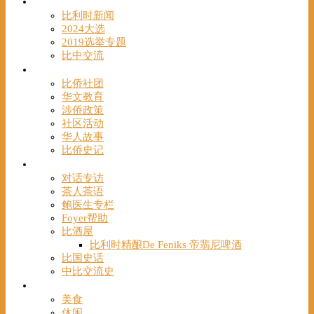
时事
比利时新闻
2024大选
2019选举专题
比中交流
华人
比侨社团
华文教育
涉侨政策
社区活动
华人故事
比侨史记
观点
对话专访
茶人茶语
鲍医生专栏
Foyer帮助
比酒屋
比利时精酿De Feniks 帝翡尼啤酒
比国史话
中比交流史
发现
美食
休闲