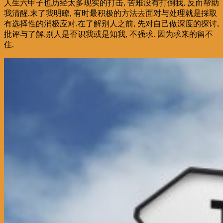
人生六甲子也历经太多现实的打击, 苦难没有打倒我, 反而帮助
我清醒.末了我明瞭, 有时最积极的方法去面对与处理就是採取
有选择性的消极应对.在了解别人之前, 先对自己做深度的探讨,
批评与了解.别人是否识我或是知我, 不强求. 因为求来的留不
住.