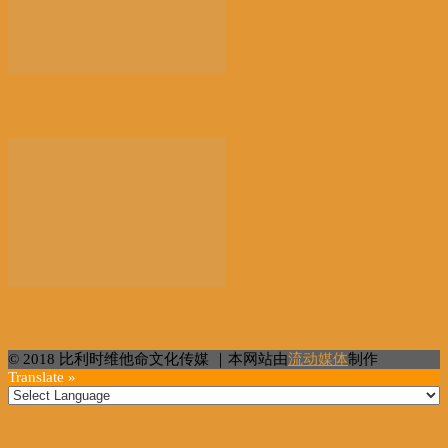
华侨新生代王璐：在酒文化里做文明交流互鉴的践行者
【独家纪录】少林寺方丈走进布鲁塞尔百年中国楼
© 2018 比利时维他命文化传媒 ｜本网站由
流动媒体
制作
Translate »