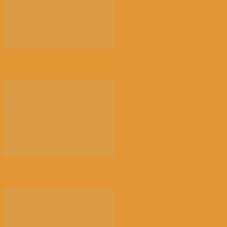
亲历历史随笔（之三）：乌克兰的俄语和乌克兰语之争
亲历历史随笔：和乌克兰朋友们的非正式访谈录