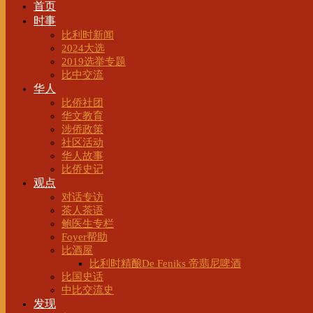
首页
时事
比利时新闻
2024大选
2019选举专题
比中交流
华人
比侨社团
华文教育
涉侨政策
社区活动
华人故事
比侨史记
观点
对话专访
茶人茶语
鲍医生专栏
Foyer帮助
比酒屋
比利时精酿De Feniks 帝翡尼啤酒
比国史话
中比交流史
发现