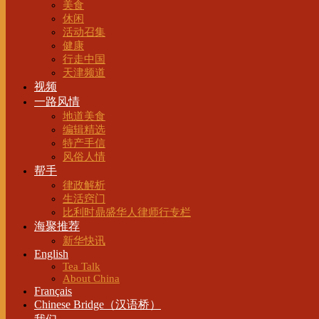
美食
休闲
活动召集
健康
行走中国
天津频道
视频
一路风情
地道美食
编辑精选
特产手信
风俗人情
帮手
律政解析
生活窍门
比利时鼎盛华人律师行专栏
海聚推荐
新华快讯
English
Tea Talk
About China
Français
Chinese Bridge（汉语桥）