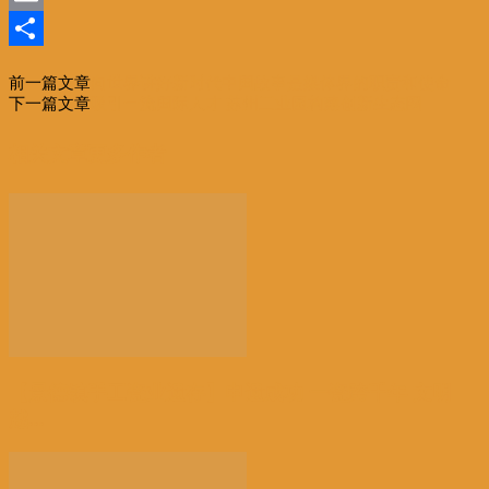
Email
分
前一篇文章
向世界讲好新时代中国故事是媒体界的职责和使命
享
下一篇文章
吸引一流国际人才 苏州工业园构建创新生态圈
相关文章
更多作者
【景德镇手工瓷业遗存】申遗成功 一瓷跨千年 文明
越...