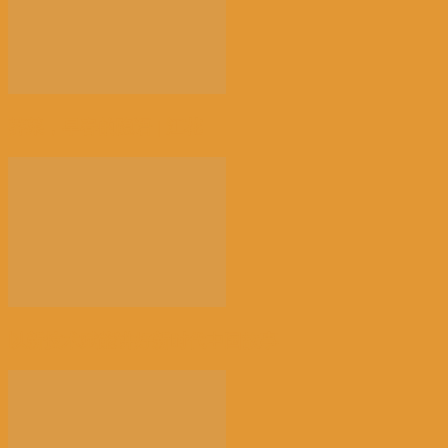
荠菜，早春的隐语 | 江花
以新技术赋能讲好新时代中国故事