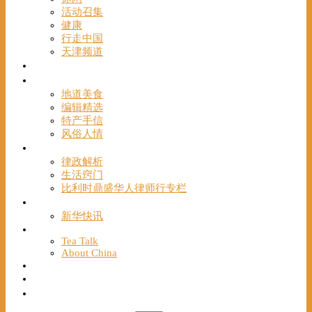
活动召集
健康
行走中国
天津频道
视频
一路风情
地道美食
编辑精选
特产手信
风俗人情
帮手
律政解析
生活窍门
比利时鼎盛华人律师行专栏
海聚推荐
新华快讯
English
Tea Talk
About China
Français
Chinese Bridge（汉语桥）
我们