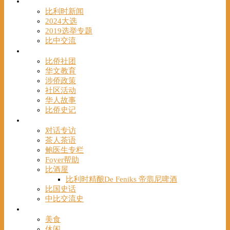
时事
比利时新闻
2024大选
2019选举专题
比中交流
华人
比侨社团
华文教育
涉侨政策
社区活动
华人故事
比侨史记
观点
对话专访
茶人茶语
鲍医生专栏
Foyer帮助
比酒屋
比利时精酿De Feniks 帝翡尼啤酒
比国史话
中比交流史
发现
美食
休闲