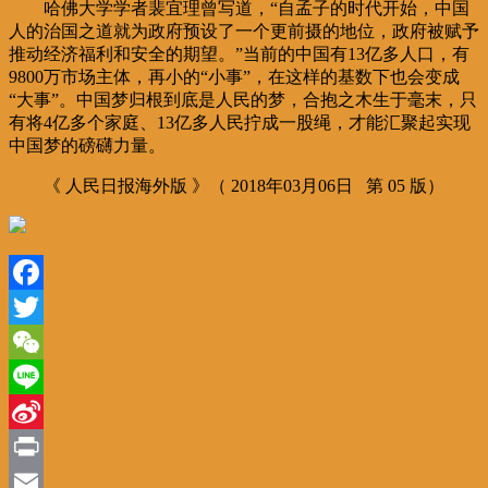
哈佛大学学者裴宜理曾写道，“自孟子的时代开始，中国
人的治国之道就为政府预设了一个更前摄的地位，政府被赋予
推动经济福利和安全的期望。”当前的中国有13亿多人口，有
9800万市场主体，再小的“小事”，在这样的基数下也会变成
“大事”。中国梦归根到底是人民的梦，合抱之木生于毫末，只
有将4亿多个家庭、13亿多人民拧成一股绳，才能汇聚起实现
中国梦的磅礴力量。
《 人民日报海外版 》（ 2018年03月06日 第 05 版）
Facebook
Twitter
WeChat
Line
Sina
Weibo
Print