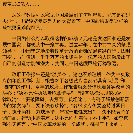
覆盖13.5亿人……
从这些数据可以窥见中国发展到了何种程度。尤其是在过
去5年，世界经济复苏乏力的大背景下，中国能够取得这样的
成绩更显难能可贵。
中国为什么可以取得这样的成绩？无论是发达国家还是发
展中国家，都想从中一窥堂奥。过去40年，在中共中央的坚强
领导下，中国坚定地沿着改革开放的正确发展道路前行，因时
而变，与时俱进，千千万万的市场主体、亿万的人民激发出了
自己的创造才能和潜力，共同让中国这艘巨轮行稳致远。
政府工作报告还是“动员令”。这也不难理解：作为中央政
府的年度工作计划，报告对于各级政府自然都具有“动员”和
“要求”的作用。今年的政府工作报告就充分体现着务实改革的
决心：“决不允许执法者吃拿卡要”、“没有法律法规依据的一
律取消”、“要破障碍、去烦苛、筑坦途”、“有碍于释放创新活
力的繁文缛节，要下决心砍掉”、“各级政府仍要坚持过紧日
子，执守简朴、力戒浮华，严控一般性支出”、“决不能表态多
调门高、行动少落实差，决不允许占着位子不干事”。如李克
强今天所言，“中国改革发展的一切成就，都是干出来的”。