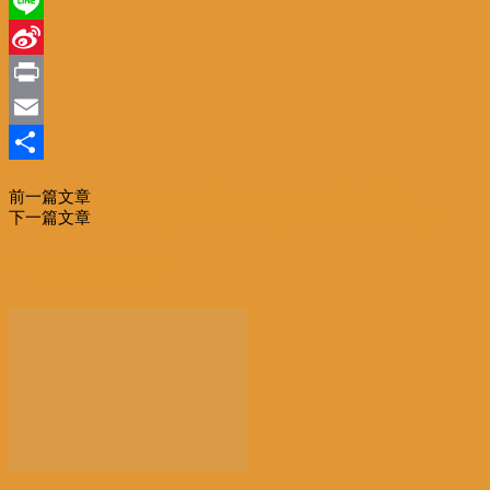
WeChat
Line
Sina
Weibo
Print
Email
分
前一篇文章
【比国社会】什么冤仇大恨 亲手将祖母毒死！
享
下一篇文章
政府工作报告首提同等待遇 台网友：感谢祖国爱护
相关文章
更多作者