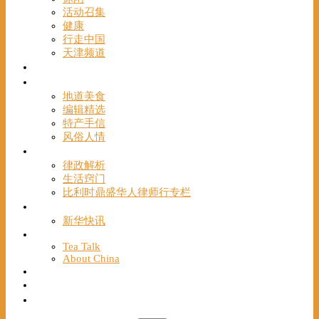
活动召集
健康
行走中国
天津频道
视频
一路风情
地道美食
编辑精选
特产手信
风俗人情
帮手
律政解析
生活窍门
比利时鼎盛华人律师行专栏
海聚推荐
新华快讯
English
Tea Talk
About China
Français
Chinese Bridge（汉语桥）
我们