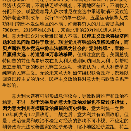
经济状况不满，不满缺乏经济机会，不满地区差距，不满收入
分配不公。联盟党领导人萨尔维尼在竞选中承诺取消不受欢迎
的养老金体制改革，实行15%的单一税率。五星运动领导人成
功利用南部不发达地区的不满，许诺将穷人的月工资提高到
780欧元。2016年难民危机，来自北非的20万难民进入意大
利。意大利民众对大量难民涌入不满。
民粹主义政党将经济问
题和难民问题归咎于欧盟。联盟党具有强烈的反移民倾向，而
贝卢斯科尼在竞选中称非法移民为社会的“定时炸弹”，宣称一
旦赢得大选，将遣返60万非法移民。
值得注意的是，美国总统
特朗普的前任高参班农在意大利大选期间访问意大利，以帮助
建立更加广泛的欧洲民粹主义运动。班农认为，意大利选举是
纯粹的民粹主义。无论未来意大利如何组织联合政府，都难以
回避民粹主义的诉求。民粹主义政治将对意大利与欧盟关系产
生影响。
意大利大选有可能形成悬浮议会，导致政府难产和政治不
稳定。不过，
对于选举后的意大利政治发展也不应过多担忧，
因为意大利具有摆脱政治僵局的历史经验。
意大利统一之后
153年间共有127届政府。二战之后，意大利共有65届政府。但
是，政治僵局和政治不稳定对经济的影响不可小视。不稳定的
弱势政府无法改善国家的经济形势，缩小地区经济差距。荷兰