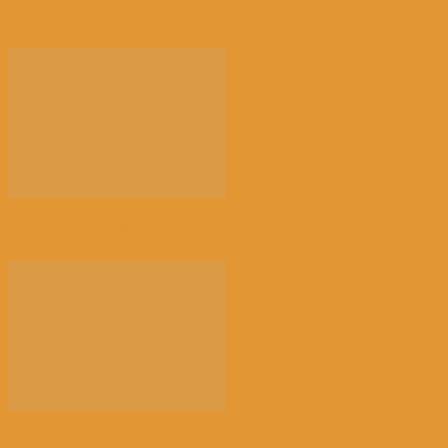
来消博会，感受消费新风向
荠菜，早春的隐语 | 江花
以新技术赋能讲好新时代中国故事