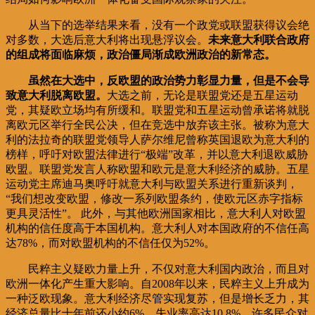
从当下的选举结果来看，没有一个政党或联盟获得议会绝
对多数，大选后意大利将出现悬浮议会。
未来意大利联合政府
的组成将面临麻烦，政治僵局渐成欧洲政治的新常态。
虽然在大选中，反欧盟的政治势力彰显力量，但是不会导
致意大利脱离欧盟。
大选之前，无论是联盟党还是五星运动
党，其疑欧立场均有所缓和。联盟党和五星运动曾承诺将就脱
离欧元区举行全民公决，但在竞选中放弃该主张。被称为意大
利的法拉奇的联盟党领导人萨尔维尼曾称英国退欧为意大利的
榜样，呼吁对欧盟法律进行“极端”改革，并以意大利退欧威胁
欧盟。联盟党发言人称欧盟和欧元是意大利经济的威胁。五星
运动党主席迪马奥呼吁就意大利与欧盟关系进行重新谈判，
“我们想改变欧盟，修改一系列欧盟条约，使欧元区赤字指标
更具灵活性”。 此外，与其他欧洲国家相比，意大利人对欧盟
机构的信任度高于本国机构。意大利人对本国政府的不信任高
达78%，而对欧盟机构的不信任仅为52%。
民粹主义疑欧力量上升，不仅对意大利国内政治，而且对
欧洲一体化产生重大影响。自2008年以来，民粹主义上升成为
一种泛欧现象。意大利经济尽管实现复苏，但是增长乏力，其
经济总量比十年前还小约6%，失业率高达10.8%。许多民众对