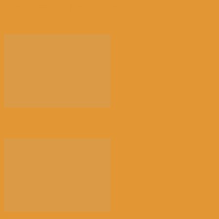
【景德镇手工瓷业遗存】申遗成功 一瓷跨千年 文明
越...
光的骤雨（百花园）