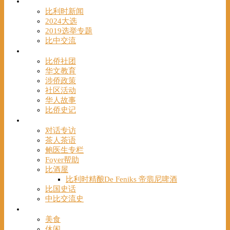
时事
比利时新闻
2024大选
2019选举专题
比中交流
华人
比侨社团
华文教育
涉侨政策
社区活动
华人故事
比侨史记
观点
对话专访
茶人茶语
鲍医生专栏
Foyer帮助
比酒屋
比利时精酿De Feniks 帝翡尼啤酒
比国史话
中比交流史
发现
美食
休闲