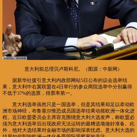
意大利前总理贝卢斯科尼。（图源：中新网）
据新华社援引意大利内政部网站5日公布的议会选举结
果，意大利中右翼联盟在4日举行的参众两院选举中分别赢得
不低于37%的选票，得票率第一。
意大利选举虽然只是一国选举，但是其结果却足以牵动欧
洲市场神经，布鲁塞尔惟恐成员国选举结果动摇欧洲一体化进
程。近日欧盟委员会主席容克围绕意大利大选发声，称欧盟必
须为意大利选举后出现政府无法运转的最糟选项做好准备。此
外，他对大选结果对金融市场的影响深表忧虑。意大利大选的
结局如何影响欧洲一体化备受国际观察家的关注。