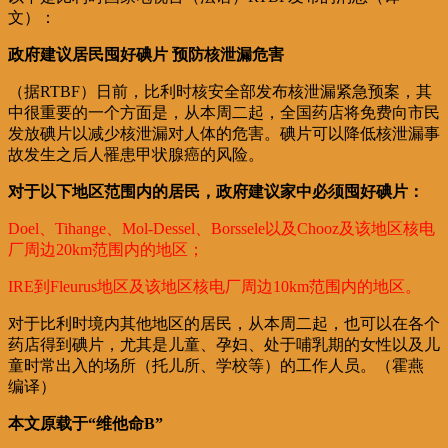
文）：
政府建议居民囤好碘片 预防核泄漏危害
（据RTBF）日前，比利时核安全部发布核泄漏紧急预案，其
中很重要的一个方面是，从本周二起，全国药店将免费向市民
发放碘片以减少核泄漏对人体的危害。碘片可以降低核泄漏事
故发生之后人罹患甲状腺癌的风险。
对于以下地区范围内的居民，政府建议家中必须囤好碘片：
Doel、Tihange、Mol-Dessel、Borssele以及Chooz及该地区核电
厂周边20km范围内的地区；
IRE到Fleurus地区及该地区核电厂周边10km范围内的地区。
对于比利时境内其他地区的居民，从本周二起，也可以在各个
药店得到碘片，尤其是儿童、孕妇、处于哺乳期的女性以及儿
童时常出入的场所（托儿所、学校等）的工作人员。（霍燕
编译）
本文原载于“维他命B”