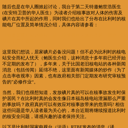
随后也是在华人圈掀起讨论，我台于第二天特邀鲍世浩医生
(在安特卫普的华人医生）为读者介绍核事故对人体的伤害及
碘片在其中所起的作用，同时我们也给出了分布在比利时的核
能电厂位置及简单情况介绍，具体内容请参看：
【健康絮语】家存碘片，防止核泄漏对人体的伤害（顺附比国
核能电厂分布图）
这里我们想说，居家碘片必备没问题！但不必为比利时的核电
站安全而杞人忧天（鲍医生介绍，这种消息十多年前已经开始
不定期的发布了），多年来，关于比国老旧核电站的各种新闻
消息（包括传闻）延绵不绝，这里面有新闻媒体的炒作（为了
点击率收视率）因素，也有政府相关部门定期发布研究审核预
告的”必修作业“。
当然，我们也很想知道，发放碘片真的可以在核事故发生时保
护居民？在比利时真的会发生像日本福岛核电站泄漏那么严重
的事故吗？政府真的可以有效应对核事故带来的危害吗? 相信
这些问题是华人读者最为关心的，本台近期将继续报道比利时
的核安全问题，请感兴趣的读者保持关注。
以下是比利时国家电视台（法语）RTBF发布的消息（译