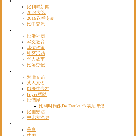
时事
比利时新闻
2024大选
2019选举专题
比中交流
华人
比侨社团
华文教育
涉侨政策
社区活动
华人故事
比侨史记
观点
对话专访
茶人茶语
鲍医生专栏
Foyer帮助
比酒屋
比利时精酿De Feniks 帝翡尼啤酒
比国史话
中比交流史
发现
美食
休闲