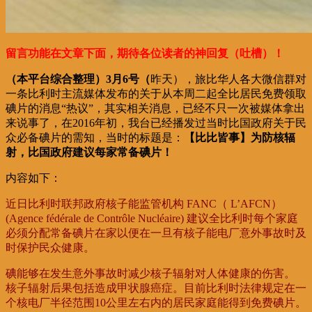
留言功能在文章下面，期待各位读者的神回复（吐槽）！
（本平台综合整理）
3月6号（
昨天），旅比华人各大微信群对
一条比利时主流媒体发布的关于从本周二起全比居民免费领取
碘片的消息“热议”，其实相关消息，已经不只一次被媒体拿出
来说事了，在2016年初，我台已经播发过当时比国政府关于民
众必备碘片的需知，当时的标题是：
【比比皆事】为防核辐
射，比国政府建议每家常备碘片！
内容如下：
近日比利时联邦政府核子能监管机构 FANC（ L’AFCN）
(Agence fédérale de Contrôle Nucléaire) 建议全比利时每个家庭
必须分配常备碘片在家以便在一旦有核子能电厂意外事故时及
时保护民众健康。
碘能够在发生意外事故时减少核子辐射对人体健康的伤害。
核子辐射后果包括造成甲状腺癌症。目前比利时法律规定在一
个核电厂半径范围10公里左右内的居民家庭能得到免费碘片。