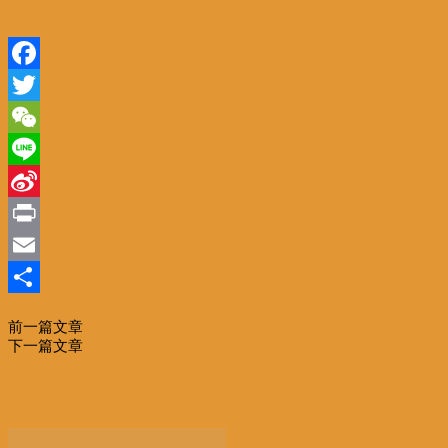
Facebook
Twitter
WeChat
Line
Sina
Weibo
Print
Email
分
前一篇文章
【鲍医生专栏】华人需知：何谓“经济舱综合征”？
享
下一篇文章
【鲍医生专栏】在比利时，华人如何预防乙肝？
相关文章
更多作者