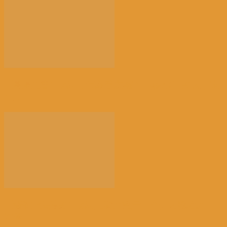
【高温危害】比利时气象学家怒了：热死2千多人，这
正...
【餐饮业关停多】比利时破产数量一个月内激增近
38%...