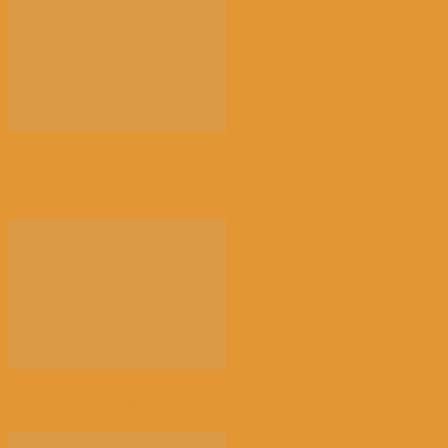
【社会】比利时“天体海滩”加强警力巡查，因更多人
热...
【注意】比利时南部Charleroi机场 2028...