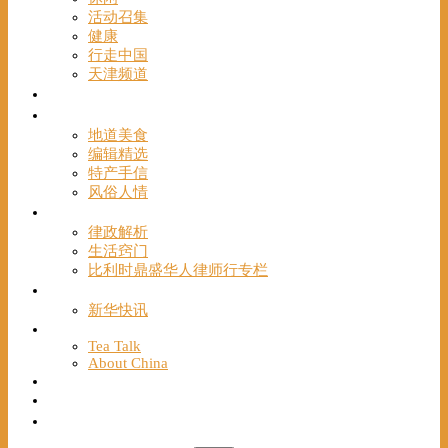
活动召集
健康
行走中国
天津频道
视频
一路风情
地道美食
编辑精选
特产手信
风俗人情
帮手
律政解析
生活窍门
比利时鼎盛华人律师行专栏
海聚推荐
新华快讯
English
Tea Talk
About China
Français
Chinese Bridge（汉语桥）
我们