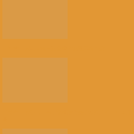
【注意】比利时第三波全国性热浪即将来袭
【民生】战争与干旱导致国际食品价格飙升至三年来最
高...