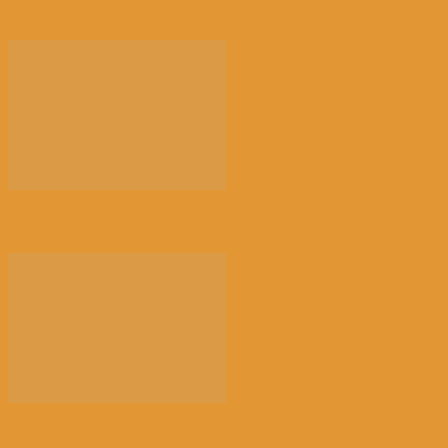
越...
【财富】Tomorrowland音乐节成了当地居民...
【财富】比利时最有钱的人在瓦隆！