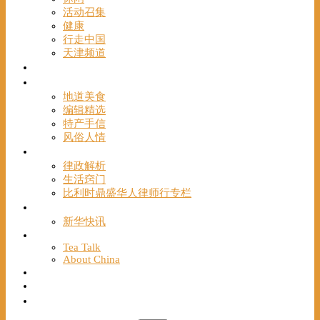
活动召集
健康
行走中国
天津频道
视频
一路风情
地道美食
编辑精选
特产手信
风俗人情
帮手
律政解析
生活窍门
比利时鼎盛华人律师行专栏
海聚推荐
新华快讯
English
Tea Talk
About China
Français
Chinese Bridge（汉语桥）
我们