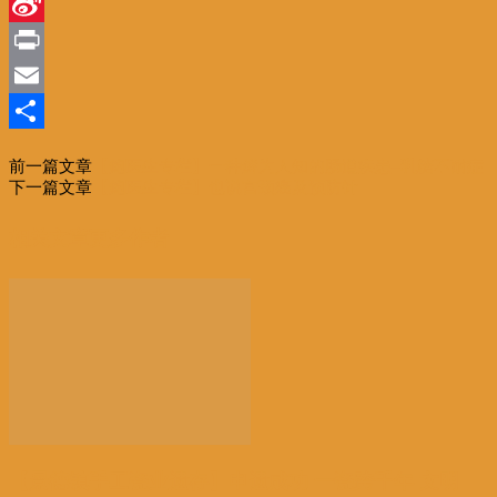
Line
Sina
Weibo
Print
Email
分
前一篇文章
【鲍医生专栏】一种鲜为人知的肠道疾患–乳糖不耐症
享
下一篇文章
【鲍医生专栏】也说宫颈癌及预防针
相关文章
更多作者
【景德镇手工瓷业遗存】申遗成功 一瓷跨千年 文明