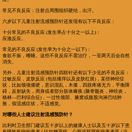
常见不良反应：注射点周围组织硬结，出汗。
六岁以下儿童注射流感预防针还发现有以下不良反应：
十分常见的不良反应 (发生率占十分之一以上)：
应激反应。
常见的不良反应 (发生率为十分之一以下)：
食欲不振，嗜睡。这些不良反应不需治疗，一至两天后会自然
消失。
另外，儿童注射流感预防针四联针还有以下少见的不良反应：
过敏反应，皮肤反应 (包括瘙痒以及皮肤红斑)，某些神经症
状，比如颈项僵硬，意识混乱，木僵，四肢疼痛无力，平衡障
碍，反射缺失，周身或者部分肢体瘫痪 (脑脊髓炎，神经炎，
格林—巴利综合征)，一过性颈部、腋窝或腹股沟淋巴结肿
胀，假流感症状，不适感觉。
对哪些人士建议注射流感预防针？
比利时卫生部门建议五十岁以上的健康人士以及五十岁以下患
有慢性疾病的患者 ( 比如糖尿病、心脏或肝肾疾病患者等 ) 注