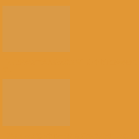
【小龙坎火锅正式入驻安特卫普】比利时浙江籍侨团联
盟...
【美食】布鲁塞尔中心一餐馆组织“街头派对”，2欧