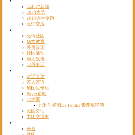
时事
比利时新闻
2024大选
2019选举专题
比中交流
华人
比侨社团
华文教育
涉侨政策
社区活动
华人故事
比侨史记
观点
对话专访
茶人茶语
鲍医生专栏
Foyer帮助
比酒屋
比利时精酿De Feniks 帝翡尼啤酒
比国史话
中比交流史
发现
美食
休闲