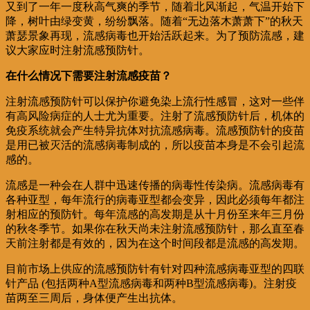
又到了一年一度秋高气爽的季节，随着北风渐起，气温开始下
降，树叶由绿变黄，纷纷飘落。随着“无边落木萧萧下”的秋天
萧瑟景象再现，流感病毒也开始活跃起来。为了预防流感，建
议大家应时注射流感预防针。
在什么情况下需要注射流感疫苗？
注射流感预防针可以保护你避免染上流行性感冒，这对一些伴
有高风险病症的人士尤为重要。注射了流感预防针后，机体的
免疫系统就会产生特异抗体对抗流感病毒。流感预防针的疫苗
是用已被灭活的流感病毒制成的，所以疫苗本身是不会引起流
感的。
流感是一种会在人群中迅速传播的病毒性传染病。流感病毒有
各种亚型，每年流行的病毒亚型都会变异，因此必须每年都注
射相应的预防针。每年流感的高发期是从十月份至来年三月份
的秋冬季节。如果你在秋天尚未注射流感预防针，那么直至春
天前注射都是有效的，因为在这个时间段都是流感的高发期。
目前市场上供应的流感预防针有针对四种流感病毒亚型的四联
针产品 (包括两种A型流感病毒和两种B型流感病毒)。注射疫
苗两至三周后，身体便产生出抗体。