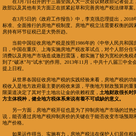
在3月7日召开的十三届全国人大一次会议财政部记者会上
政部以及其他有关方面正在抓紧起草和完善房地产税法律草案
在3月5日的《政府工作报告》中，李克强总理提出，20
标准、全面推行的房地产税制度。房地产税立法需要权衡的因
房持有环节征税已是大势所趋。
当前中国征收房地产税是按照1986年的《中华人民共和国
日，中国在重庆、上海实施房地产税改革试点，对个人部分住
消费以及房地产市场造成激烈震荡，都实施了较为宽松的免税
到了“破冰”与“试水”的作用。2013年11月，中共十八届
提上日程。
从世界各国征收房地产税的实践经验来看，房地产税的功
税收入是地方政府最主要的税收来源，平衡地方财政预算的重
限渠道决定了其对于土地出让金的依赖程度，
土地财政很长时
方主体税种，健全地方税体系来说有着不可或缺的意义。
另一方面，房地产税开征也是为了抑制房地产市场的过热
说，能否通过房地产税抑制房价的关键在于能否改变市场预期
地产价格。
如果运作得当、实施有力，房地产税法在保护人们居住权