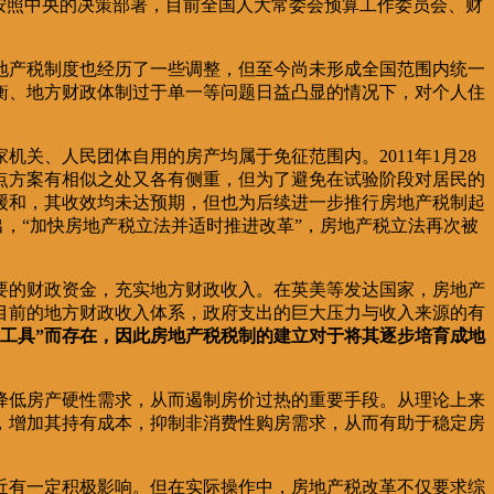
，按照中央的决策部署，目前全国人大常委会预算工作委员会、财
房地产税制度也经历了一些调整，但至今尚未形成全国范围内统一
衡、地方财政体制过于单一等问题日益凸显的情况下，对个人住
关、人民团体自用的房产均属于免征范围内。2011年1月28
点方案有相似之处又各有侧重，但为了避免在试验阶段对居民的
缓和，其收效均未达预期，但也为后续进一步推行房地产税制起
提出，“加快房地产税立法并适时推进改革”，房地产税立法再次被
要的财政资金，充实地方财政收入。在英美等发达国家，房地产
目前的地方财政收入体系，政府支出的巨大压力与收入来源的有
工具”而存在，因此房地产税税制的建立对于将其逐步培育成地
降低房产硬性需求，从而遏制房价过热的重要手段。从理论上来
，增加其持有成本，抑制非消费性购房需求，从而有助于稳定房
近有一定积极影响。但在实际操作中，房地产税改革不仅要求综