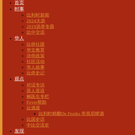
首页
时事
比利时新闻
2024大选
2019选举专题
比中交流
华人
比侨社团
华文教育
涉侨政策
社区活动
华人故事
比侨史记
观点
对话专访
茶人茶语
鲍医生专栏
Foyer帮助
比酒屋
比利时精酿De Feniks 帝翡尼啤酒
比国史话
中比交流史
发现