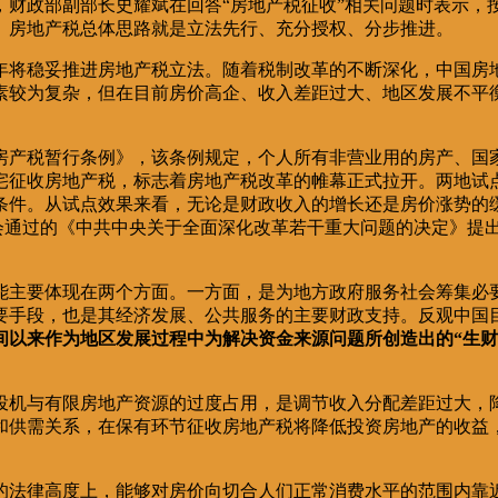
，财政部副部长史耀斌在回答“房地产税征收”相关问题时表示
。房地产税总体思路就是立法先行、充分授权、分步推进。
18年将稳妥推进房地产税立法。随着税制改革的不断深化，中国
素较为复杂，但在目前房价高企、收入差距过大、地区发展不平
房产税暂行条例》，该条例规定，个人所有非营业用的房产、国家机
宅征收房地产税，标志着房地产税改革的帷幕正式拉开。两地试
条件。从试点效果来看，无论是财政收入的增长还是房价涨势的
三中全会通过的《中共中央关于全面深化改革若干重大问题的决定》
能主要体现在两个方面。一方面，是为地方政府服务社会筹集必
要手段，也是其经济发展、公共服务的主要财政支持。反观中国
间以来作为地区发展过程中为解决资金来源问题所创造出的“生财
投机与有限房地产资源的过度占用，是调节收入分配差距过大，
和供需关系，在保有环节征收房地产税将降低投资房地产的收益
的法律高度上，能够对房价向切合人们正常消费水平的范围内靠