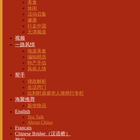
美食
休闲
活动召集
健康
行走中国
天津频道
视频
一路风情
地道美食
编辑精选
特产手信
风俗人情
帮手
律政解析
生活窍门
比利时鼎盛华人律师行专栏
海聚推荐
新华快讯
English
Tea Talk
About China
Français
Chinese Bridge（汉语桥）