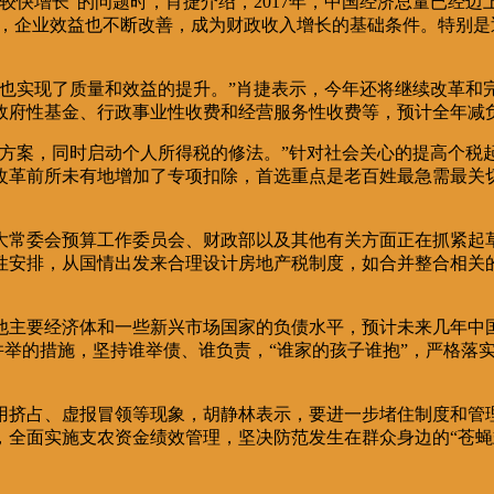
快增长”的问题时，肖捷介绍，2017年，中国经济总量已经迈上
不断增强，企业效益也不断改善，成为财政收入增长的基础条件。特别
，也实现了质量和效益的提升。”肖捷表示，今年还将继续改革和
政府性基金、行政事业性收费和经营服务性收费等，预计全年减负3
革方案，同时启动个人所得税的修法。”针对社会关心的提高个税
改革前所未有地增加了专项扣除，首选重点是老百姓最急需最关
大常委会预算工作委员会、财政部以及其他有关方面正在抓紧起
性安排，从国情出发来合理设计房地产税制度，如合并整合相关
他主要经济体和一些新兴市场国家的负债水平，预计未来几年中
”并举的措施，坚持谁举债、谁负责，“谁家的孩子谁抱”，严格
用挤占、虚报冒领等现象，胡静林表示，要进一步堵住制度和管
，全面实施支农资金绩效管理，坚决防范发生在群众身边的“苍蝇