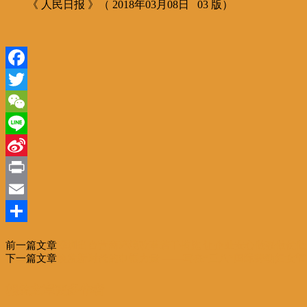
《 人民日报 》（ 2018年03月08日 03 版）
Facebook
Twitter
WeChat
Line
Sina
Weibo
Print
Email
分
前一篇文章
深圳出台营商环境改革若干措施 让企业安心做强做优做
享
下一篇文章
焕发新时代的巾帼力量 ——写在“三八”国际劳动妇女节
相关文章
更多作者