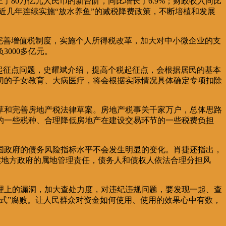
了80万亿元人民币的新台阶，同比增长了6.9%；财政收入同比
是近几年连续实施“放水养鱼”的减税降费政策，不断培植和发展
完善增值税制度，实施个人所得税改革，加大对中小微企业的支
000多亿元。
起征点问题，史耀斌介绍，提高个税起征点，会根据居民的基本
切的子女教育、大病医疗，将会根据实际情况具体确定专项扣除
草和完善房地产税法律草案。房地产税事关千家万户，总体思路
的一些税种、合理降低房地产在建设交易环节的一些税费负担
国政府的债务风险指标水平不会发生明显的变化。肖捷还指出，
落实地方政府的属地管理责任，债务人和债权人依法合理分担风
理上的漏洞，加大查处力度，对违纪违规问题，要发现一起、查
式”腐败。让人民群众对资金如何使用、使用的效果心中有数，