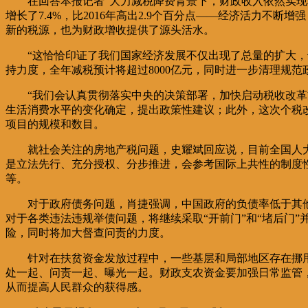
在回答本报记者“大力减税降费背景下，财政收入依然实现较
增长了7.4%，比2016年高出2.9个百分点——经济活力
新的税源，也为财政增收提供了源头活水。
“这恰恰印证了我们国家经济发展不仅出现了总量的扩大
持力度，全年减税预计将超过8000亿元，同时进一步清理规范
“我们会认真贯彻落实中央的决策部署，加快启动税收改
生活消费水平的变化确定，提出政策性建议；此外，这次个税
项目的规模和数目。
就社会关注的房地产税问题，史耀斌回应说，目前全国人
是立法先行、充分授权、分步推进，会参考国际上共性的制度
等。
对于政府债务问题，肖捷强调，中国政府的负债率低于其
对于各类违法违规举债问题，将继续采取“开前门”和“堵后门
险，同时将加大督查问责的力度。
针对在扶贫资金发放过程中，一些基层和局部地区存在挪
处一起、问责一起、曝光一起。财政支农资金要加强日常监管
从而提高人民群众的获得感。