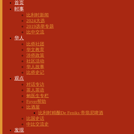
首页
时事
比利时新闻
2024大选
2019选举专题
比中交流
华人
比侨社团
华文教育
涉侨政策
社区活动
华人故事
比侨史记
观点
对话专访
茶人茶语
鲍医生专栏
Foyer帮助
比酒屋
比利时精酿De Feniks 帝翡尼啤酒
比国史话
中比交流史
发现