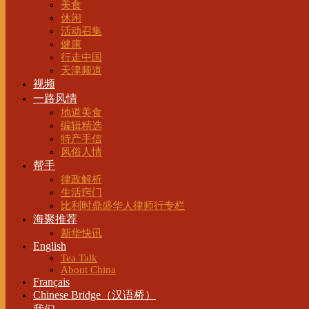
美食
休闲
活动召集
健康
行走中国
天津频道
视频
一路风情
地道美食
编辑精选
特产手信
风俗人情
帮手
律政解析
生活窍门
比利时鼎盛华人律师行专栏
海聚推荐
新华快讯
English
Tea Talk
About China
Français
Chinese Bridge（汉语桥）