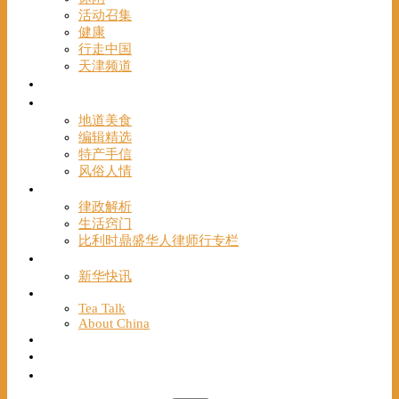
活动召集
健康
行走中国
天津频道
视频
一路风情
地道美食
编辑精选
特产手信
风俗人情
帮手
律政解析
生活窍门
比利时鼎盛华人律师行专栏
海聚推荐
新华快讯
English
Tea Talk
About China
Français
Chinese Bridge（汉语桥）
我们