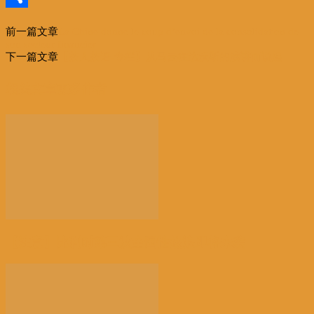
分
前一篇文章
La Chine donne le coup d’envoi de la consolidation de
享
son secteur financier
下一篇文章
【茶人茶语-专栏】从马云在达沃斯的演讲而说起
相关文章
更多作者
【注意】比利时第三波全国性热浪即将来袭