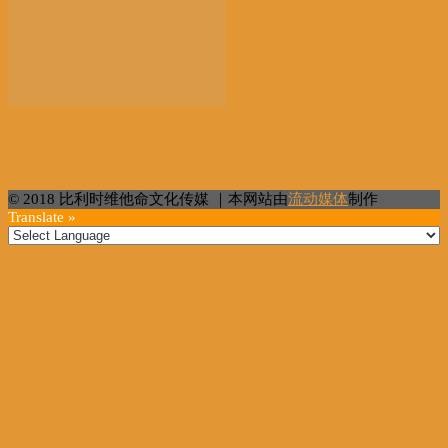
【餐饮业关停多】比利时破产数量一个月内激增近
38%...
© 2018 比利时维他命文化传媒 ｜本网站由
流动媒体
制作
Translate »