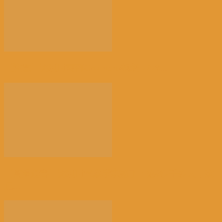
【注意】比利时南部Charleroi机场 2028...
【高温危害】比利时气象学家怒了：热死2千多人，这
正...