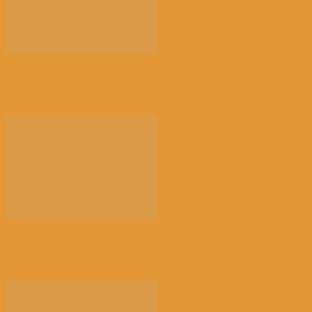
【民生】战争与干旱导致国际食品价格飙升至三年来最
高...
【社会】比利时“天体海滩”加强警力巡查，因更多人
热...