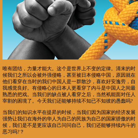
唯有团结，力量才能大。这个是世界上不变的定律。清末的时
候我们之所以会被外强侵略，甚至被日本侵略中国，原因就在
他们看穿在当时的我们中国人是一群散沙，喜欢好安逸劳，自
我感觉良好。有侵略心的日本人更看穿了内斗是中国人之间最
熟悉的把戏。当我们的缺点被人看穿之后，当然衹能面对任人
宰割的困境了。今天我们还能够持续不知已不知彼的愚蠢吗?
当我们的知识水平在提昇的时候，当我们因为国家的经济发展
强势让我们在海外的华人为自己的民族为自己的国家骄傲的时
候，我们是不是更应该自己问问自己，我们还能够持续内斗的
恶习吗?？