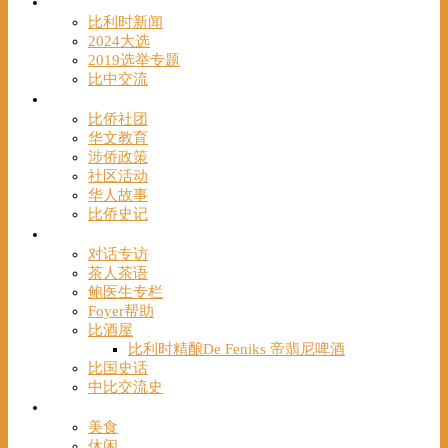
时事
比利时新闻
2024大选
2019选举专题
比中交流
华人
比侨社团
华文教育
涉侨政策
社区活动
华人故事
比侨史记
观点
对话专访
茶人茶语
鲍医生专栏
Foyer帮助
比酒屋
比利时精酿De Feniks 帝翡尼啤酒
比国史话
中比交流史
发现
美食
休闲