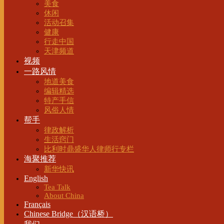
美食
休闲
活动召集
健康
行走中国
天津频道
视频
一路风情
地道美食
编辑精选
特产手信
风俗人情
帮手
律政解析
生活窍门
比利时鼎盛华人律师行专栏
海聚推荐
新华快讯
English
Tea Talk
About China
Français
Chinese Bridge（汉语桥）