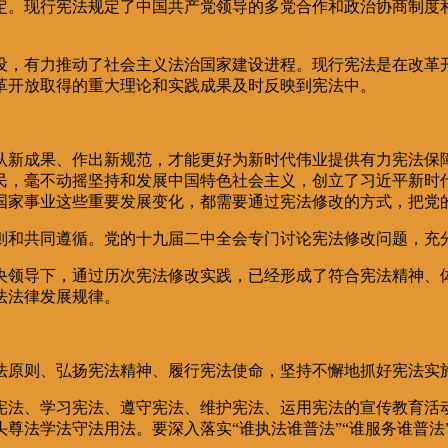
。现行宪法规定了中国共产党领导的多党合作和政治协商制度和
，有力推动了社会主义法治国家建设进程。现行宪法是在改革开
革开放取得的重大理论和实践成果及时反映到宪法中。
新成果、作出新规范，才能更好为新时代伟业提供有力宪法保障
民，毫不动摇坚持和发展中国特色社会主义，创立了习近平新时
国家事业这些重要发展变化，都需要通过宪法修改的方式，把党
和共同遵循。党的十九届二中全会专门讨论宪法修改问题，充分
领导下，通过历次宪法修改实践，已经形成了符合宪法精神、体
法法律发展规律。
原则、弘扬宪法精神、履行宪法使命，坚持不懈地抓好宪法实
法、学习宪法、遵守宪法、维护宪法、运用宪法的宣传教育活动
尊法学法守法用法。要深入落实“谁执法谁普法”“谁服务谁普法