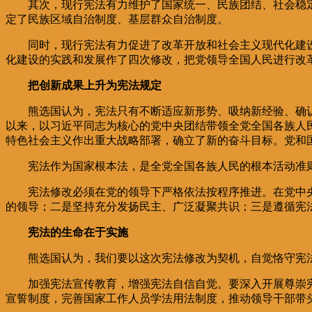
其次，现行宪法有力维护了国家统一、民族团结、社会稳定
定了民族区域自治制度、基层群众自治制度。
同时，现行宪法有力促进了改革开放和社会主义现代化建设
化建设的实践和发展作了四次修改，把党领导全国人民进行改
把创新成果上升为宪法规定
熊选国认为，宪法只有不断适应新形势、吸纳新经验、确认
以来，以习近平同志为核心的党中央团结带领全党全国各族人
特色社会主义作出重大战略部署，确立了新的奋斗目标。党和
宪法作为国家根本法，是全党全国各族人民的根本活动准则
宪法修改必须在党的领导下严格依法按程序推进。在党中央
的领导；二是坚持充分发扬民主、广泛凝聚共识；三是遵循宪
宪法的生命在于实施
熊选国认为，我们要以这次宪法修改为契机，自觉恪守宪法
加强宪法宣传教育，增强宪法自信自觉。要深入开展尊崇宪
宣誓制度，完善国家工作人员学法用法制度，推动领导干部带头