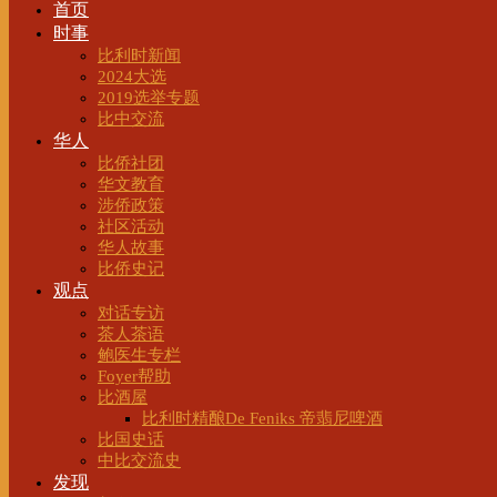
首页
时事
比利时新闻
2024大选
2019选举专题
比中交流
华人
比侨社团
华文教育
涉侨政策
社区活动
华人故事
比侨史记
观点
对话专访
茶人茶语
鲍医生专栏
Foyer帮助
比酒屋
比利时精酿De Feniks 帝翡尼啤酒
比国史话
中比交流史
发现