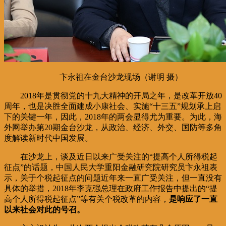
卞永祖在金台沙龙现场（谢明 摄）
2018年是贯彻党的十九大精神的开局之年，是改革开放40
周年，也是决胜全面建成小康社会、实施“十三五”规划承上启
下的关键一年，因此，2018年的两会显得尤为重要。为此，海
外网举办第20期金台沙龙，从政治、经济、外交、国防等多角
度解读新时代中国发展。
在沙龙上，谈及近日以来广受关注的“提高个人所得税起
征点”的话题，中国人民大学重阳金融研究院研究员卞永祖表
示，关于个税起征点的问题近年来一直广受关注，但一直没有
具体的举措，2018年李克强总理在政府工作报告中提出的“提
高个人所得税起征点”等有关个税改革的内容，
是响应了一直
以来社会对此的号召。