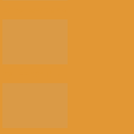
来消博会，感受消费新风向
荠菜，早春的隐语 | 江花