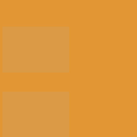
【景德镇手工瓷业遗存】申遗成功 一瓷跨千年 文明
越...
光的骤雨（百花园）