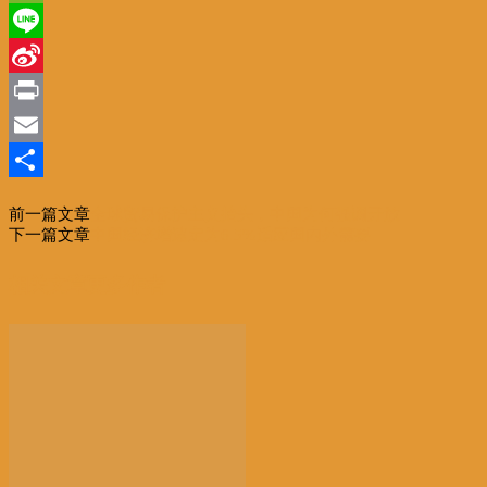
WeChat
Line
Sina
Weibo
Print
Email
分
前一篇文章
全球贸易保护主义抬头，中国为何强调开放
享
下一篇文章
中国经济增速定为6.5%适应国内外需要
相关文章
更多作者