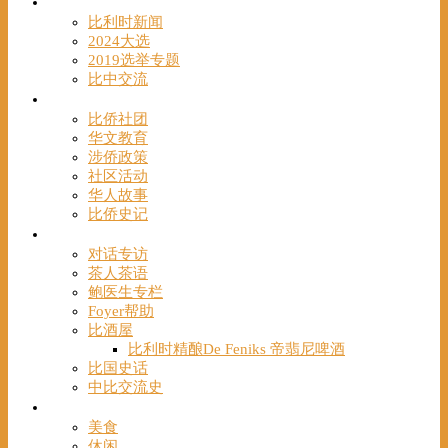
时事
比利时新闻
2024大选
2019选举专题
比中交流
华人
比侨社团
华文教育
涉侨政策
社区活动
华人故事
比侨史记
观点
对话专访
茶人茶语
鲍医生专栏
Foyer帮助
比酒屋
比利时精酿De Feniks 帝翡尼啤酒
比国史话
中比交流史
发现
美食
休闲