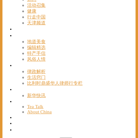
活动召集
健康
行走中国
天津频道
视频
一路风情
地道美食
编辑精选
特产手信
风俗人情
帮手
律政解析
生活窍门
比利时鼎盛华人律师行专栏
海聚推荐
新华快讯
English
Tea Talk
About China
Français
Chinese Bridge（汉语桥）
我们