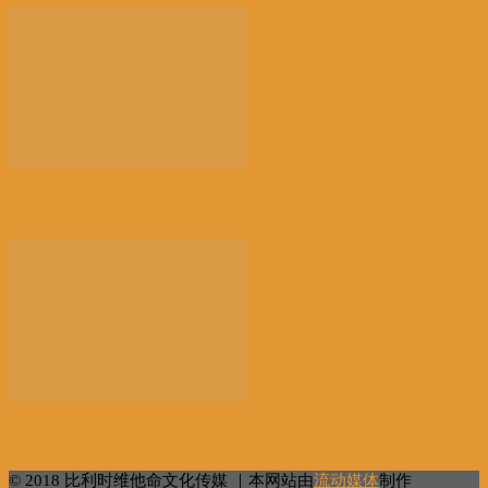
以新技术赋能讲好新时代中国故事
“百万英才智在广州”活动在穗启幕
© 2018 比利时维他命文化传媒 ｜本网站由
流动媒体
制作