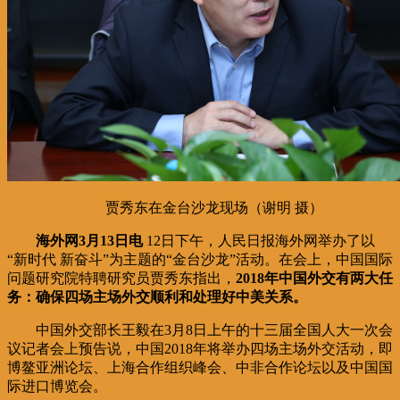
贾秀东在金台沙龙现场（谢明 摄）
海外网3月13日电
12日下午，人民日报海外网举办了以
“新时代 新奋斗”为主题的“金台沙龙”活动。在会上，中国国际
问题研究院特聘研究员贾秀东指出，
2018年中国外交有两大任
务：确保四场主场外交顺利和处理好中美关系。
中国外交部长王毅在3月8日上午的十三届全国人大一次会
议记者会上预告说，中国2018年将举办四场主场外交活动，即
博鳌亚洲论坛、上海合作组织峰会、中非合作论坛以及中国国
际进口博览会。