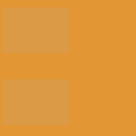
【景德镇手工瓷业遗存】申遗成功 一瓷跨千年 文明
越...
光的骤雨（百花园）