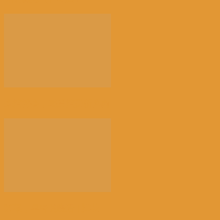
来消博会，感受消费新风向
荠菜，早春的隐语 | 江花