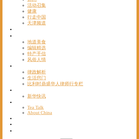
活动召集
健康
行走中国
天津频道
视频
一路风情
地道美食
编辑精选
特产手信
风俗人情
帮手
律政解析
生活窍门
比利时鼎盛华人律师行专栏
海聚推荐
新华快讯
English
Tea Talk
About China
Français
Chinese Bridge（汉语桥）
我们