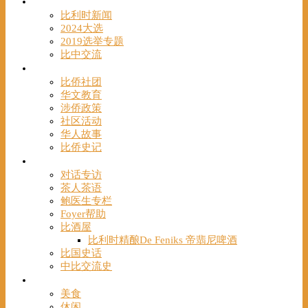
时事
比利时新闻
2024大选
2019选举专题
比中交流
华人
比侨社团
华文教育
涉侨政策
社区活动
华人故事
比侨史记
观点
对话专访
茶人茶语
鲍医生专栏
Foyer帮助
比酒屋
比利时精酿De Feniks 帝翡尼啤酒
比国史话
中比交流史
发现
美食
休闲