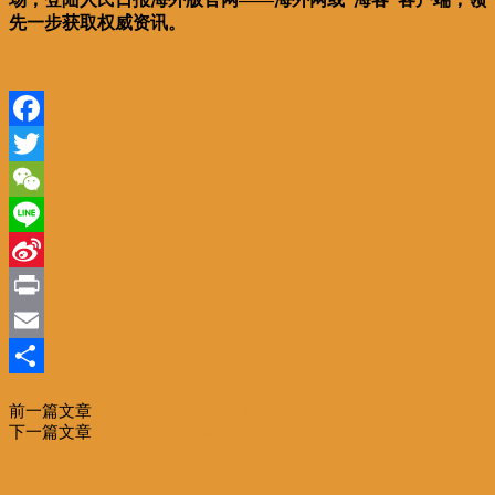
先一步获取权威资讯。
Facebook
Twitter
WeChat
Line
Sina
Weibo
Print
Email
分
前一篇文章
专家解读中美关系：脆弱性与韧性并存
享
下一篇文章
王毅外长正在“直播”，速来围观
相关文章
更多作者