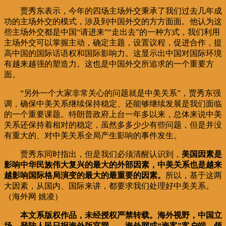
贾秀东表示，今年的四场主场外交秉承了我们过去几年成
功的主场外交的模式，涉及到中国外交的方方面面。他认为这
些主场外交都是中国“请进来”“走出去”的一种方式，我们利用
主场外交可以掌握主动，确定主题，设置议程，促进合作，提
高中国的国际话语权和国际影响力。这显示出中国对国际环境
有越来越强的塑造力。这也是中国外交所追求的一个重要方
面。
“另外一个大家非常关心的问题就是中美关系”，贾秀东强
调，确保中美关系继续保持稳定、还能够继续发展是我们面临
的一个重要课题。特朗普政府上台一年多以来，总体来说中美
关系还保持着相对的稳定，虽然多多少少有些问题，但是并没
有重大的、对中美关系全局产生影响的事件发生。
贾秀东同时指出，但是我们必须清醒认识到，
美国因素是
影响中华民族伟大复兴的最大的外部因素，中美关系也是越来
越影响国际格局演变的最大的最重要的因素。
所以，基于这两
大因素，从国内、国际来讲，都要求我们处理好中美关系。
（海外网 姚凌）
本文系版权作品，未经授权严禁转载。海外视野，中国立
场，登陆人民日报海外版官网——海外网或“海客”客户端，领