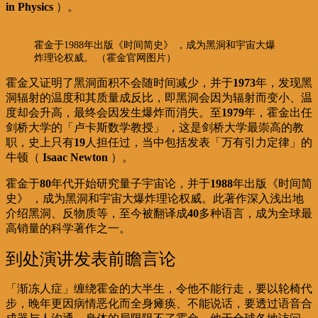
in Physics
）。
霍金于1988年出版《时间简史》 ，成为黑洞和宇宙大爆
炸理论权威。 （霍金官网图片）
霍金又证明了黑洞面积不会随时间减少，并于
1973
年，发现黑
洞辐射的温度和其质量成反比，即黑洞会因为辐射而变小、温
度却会升高，最终会因发生爆炸而消失。至
1979
年，霍金出任
剑桥大学的「卢卡斯数学教授」
，这是剑桥大学最崇高的教
职，史上只有
19
人担任过，当中包括发表「万有引力定律」的
牛顿（
Isaac Newton
）。
霍金于
80
年代开始研究量子宇宙论，并于
1988
年出版《时间简
史》
，成为黑洞和宇宙大爆炸理论权威。此著作深入浅出地
介绍黑洞、反物质等，至今被翻译成
40
多种语言，成为全球最
高销量的科学著作之一。
到处演讲发表前瞻言论
「渐冻人症」缠绕霍金的大半生，令他不能行走，要以轮椅代
步，晚年更因病情恶化而全身瘫痪、不能说话，要透过语音合