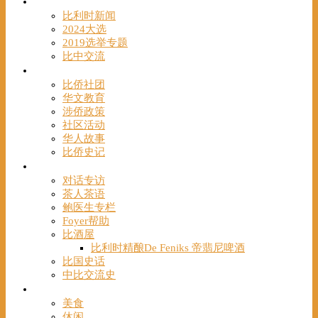
时事
比利时新闻
2024大选
2019选举专题
比中交流
华人
比侨社团
华文教育
涉侨政策
社区活动
华人故事
比侨史记
观点
对话专访
茶人茶语
鲍医生专栏
Foyer帮助
比酒屋
比利时精酿De Feniks 帝翡尼啤酒
比国史话
中比交流史
发现
美食
休闲