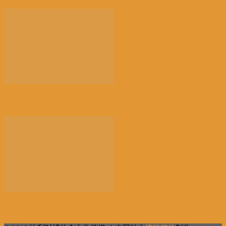
德国社民党赢得大选丨国际热点速递
俄外长:望美承诺不用武力改造他国丨国际热点速递