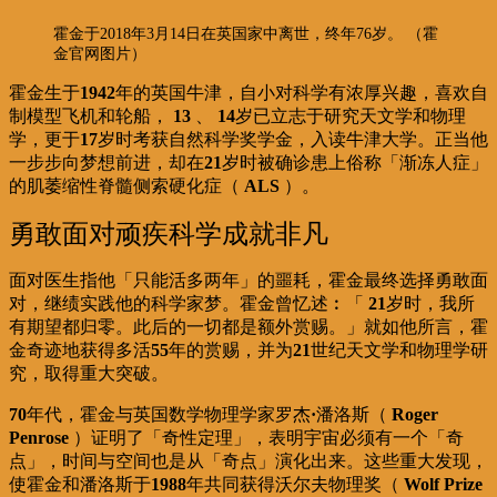
霍金于2018年3月14日在英国家中离世，终年76岁。 （霍
金官网图片）
霍金生于
1942
年的英国牛津，自小对科学有浓厚兴趣，喜欢自
制模型飞机和轮船，
13
、
14
岁已立志于研究天文学和物理
学，更于
17
岁时考获自然科学奖学金，入读牛津大学。正当他
一步步向梦想前进，却在
21
岁时被确诊患上俗称「渐冻人症」
的肌萎缩性脊髓侧索硬化症（
ALS
）。
勇敢面对顽疾科学成就非凡
面对医生指他「只能活多两年」的噩耗，霍金最终选择勇敢面
对，继绩实践他的科学家梦。霍金曾忆述︰「
21
岁时，我所
有期望都归零。此后的一切都是额外赏赐。」就如他所言，霍
金奇迹地获得多活
55
年的赏赐，并为
21
世纪天文学和物理学研
究，取得重大突破。
70
年代，霍金与英国数学物理学家罗杰
·
潘洛斯（
Roger
Penrose
）证明了「奇性定理」，表明宇宙必须有一个「奇
点」，时间与空间也是从「奇点」演化出来。这些重大发现，
使霍金和潘洛斯于
1988
年共同获得沃尔夫物理奖（
Wolf Prize