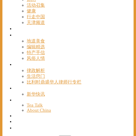
活动召集
健康
行走中国
天津频道
视频
一路风情
地道美食
编辑精选
特产手信
风俗人情
帮手
律政解析
生活窍门
比利时鼎盛华人律师行专栏
海聚推荐
新华快讯
English
Tea Talk
About China
Français
Chinese Bridge（汉语桥）
我们