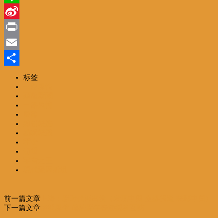
Line
Sina
Weibo
Print
Email
分
标签
一路風情
享
頭版新聞
一路风情
國際
编辑精选
編輯精選
霍金
逝世
宇宙之王
現代愛因斯坦
前一篇文章
上海：新时代再出发（发现中国·全媒报道 精彩中国）
下一篇文章
伊朗風俗 傳統新年春節親友互訪