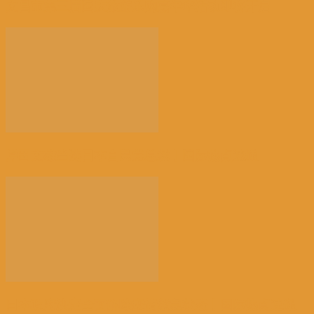
文昌市第三届国庆旅游乐购嘉年华活动即将开启
岸田文雄当选日本自民党总裁丨国际热点速递
日本政府决定全面解除疫情紧急状态丨国际热点速递