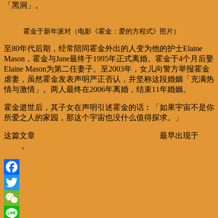
「黑洞」。
霍金于新年派对（电影《霍金：爱的方程式》照片）
至80年代后期，经常陪同霍金外出的人变为他的护士Elaine
Mason，霍金与
Jane最终于1995年正式离婚。霍金于4个月后娶
Elaine Mason为第二任妻子。至2003年，女儿向警方举报霍金
虐妻，虽然霍金发表声明严正否认，并坚称这段婚姻「充满热
情与激情」。两人最终在2006年离婚，结束11年婚姻。
霍金逝世后，其子女在声明引述霍金的话︰「如果宇宙不是你
所爱之人的家园，那这个宇宙也没什么值得探求。」
这篇文章
【霍金专辑】「宇宙之王」传奇一生
最早出现于
流动
新闻
。
Facebook
Twitter
WeChat