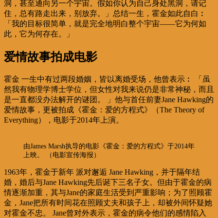
洞，甚至通向另一个宇宙。假如你认为自己身处黑洞，请记
住，总有路走出来，别放弃。」总结一生，霍金如此自白︰
「我的目标很简单，就是完全地明白整个宇宙——它为何如
此，它为何存在。」
爱情故事拍成电影
霍金
一生中有过两段婚姻，皆以离婚受场，他曾表示︰
「虽
然我有物理学博士学位，但女性对我来说仍是非常神秘，而且
是一直都没办法解开的谜团。 」他
与首任前妻Jane Hawking的
爱情故事，更被拍成《霍金：爱的方程式》（The Theory of
Everything），电影于2014年上演。
由James Marsh执导的电影《霍金：爱的方程式》于2014年
上映。 （电影宣传海报）
1963年，霍金于新年
派对邂逅
Jane Hawking，并于隔年结
婚，婚后与Jane Hawking先后诞下三名子女。但由于
霍金的病
情逐渐加重，其与
Jane
的家庭生活受到严重影响；为了照顾霍
金，Jane把所有时间花在照顾丈夫和孩子上，却被外间怀疑她
对霍金不忠。 Jane曾对外表示，霍金的病令他们的感情陷入