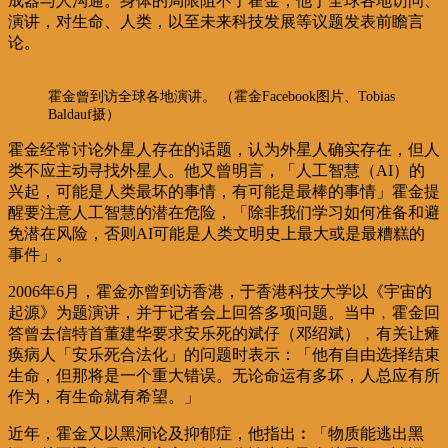
成器与人沟通。身体的局限阻不了霍金，他于全球各地访问、
演讲，对生命、人类，以至未来科技发展等议题发表前瞻言
论。
霍金曾到访全球各地演讲。 （霍金Facebook图片、Tobias
Baldauf摄）
霍金经常讨论外星人存在的话题，认为外星人确实存在，但人
类不应主动寻找外星人。他又曾明言，「人工智慧（AI）的
兴起，可能是人类最坏的事情，有可能是最棒的事情」霍金提
醒要注意人工智慧的潜在危险，「除非我们学习如何准备和避
免潜在风险，否则AI可能是人类文明史上最大或是最糟糕的
事件」。
2006年6月，霍金亦曾到访香港，于香港科技大学以《宇宙的
起源》为题演讲，并于记者会上回答多项问题。当中﹐霍金回
答曾去信特首董建华要求安乐死的斌仔（邓绍斌）﹐有关让瘫
痪病人「安乐死合法化」的问题时表示：「他有自由选择结束
生命，但那将是一个重大错误。无论命运有多坏，人总应有所
作为，有生命就有希望。」
近年，霍金又以黑洞论及抑郁症，他指出︰「物质能逃出黑