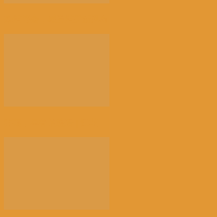
来消博会，感受消费新风向
荠菜，早春的隐语 | 江花