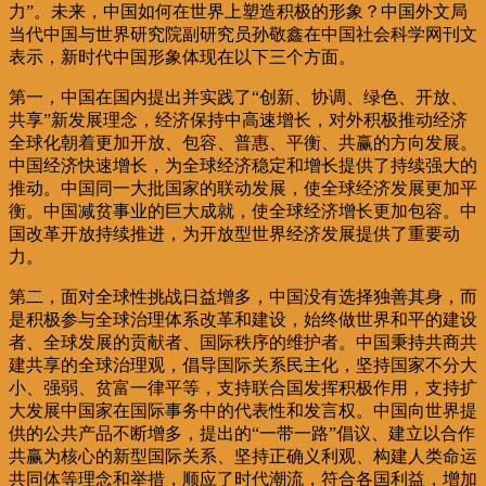
力”。未来，中国如何在世界上塑造积极的形象？中国外文局
当代中国与世界研究院副研究员孙敬鑫在中国社会科学网刊文
表示，新时代中国形象体现在以下三个方面。
第一，中国在国内提出并实践了“创新、协调、绿色、开放、
共享”新发展理念，经济保持中高速增长，对外积极推动经济
全球化朝着更加开放、包容、普惠、平衡、共赢的方向发展。
中国经济快速增长，为全球经济稳定和增长提供了持续强大的
推动。中国同一大批国家的联动发展，使全球经济发展更加平
衡。中国减贫事业的巨大成就，使全球经济增长更加包容。中
国改革开放持续推进，为开放型世界经济发展提供了重要动
力。
第二，面对全球性挑战日益增多，中国没有选择独善其身，而
是积极参与全球治理体系改革和建设，始终做世界和平的建设
者、全球发展的贡献者、国际秩序的维护者。中国秉持共商共
建共享的全球治理观，倡导国际关系民主化，坚持国家不分大
小、强弱、贫富一律平等，支持联合国发挥积极作用，支持扩
大发展中国家在国际事务中的代表性和发言权。中国向世界提
供的公共产品不断增多，提出的“一带一路”倡议、建立以合作
共赢为核心的新型国际关系、坚持正确义利观、构建人类命运
共同体等理念和举措，顺应了时代潮流，符合各国利益，增加