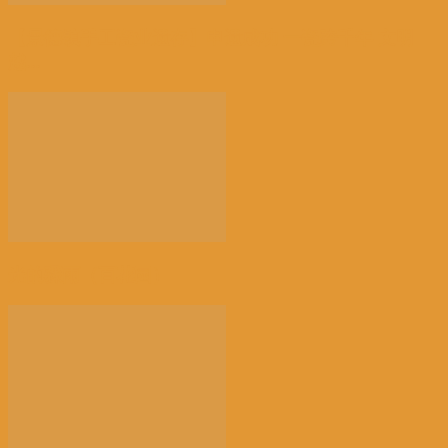
【景德镇手工瓷业遗存】申遗成功 一瓷跨千年 文明
越...
光的骤雨（百花园）