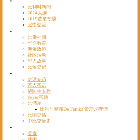
时事
比利时新闻
2024大选
2019选举专题
比中交流
华人
比侨社团
华文教育
涉侨政策
社区活动
华人故事
比侨史记
观点
对话专访
茶人茶语
鲍医生专栏
Foyer帮助
比酒屋
比利时精酿De Feniks 帝翡尼啤酒
比国史话
中比交流史
发现
美食
休闲