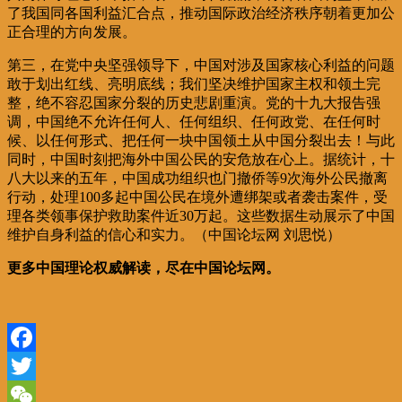
了我国同各国利益汇合点，推动国际政治经济秩序朝着更加公
正合理的方向发展。
第三，在党中央坚强领导下，中国对涉及国家核心利益的问题
敢于划出红线、亮明底线；我们坚决维护国家主权和领土完
整，绝不容忍国家分裂的历史悲剧重演。党的十九大报告强
调，中国绝不允许任何人、任何组织、任何政党、在任何时
候、以任何形式、把任何一块中国领土从中国分裂出去！与此
同时，中国时刻把海外中国公民的安危放在心上。据统计，十
八大以来的五年，中国成功组织也门撤侨等9次海外公民撤离
行动，处理100多起中国公民在境外遭绑架或者袭击案件，受
理各类领事保护救助案件近30万起。这些数据生动展示了中国
维护自身利益的信心和实力。（中国论坛网 刘思悦）
更多中国理论权威解读，尽在中国论坛网。
Facebook
Twitter