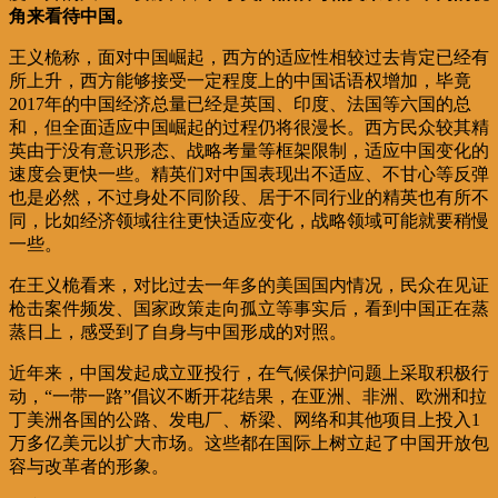
角来看待中国。
王义桅称，面对中国崛起，西方的适应性相较过去肯定已经有
所上升，西方能够接受一定程度上的中国话语权增加，毕竟
2017年的中国经济总量已经是英国、印度、法国等六国的总
和，但全面适应中国崛起的过程仍将很漫长。西方民众较其精
英由于没有意识形态、战略考量等框架限制，适应中国变化的
速度会更快一些。精英们对中国表现出不适应、不甘心等反弹
也是必然，不过身处不同阶段、居于不同行业的精英也有所不
同，比如经济领域往往更快适应变化，战略领域可能就要稍慢
一些。
在王义桅看来，对比过去一年多的美国国内情况，民众在见证
枪击案件频发、国家政策走向孤立等事实后，看到中国正在蒸
蒸日上，感受到了自身与中国形成的对照。
近年来，中国发起成立亚投行，在气候保护问题上采取积极行
动，“一带一路”倡议不断开花结果，在亚洲、非洲、欧洲和拉
丁美洲各国的公路、发电厂、桥梁、网络和其他项目上投入1
万多亿美元以扩大市场。这些都在国际上树立起了中国开放包
容与改革者的形象。