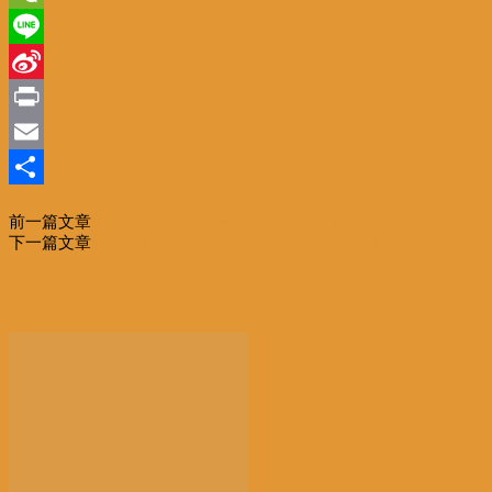
WeChat
Line
Sina
Weibo
Print
Email
分
前一篇文章
特大城市“租房落户”，落户政策如何变？
享
下一篇文章
外媒读两会：机构改革适应中国对外影响力提升
相关文章
更多作者