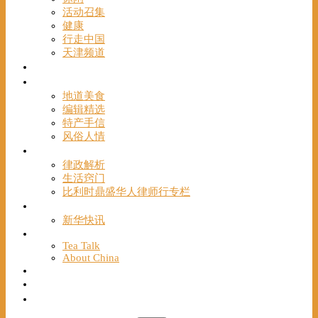
活动召集
健康
行走中国
天津频道
视频
一路风情
地道美食
编辑精选
特产手信
风俗人情
帮手
律政解析
生活窍门
比利时鼎盛华人律师行专栏
海聚推荐
新华快讯
English
Tea Talk
About China
Français
Chinese Bridge（汉语桥）
我们