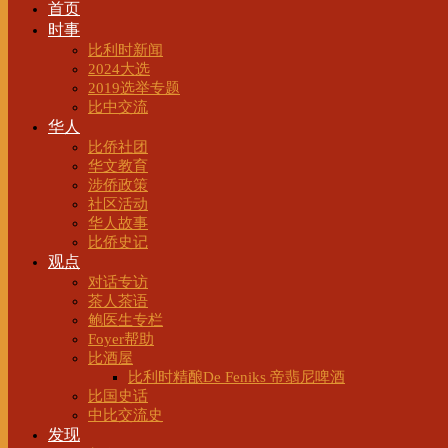
首页
时事
比利时新闻
2024大选
2019选举专题
比中交流
华人
比侨社团
华文教育
涉侨政策
社区活动
华人故事
比侨史记
观点
对话专访
茶人茶语
鲍医生专栏
Foyer帮助
比酒屋
比利时精酿De Feniks 帝翡尼啤酒
比国史话
中比交流史
发现