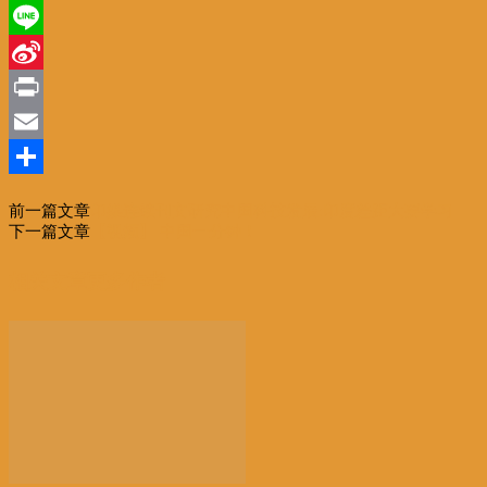
WeChat
Line
Sina
Weibo
Print
Email
分
前一篇文章
印媒连续刊文研究中国科技发展:印度差距大要学习
享
下一篇文章
【视频】 中国一分钟！
相关文章
更多作者