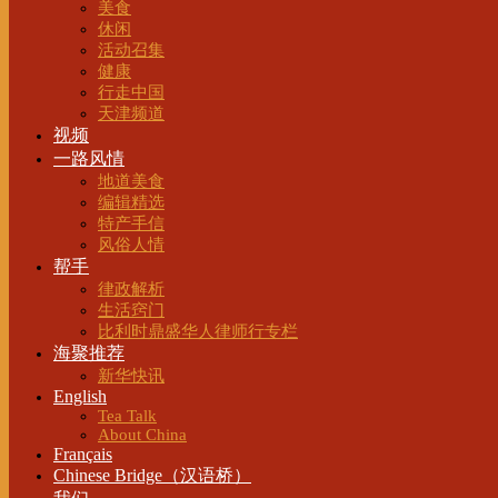
美食
休闲
活动召集
健康
行走中国
天津频道
视频
一路风情
地道美食
编辑精选
特产手信
风俗人情
帮手
律政解析
生活窍门
比利时鼎盛华人律师行专栏
海聚推荐
新华快讯
English
Tea Talk
About China
Français
Chinese Bridge（汉语桥）