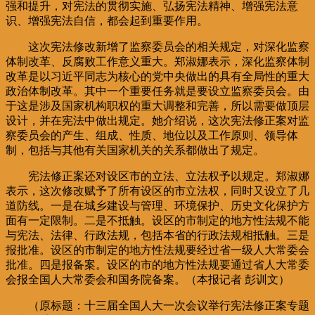
强和提升，对宪法的贯彻实施、弘扬宪法精神、增强宪法意
识、增强宪法自信，都会起到重要作用。
这次宪法修改新增了监察委员会的相关规定，对深化监察
体制改革、反腐败工作意义重大。郑淑娜表示，深化监察体制
改革是以习近平同志为核心的党中央做出的具有全局性的重大
政治体制改革。其中一个重要任务就是要设立监察委员会。由
于这是涉及国家机构职权的重大调整和完善，所以需要做顶层
设计，并在宪法中做出规定。她介绍说，这次宪法修正案对监
察委员会的产生、组成、性质、地位以及工作原则、领导体
制，包括与其他有关国家机关的关系都做出了规定。
宪法修正案还对设区市的立法、立法权予以规定。郑淑娜
表示，这次修改赋予了所有设区的市立法权，同时又设立了几
道防线。一是在城乡建设与管理、环境保护、历史文化保护方
面有一定限制。二是不抵触。设区的市制定的地方性法规不能
与宪法、法律、行政法规，包括本省的行政法规相抵触。三是
报批准。设区的市制定的地方性法规要经过省一级人大常委会
批准。四是报备案。设区的市的地方性法规要通过省人大常委
会报全国人大常委会和国务院备案。（本报记者 彭训文）
（原标题：十三届全国人大一次会议举行宪法修正案专题