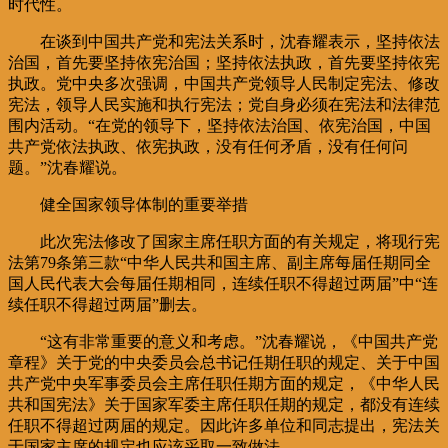
时代性。
在谈到中国共产党和宪法关系时，沈春耀表示，坚持依法
治国，首先要坚持依宪治国；坚持依法执政，首先要坚持依宪
执政。党中央多次强调，中国共产党领导人民制定宪法、修改
宪法，领导人民实施和执行宪法；党自身必须在宪法和法律范
围内活动。“在党的领导下，坚持依法治国、依宪治国，中国
共产党依法执政、依宪执政，没有任何矛盾，没有任何问
题。”沈春耀说。
健全国家领导体制的重要举措
此次宪法修改了国家主席任职方面的有关规定，将现行宪
法第79条第三款“中华人民共和国主席、副主席每届任期同全
国人民代表大会每届任期相同，连续任职不得超过两届”中“连
续任职不得超过两届”删去。
“这有非常重要的意义和考虑。”沈春耀说，《中国共产党
章程》关于党的中央委员会总书记任期任职的规定、关于中国
共产党中央军事委员会主席任职任期方面的规定，《中华人民
共和国宪法》关于国家军委主席任职任期的规定，都没有连续
任职不得超过两届的规定。因此许多单位和同志提出，宪法关
于国家主席的规定也应该采取一致做法。