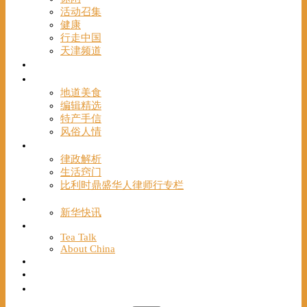
活动召集
健康
行走中国
天津频道
视频
一路风情
地道美食
编辑精选
特产手信
风俗人情
帮手
律政解析
生活窍门
比利时鼎盛华人律师行专栏
海聚推荐
新华快讯
English
Tea Talk
About China
Français
Chinese Bridge（汉语桥）
我们