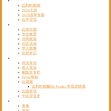
时事
比利时新闻
2024大选
2019选举专题
比中交流
华人
比侨社团
华文教育
涉侨政策
社区活动
华人故事
比侨史记
观点
对话专访
茶人茶语
鲍医生专栏
Foyer帮助
比酒屋
比利时精酿De Feniks 帝翡尼啤酒
比国史话
中比交流史
发现
美食
休闲