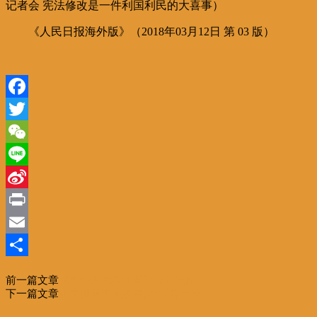
记者会 宪法修改是一件利国利民的大喜事）
《人民日报海外版》（2018年03月12日 第 03 版）
Facebook
Twitter
WeChat
Line
Sina
Weibo
Print
Email
分
前一篇文章
《中华人民共和国宪法》出版
享
下一篇文章
让中国更多高校成为“世界一流”