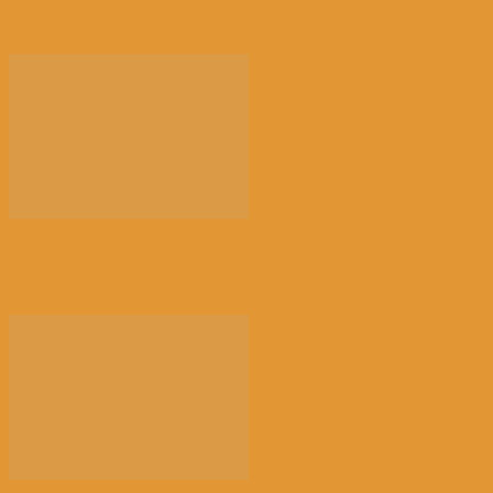
相关文章
更多作者
【景德镇手工瓷业遗存】申遗成功 一瓷跨千年 文明
越...