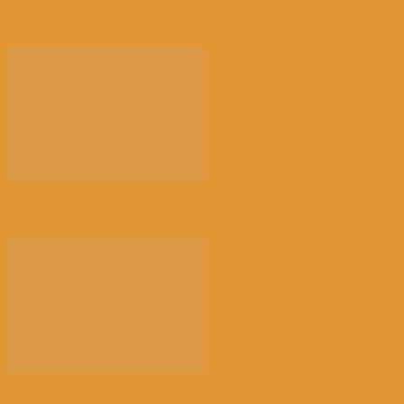
光的骤雨（百花园）
来消博会，感受消费新风向
荠菜，早春的隐语 | 江花