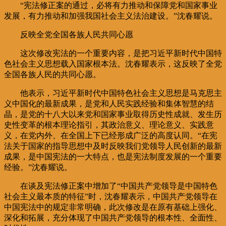
“宪法修正案的通过，必将有力推动和保障党和国家事业
发展，有力推动和加强我国社会主义法治建设。”沈春耀说。
反映全党全国各族人民共同心愿
这次修改宪法的一个重要内容，是把习近平新时代中国特
色社会主义思想载入国家根本法。沈春耀表示，这反映了全党
全国各族人民的共同心愿。
他表示，习近平新时代中国特色社会主义思想是马克思主
义中国化的最新成果，是党和人民实践经验和集体智慧的结
晶，是党的十八大以来党和国家事业取得历史性成就、发生历
史性变革的根本理论指引，其政治意义、理论意义、实践意
义，在党内外、在全国上下已经形成广泛的高度认同。“在宪
法关于国家的指导思想中及时反映我们党领导人民创新的最新
成果，是中国宪法的一大特点，也是宪法制度发展的一个重要
经验。”沈春耀说。
在谈及宪法修正案中增加了“中国共产党领导是中国特色
社会主义最本质的特征”时，沈春耀表示，中国共产党领导在
中国宪法中的规定非常明确，此次修改是在原有基础上强化、
深化和拓展，充分体现了中国共产党领导的根本性、全面性、