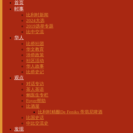
首页
时事
比利时新闻
2024大选
2019选举专题
比中交流
华人
比侨社团
华文教育
涉侨政策
社区活动
华人故事
比侨史记
观点
对话专访
茶人茶语
鲍医生专栏
Foyer帮助
比酒屋
比利时精酿De Feniks 帝翡尼啤酒
比国史话
中比交流史
发现