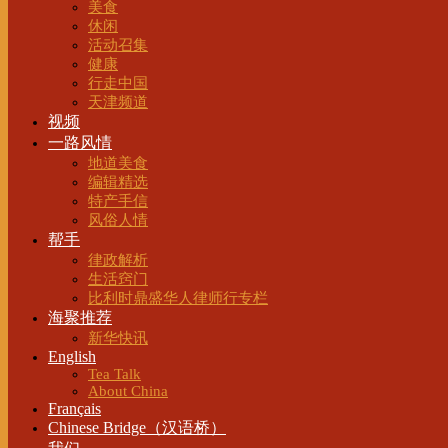
美食
休闲
活动召集
健康
行走中国
天津频道
视频
一路风情
地道美食
编辑精选
特产手信
风俗人情
帮手
律政解析
生活窍门
比利时鼎盛华人律师行专栏
海聚推荐
新华快讯
English
Tea Talk
About China
Français
Chinese Bridge（汉语桥）