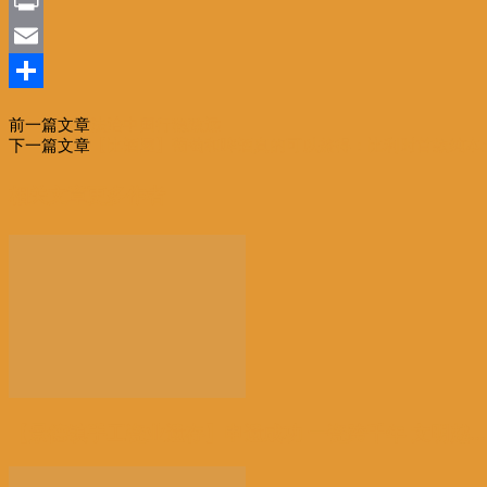
Sina
Weibo
Print
Email
分
前一篇文章
法治中国行稳致远
享
下一篇文章
【比酒屋】葡萄和啤酒真的可以兼得：比利时首款纯本
相关文章
更多作者
【景德镇手工瓷业遗存】申遗成功 一瓷跨千年 文明越...