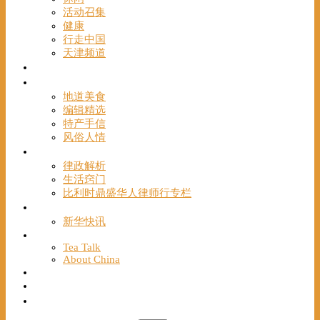
活动召集
健康
行走中国
天津频道
视频
一路风情
地道美食
编辑精选
特产手信
风俗人情
帮手
律政解析
生活窍门
比利时鼎盛华人律师行专栏
海聚推荐
新华快讯
English
Tea Talk
About China
Français
Chinese Bridge（汉语桥）
我们