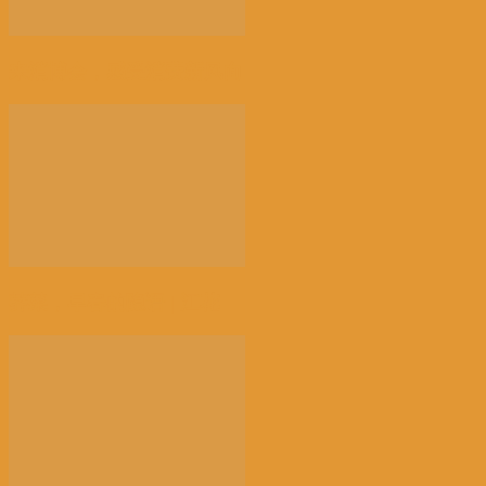
来消博会，感受消费新风向
荠菜，早春的隐语 | 江花