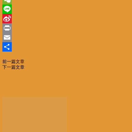
WeChat
Line
Sina
Weibo
Print
Email
分
前一篇文章
污染防治攻坚战，还有哪些“硬骨头”要啃？
享
下一篇文章
欧华汉语语言学校“中国日”活动成功举办 中比学生大
联欢
相关文章
更多作者