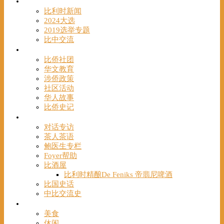
时事
比利时新闻
2024大选
2019选举专题
比中交流
华人
比侨社团
华文教育
涉侨政策
社区活动
华人故事
比侨史记
观点
对话专访
茶人茶语
鲍医生专栏
Foyer帮助
比酒屋
比利时精酿De Feniks 帝翡尼啤酒
比国史话
中比交流史
发现
美食
休闲