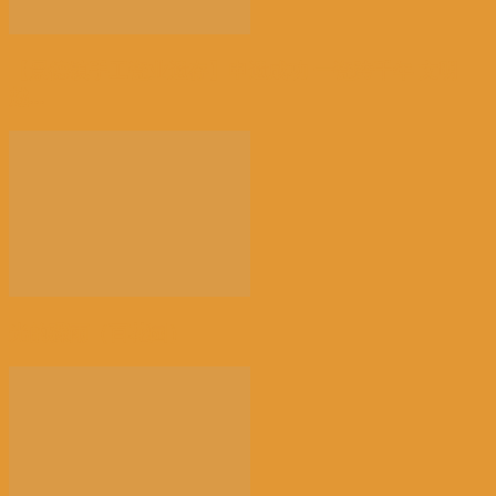
【景德镇手工瓷业遗存】申遗成功 一瓷跨千年 文明
越...
光的骤雨（百花园）