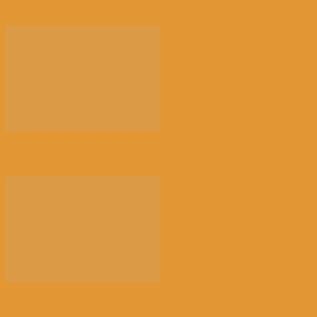
光的骤雨（百花园）
来消博会，感受消费新风向
荠菜，早春的隐语 | 江花