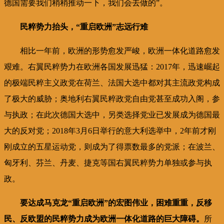
德国需要我们稍稍推动一下，我们会去做的”。
民粹势力抬头，“重启欧洲”志远行难
相比一年前，欧洲的形势愈发严峻，欧洲一体化道路愈发
艰难。右翼民粹势力在欧洲各国发展迅猛：2017年，迅速崛起
的极端民粹主义政党在荷兰、法国大选中都对其主流政党构成
了极大的威胁；奥地利右翼民粹政党自由党甚至成功入阁，参
与执政；在此次德国大选中，另类选择党业已发展成为德国最
大的反对党；2018年3月6日举行的意大利选举中，2年前才刚
刚成立的五星运动党，则成为了得票数最多的党派；在波兰、
匈牙利、芬兰、丹麦、捷克等国右翼民粹势力单独或参与执
政。
要达成马克龙“重启欧洲”的宏图伟业，困难重重，反移
民、反欧盟的民粹势力成为欧洲一体化道路的巨大障碍。
所