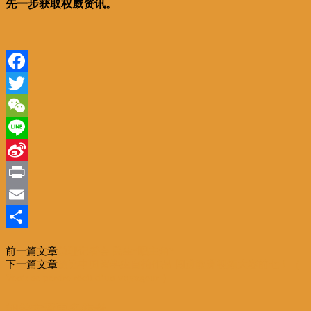
先一步获取权威资讯。
Facebook
Twitter
WeChat
Line
Sina
Weibo
Print
Email
分
前一篇文章
总理记者会 民生“唱主角”
享
下一篇文章
旅比中国留学生自拍作品 闯进欧洲视频大赛前七！（
Venir se perdre récit d’un voyageur ）
相关文章
更多作者