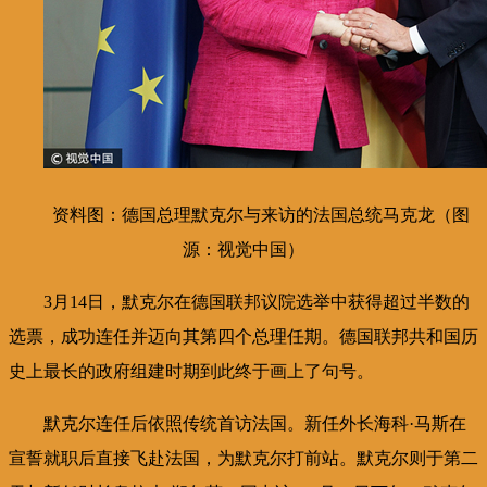
资料图：德国总理默克尔与来访的法国总统马克龙（图
源：视觉中国）
3月14日，默克尔在德国联邦议院选举中获得超过半数的
选票，成功连任并迈向其第四个总理任期。德国联邦共和国历
史上最长的政府组建时期到此终于画上了句号。
默克尔连任后依照传统首访法国。新任外长海科·马斯在
宣誓就职后直接飞赴法国，为默克尔打前站。默克尔则于第二