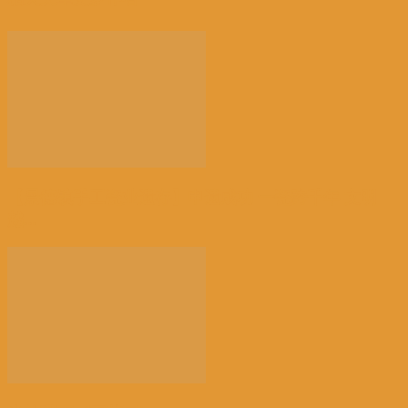
【景德镇手工瓷业遗存】申遗成功 一瓷跨千年 文明
越...