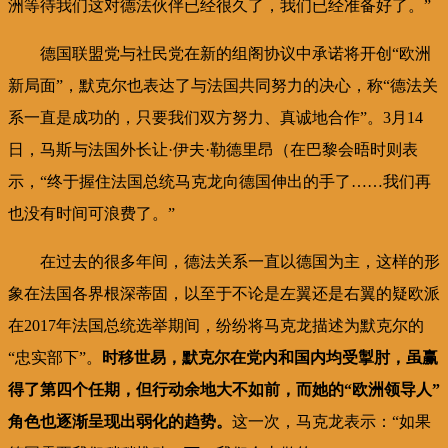
洲等待我们这对德法伙伴已经很久了，我们已经准备好了。”
德国联盟党与社民党在新的组阁协议中承诺将开创“欧洲
新局面”，默克尔也表达了与法国共同努力的决心，称“德法关
系一直是成功的，只要我们双方努力、真诚地合作”。3月14
日，马斯与法国外长让·伊夫·勒德里昂（在巴黎会晤时则表
示，“终于握住法国总统马克龙向德国伸出的手了……我们再
也没有时间可浪费了。”
在过去的很多年间，德法关系一直以德国为主，这样的形
象在法国各界根深蒂固，以至于不论是左翼还是右翼的疑欧派
在2017年法国总统选举期间，纷纷将马克龙描述为默克尔的
“忠实部下”。
时移世易，默克尔在党内和国内均受掣肘，虽赢
得了第四个任期，但行动余地大不如前，而她的“欧洲领导人”
角色也逐渐呈现出弱化的趋势。
这一次，马克龙表示：“如果