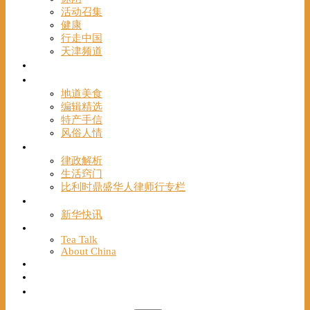
活动召集
健康
行走中国
天津频道
视频
一路风情
地道美食
编辑精选
特产手信
风俗人情
帮手
律政解析
生活窍门
比利时鼎盛华人律师行专栏
海聚推荐
新华快讯
English
Tea Talk
About China
Français
Chinese Bridge（汉语桥）
我们