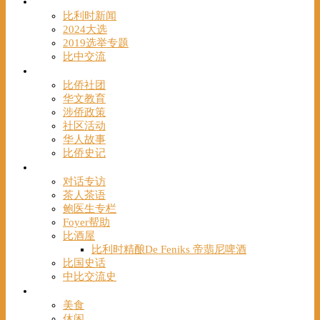
时事
比利时新闻
2024大选
2019选举专题
比中交流
华人
比侨社团
华文教育
涉侨政策
社区活动
华人故事
比侨史记
观点
对话专访
茶人茶语
鲍医生专栏
Foyer帮助
比酒屋
比利时精酿De Feniks 帝翡尼啤酒
比国史话
中比交流史
发现
美食
休闲