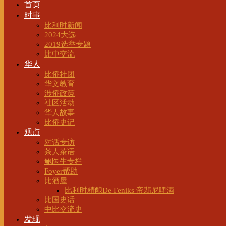
首页
时事
比利时新闻
2024大选
2019选举专题
比中交流
华人
比侨社团
华文教育
涉侨政策
社区活动
华人故事
比侨史记
观点
对话专访
茶人茶语
鲍医生专栏
Foyer帮助
比酒屋
比利时精酿De Feniks 帝翡尼啤酒
比国史话
中比交流史
发现