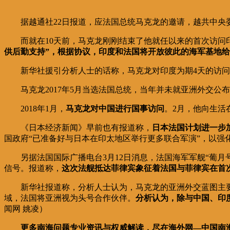
据越通社22日报道，应法国总统马克龙的邀请，越共中央委
而就在10天前，马克龙刚刚结束了他就任以来的首次访问
供后勤支持”，根据协议，印度和法国将开放彼此的海军基地
新华社援引分析人士的话称，马克龙对印度为期4天的访
马克龙2017年5月当选法国总统，当年并未就亚洲外交公
2018年1月，
马克龙对中国进行国事访问
。2月，他向生活
《日本经济新闻》早前也有报道称，
日本法国计划进一步
国政府“已准备好与日本在印太地区举行更多联合军演”，以强
另据法国国际广播电台3月12日消息，法国海军军舰“葡月
信号。报道称，
这次法舰抵达菲律宾象征着法国与菲律宾在首
新华社报道称，分析人士认为，马克龙的亚洲外交蓝图主
域，法国将亚洲视为头号合作伙伴。
分析认为，除与中国、印
闻网 姚凌）
更多南海问题专业资讯与权威解读，尽在海外网—中国南海新闻网（