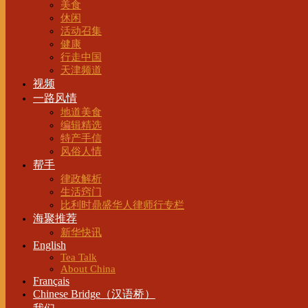
美食
休闲
活动召集
健康
行走中国
天津频道
视频
一路风情
地道美食
编辑精选
特产手信
风俗人情
帮手
律政解析
生活窍门
比利时鼎盛华人律师行专栏
海聚推荐
新华快讯
English
Tea Talk
About China
Français
Chinese Bridge（汉语桥）