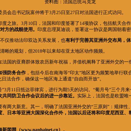
资料图：法国总统马克龙
员会总书记阮富仲将于3月25日至27日对法国进行正式访问。
印度之旅。3月10日，法国和印度签署了14项协议，包括航天合
给对方的战舰使用。
印度总理莫迪说，签署这一协议是两国朝着密
问不仅推动法印双边关系发展，也
有利于完善其亚洲外交布局，体
布清晰的规划，但2018年以来却在亚太地区动作频频。
在法国的亚裔群体致农历新年祝福，并借机阐释了亚洲外交的一
加强防务合作
，包括今后在南海等“印太”地区更为频繁地举行联
化日法合作，确保这一地区海上通道“自由而开放”。
号”3月11日抵达菲律宾，进行为期5天的访问。“葡月号”三个
次共同防卫合作会议后的进一步靠近。
实际上，法国也是欧盟唯
要有两大新意。其一，明确了法国亚洲外交的“三原则”：规律性
度、日本等亚洲大国深化合作外，法国以后还将和印度尼西亚、
www.nanhainet.cn）。