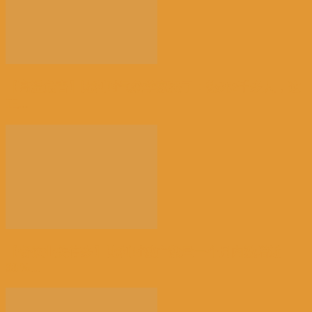
【高温危害】比利时气象学家怒了：热死2千多人，这
正...
【餐饮业关停多】比利时破产数量一个月内激增近
38%...