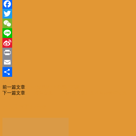
Facebook
Twitter
WeChat
Line
Sina
Weibo
Print
Email
分
前一篇文章
对华“贸易战”？美国打不赢
享
下一篇文章
从上海到台北： 《暗恋桃花源》见证两岸青年交流
相关文章
更多作者