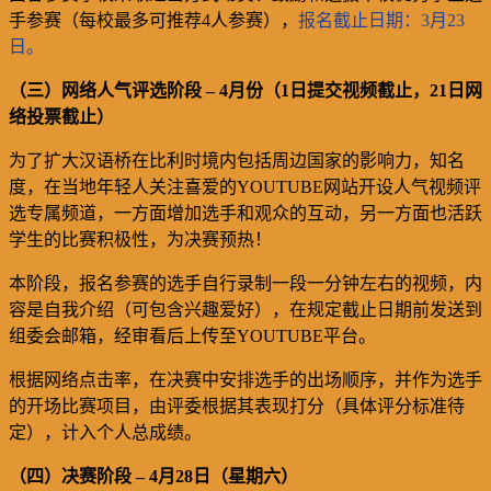
手
参赛
（
每校最多可推荐
4
人
参赛
），
报名截止日期：
3
月
23
日。
（
三）
网络人气评选阶段 –
4
月份（
1
日提交视频截止，
21
日网
络投票截止）
为了扩大汉语桥在比利时境内包括周边国家的影响力，知名
度，在当地年轻人关注喜爱的
YOUTUBE
网站开设人气视频评
选专属频道，一方面增加选手和观众的互动，另一方面也活跃
学生的比赛积极性，为决赛预热！
本阶段，报名参赛的选手自行录制一段一分钟左右的视频，内
容是自我介绍（可包含兴趣爱好），在规定截止日期前发送到
组委会邮箱，经审看后上传至
YOUTUBE
平台。
根据网络点击率，在决赛中安排选手的出场顺序，并作为选手
的开场比赛项目，由评委根据其表现打分（具体评分标准待
定），计入个人总成绩。
（
四）
决赛阶段 –
4
月
28
日（星期六）