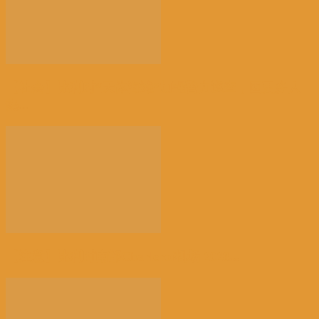
【社会】比利时“天体海滩”加强警力巡查，因更多人
热...
【注意】比利时南部Charleroi机场 2028...