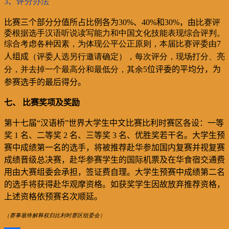
3
、
评分办法
比赛三个部分分值所占比例各为
30%
、
40%
和
30%
，由
比赛评
委根据选手汉语听说读写能力和中国文化技能表现综合评判。
综合考虑各种因素，为体现公平公正原则，本届比赛评委由
7
人组成
（
评委人选另行邀请确定）
，每次评分，
现场打分、
亮
分，并去掉一个最高分和最低分，其余
5
位评委的平均分，为
参赛选手的最后得分。
七、
比赛奖项及奖励
第十七届“汉语桥”世界大学生中文比赛比利时赛区各设：一等
奖
1
名、二等奖
2
名、三等奖
3
名、优胜奖若干名。大学生预
赛中成绩第一名的选手，将被推荐赴华参加国内复赛并视复赛
成绩晋级总决赛，赴华参赛学生的国际机票及在华
食宿交通
费
用由
大赛
组委会承担，签证费自理。大学生预赛中成绩第二名
的选手将获得赴华观摩资格。如获奖学生因故放弃推荐资格，
上述资格依预赛名次顺延。
（赛事最终解释权归比利时赛区组委会）