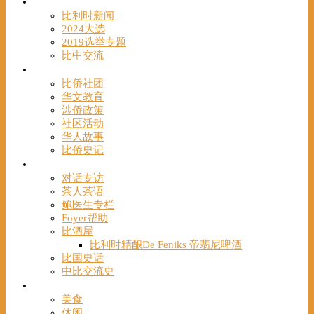
时事
比利时新闻
2024大选
2019选举专题
比中交流
华人
比侨社团
华文教育
涉侨政策
社区活动
华人故事
比侨史记
观点
对话专访
茶人茶语
鲍医生专栏
Foyer帮助
比酒屋
比利时精酿De Feniks 帝翡尼啤酒
比国史话
中比交流史
发现
美食
休闲