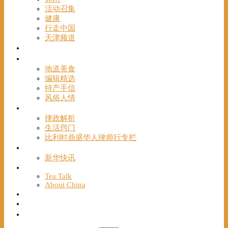
活动召集
健康
行走中国
天津频道
视频
一路风情
地道美食
编辑精选
特产手信
风俗人情
帮手
律政解析
生活窍门
比利时鼎盛华人律师行专栏
海聚推荐
新华快讯
English
Tea Talk
About China
Français
Chinese Bridge（汉语桥）
我们