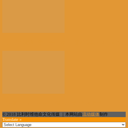
【儿子在横滨上学】今年比利时首相携家人去日本度假
【财富】Tomorrowland音乐节成了当地居民...
© 2018 比利时维他命文化传媒 ｜本网站由
流动媒体
制作
Translate »