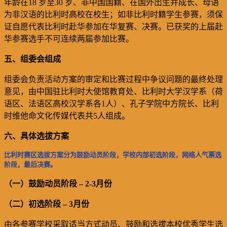
年龄在
18
岁至
30
岁、
非中国国籍、
在
国外
出生并成长、母语
为非汉语的比利时高校在校生；
如
非比利时籍学生参赛，须保
证自愿代表比利时赴华参加在华复赛、决赛。已获奖的上届赴
华参赛选手不可连续两届参加比赛。
五、组委会组成
组委会负责活动方案的审定和比赛过程中争议问题的最终处理
意见，由中国驻比利时大使馆教育处、比利时大学汉学系（荷
语区、法语区高校汉学系各
1
人）、孔子学院中方院长、比利
时维他命文化传媒代表共
5
人组成。
六、
具体选拔方案
比利时赛区选拔方案分为鼓励动员阶段，学校内部初选阶段，网络人气票选
阶段，最后决赛。
（
一）
鼓励动员阶段
– 2-3
月份
（
二）
初选阶段 –
3
月份
由各参赛学校
采取适当方式动员、鼓励和
选拔
本校优秀学生
选