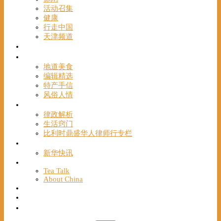
活动召集
健康
行走中国
天津频道
视频
一路风情
地道美食
编辑精选
特产手信
风俗人情
帮手
律政解析
生活窍门
比利时鼎盛华人律师行专栏
海聚推荐
新华快讯
English
Tea Talk
About China
Français
Chinese Bridge（汉语桥）
我们