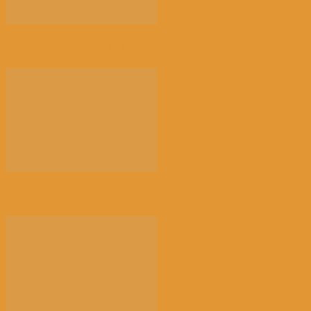
荠菜，早春的隐语 | 江花
以新技术赋能讲好新时代中国故事