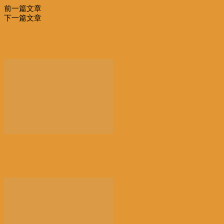
前一篇文章
非洲向共同市场迈出关键一步
享
下一篇文章
国外学生营养餐怎么做(延伸阅读)
相关文章
更多作者
【景德镇手工瓷业遗存】申遗成功 一瓷跨千年 文明
越...