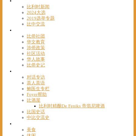
时事
比利时新闻
2024大选
2019选举专题
比中交流
华人
比侨社团
华文教育
涉侨政策
社区活动
华人故事
比侨史记
观点
对话专访
茶人茶语
鲍医生专栏
Foyer帮助
比酒屋
比利时精酿De Feniks 帝翡尼啤酒
比国史话
中比交流史
发现
美食
休闲