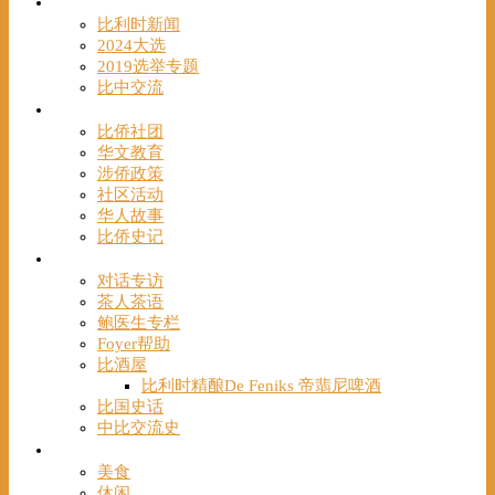
时事
比利时新闻
2024大选
2019选举专题
比中交流
华人
比侨社团
华文教育
涉侨政策
社区活动
华人故事
比侨史记
观点
对话专访
茶人茶语
鲍医生专栏
Foyer帮助
比酒屋
比利时精酿De Feniks 帝翡尼啤酒
比国史话
中比交流史
发现
美食
休闲