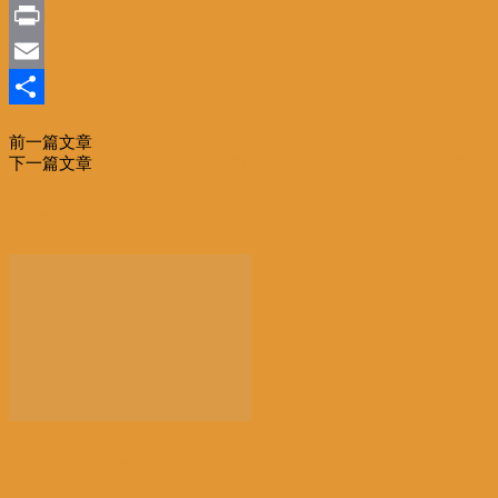
Sina
Weibo
Print
Email
分
前一篇文章
海关总署 18条措施促跨境贸易便利化
享
下一篇文章
【维权】贷款合同需谨慎 一对夫妇与银行对付公堂！
相关文章
更多作者
【景德镇手工瓷业遗存】申遗成功 一瓷跨千年 文明
越...