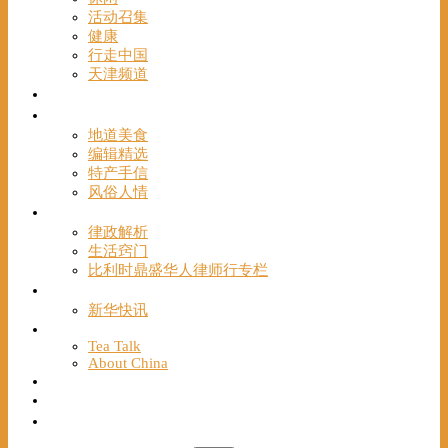
活动召集
健康
行走中国
天津频道
视频
一路风情
地道美食
编辑精选
特产手信
风俗人情
帮手
律政解析
生活窍门
比利时鼎盛华人律师行专栏
海聚推荐
新华快讯
English
Tea Talk
About China
Français
Chinese Bridge（汉语桥）
我们