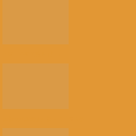
荠菜，早春的隐语 | 江花
以新技术赋能讲好新时代中国故事