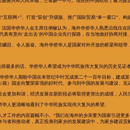
、民族振兴和人民幸福，三者缺一不可。现在的中国站在了最为接
推进“互联网+”、打造“双创”升级版、推广国际贸易“单一窗口”
，法国华侨华人会主席任俐敏认为，海外华侨华人熟悉沿线住在国
代表有意向‘走出去’的中国企业先行探路，在当地做好协商对接
世瞩目、令人振奋。海外华侨华人是国家对外开放的桥梁和纽带
人说得最多的话。华侨华人希望成为中华民族伟大复兴的历史见证
“华侨华人期盼中国在本世纪中叶完成第二个一百年目标，建成
籍）国走向繁荣富强的好时代、参与到中国的发展与建设、见证
社会更加和谐，经济发展在新阶段必将取得更突出的成绩，人民
侨华人更清晰地看到了中华民族实现伟大复兴的希望。
才工作的内容篇幅不小。“我们在海外的乡亲要为国家引进更多
参与者和推动者，真正投身到家乡的发展建设中，为家乡建设贡