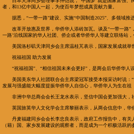
日本天津同乡会理事李仲恺说，“中国梦”就是国家富强
者，和13亿中国人一起，为使百年梦想成真贡献力量。
据悉，“一带一路”建设、实施“中国制造2025”、多领域
改革开放惠及世界，华侨华人添砖加瓦。谈及“一带一路”
一路’沿线国家的华人社团、侨企或者华侨华人等建立联络站，
美国洛杉矶天津同乡会主席温桂芃表示，国家发展成就举
祝福祖国 助力发展
“祝福祖国”、“相信祖国未来会更好”，是两会后华侨华
美国美东华人社团联合会主席梁冠军接受本报采访时说：
发展与强盛能大幅度提振华侨华人自信心，华侨华人为生在祖（
非洲中华总商会会长王龙水表示，坚信中国会更加强大，
英国旅英华人文化学会主席黎丽表示，从两会信息中，华
丹麦福建同乡会会长李忠良表示，政府工作报告中，有关人
（籍）国、家乡发展建设的观察者，而是成为一个积极活跃的