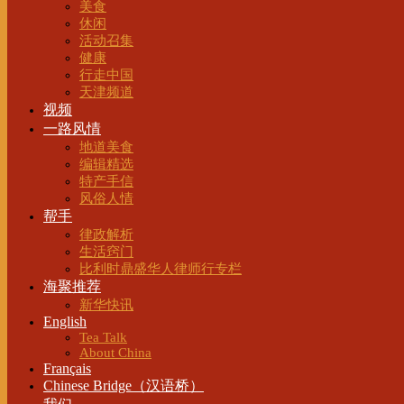
美食
休闲
活动召集
健康
行走中国
天津频道
视频
一路风情
地道美食
编辑精选
特产手信
风俗人情
帮手
律政解析
生活窍门
比利时鼎盛华人律师行专栏
海聚推荐
新华快讯
English
Tea Talk
About China
Français
Chinese Bridge（汉语桥）