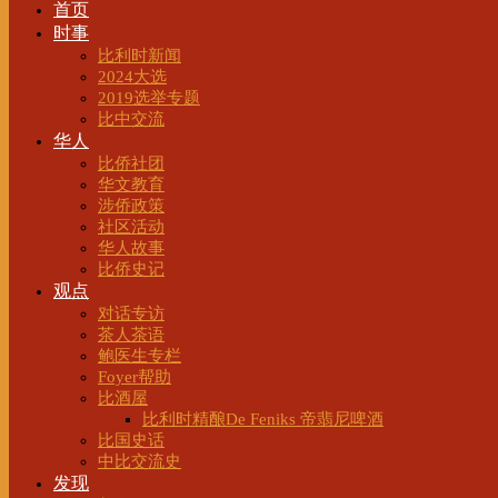
首页
时事
比利时新闻
2024大选
2019选举专题
比中交流
华人
比侨社团
华文教育
涉侨政策
社区活动
华人故事
比侨史记
观点
对话专访
茶人茶语
鲍医生专栏
Foyer帮助
比酒屋
比利时精酿De Feniks 帝翡尼啤酒
比国史话
中比交流史
发现