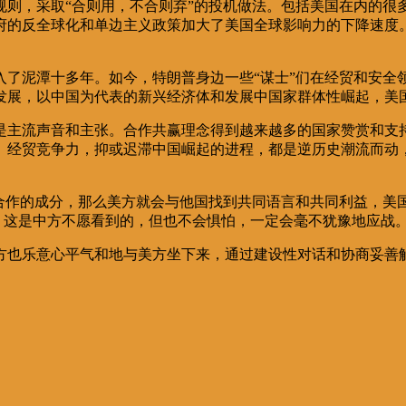
规则，采取“合则用，不合则弃”的投机做法。包括美国在内的很
的反全球化和单边主义政策加大了美国全球影响力的下降速度。特
了泥潭十多年。如今，特朗普身边一些“谋士”们在经贸和安全领
发展，以中国为代表的新兴经济体和发展中国家群体性崛起，美
是主流声音和主张。合作共赢理念得到越来越多的国家赞赏和支
、经贸竞争力，抑或迟滞中国崛起的进程，都是逆历史潮流而动
。
与合作的成分，那么美方就会与他国找到共同语言和共同利益，美
”，这是中方不愿看到的，但也不会惧怕，一定会毫不犹豫地应战
方也乐意心平气和地与美方坐下来，通过建设性对话和协商妥善