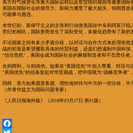
美方对气候变化等重大国际议程以及世贸组织规则等重要国际
美国在国际社会的领导力、影响力遭受了极大损失，特朗普政府
可能事与愿违。
本世纪初，新保守主义的主张和行动使美国在中东和阿富汗陷入
世纪初相比，国际形势发生了深刻变化，多极化趋势有了新的
不论国家之间有多少矛盾分歧，以对话与合作方式来处理依然
战的初衷是希望攫取具体的经贸利益，还是幻想遏制中国科技
“信任危机”，美国会成为国际社会的麻烦制造者和不负责任者
合则两利，斗则俱伤。如果在“美国优先”中加入尊重、对话
“美国优先”的信条发起对华贸易战，把中国视为“战略竞争者
同样，美方如果愿意客观、理性地对待与中方的一些分歧，中
（作者华益文为国际问题专家）
《人民日报海外版》（2018年03月27日 第01版）
Facebook