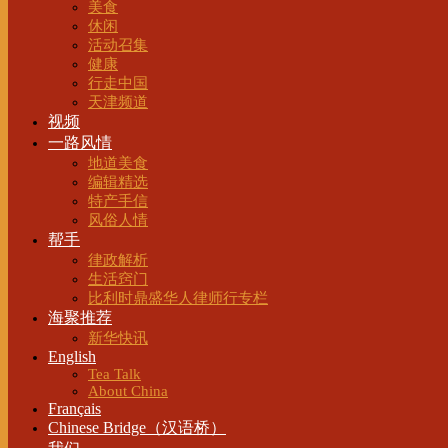
美食
休闲
活动召集
健康
行走中国
天津频道
视频
一路风情
地道美食
编辑精选
特产手信
风俗人情
帮手
律政解析
生活窍门
比利时鼎盛华人律师行专栏
海聚推荐
新华快讯
English
Tea Talk
About China
Français
Chinese Bridge（汉语桥）