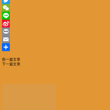
Twitter
WeChat
Line
Sina
Weibo
Print
Email
分
前一篇文章
侠客岛：今天中国的这项举动，足以载入历史
享
下一篇文章
【人物专访】走进lectrr（莱克特）的动漫世界
相关文章
更多作者