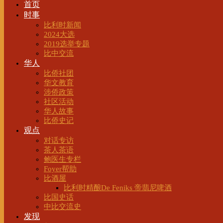
首页
时事
比利时新闻
2024大选
2019选举专题
比中交流
华人
比侨社团
华文教育
涉侨政策
社区活动
华人故事
比侨史记
观点
对话专访
茶人茶语
鲍医生专栏
Foyer帮助
比酒屋
比利时精酿De Feniks 帝翡尼啤酒
比国史话
中比交流史
发现