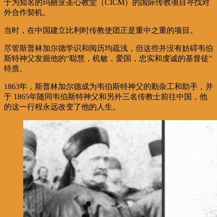
于为知名的玛丽亚圣心教堂（CICM）的国际传教项目寻找对
外合作契机。
当时，在中国建立比利时传教使团正是重中之重的项目。
尽管斯普林加尔德学识和阅历均疏浅，但这些并没有妨碍韦伯
斯特神父发掘他的“聪慧，机敏，爱国，忠实和虔诚的基督徒”
特质。
1863年，斯普林加尔德成为韦伯斯特神父的勤杂工和助手，并
于 1865年随同韦伯斯特神父和另外三名传教士前往中国，他
的这一行程永远改变了他的人生。