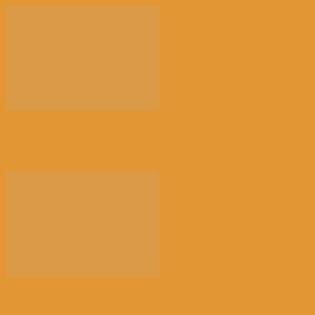
【社会】比利时“天体海滩”加强警力巡查，因更多人
热...
【注意】比利时南部Charleroi机场 2028...