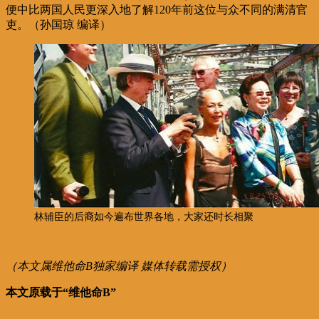
便中比两国人民更深入地了解120年前这位与众不同的满清官
吏。（孙国琼 编译）
林辅臣的后裔如今遍布世界各地，大家还时长相聚
（本文属维他命B独家编译 媒体转载需授权）
本文原载于“维他命B”