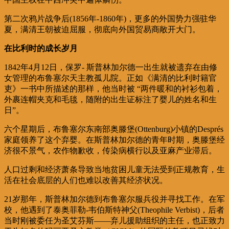
第二次鸦片战争后(1856年-1860年)，更多的外国势力强驻华
夏，满清王朝被迫屈服，彻底向外国贸易商敞开大门。
在比利时的成长岁月
1842年4月12日，保罗- 斯普林加尔德一出生就被遗弃在由修
女管理的布鲁塞尔天主教孤儿院。正如《满清的比利时籍官
吏》一书中所描述的那样，他当时被 “两件暖和的衬衫包着，
外裹连帽夹克和毛毯，随附的出生证标注了婴儿的姓名和生
日”。
六个星期后，布鲁塞尔东南部奥滕堡(Ottenburg)小镇的Després
家庭领养了这个弃婴。在斯普林加尔德的青年时期，奥滕堡经
济很不景气，农作物歉收，传染病横行以及亚麻产业滞后。
人口过剩和经济萧条导致当地贫困儿童无法受到正规教育，生
活在社会底层的人们也难以改善其经济状况。
21岁那年，斯普林加尔德到布鲁塞尔服兵役并寻找工作。在军
校，他遇到了泰奥菲勒-韦伯斯特神父(Theophile Verbist)，后者
当时刚被委任为圣艾芬斯——弃儿援助组织的主任，也正致力