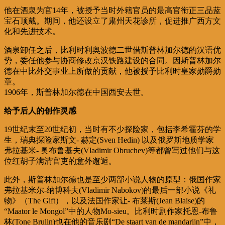
他在酒泉为官14年，被授予当时外籍官员的最高官衔正三品蓝
宝石顶戴。期间，他还设立了肃州天花诊所，促进推广西方文
化和先进技术。
酒泉卸任之后，比利时利奥波德二世借斯普林加尔德的汉语优
势，委任他参与协商修改京汉铁路建设的合同。因斯普林加尔
德在中比外交事业上所做的贡献，他被授予比利时皇家勋爵勋
章。
1906年，斯普林加尔德在中国西安去世。
给予后人的创作灵感
19世纪末至20世纪初，当时有不少探险家，包括李希霍芬的学
生，瑞典探险家斯文- 赫定(Sven Hedin) 以及俄罗斯地质学家
弗拉基米- 奥布鲁基夫(Vladimir Obruchev)等都曾写过他们与这
位红胡子满清官吏的意外邂逅。
此外，斯普林加尔德也是至少两部小说人物的原型：俄国作家
弗拉基米尔-纳博科夫(Vladimir Nabokov)的最后一部小说《礼
物》（The Gift），以及法国作家让- 布莱斯(Jean Blaise)的
“Maator le Mongol”中的人物Mo-sieu。比利时剧作家托恩-布鲁
林(Tone Brulin)也在他的音乐剧“De staart van de mandarijn”中，