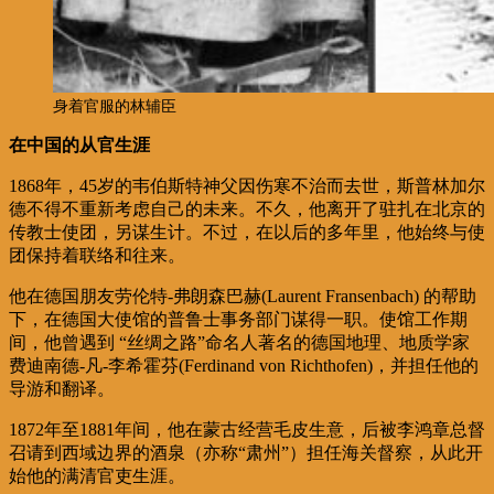
身着官服的林辅臣
在中国的从官生涯
1868年，45岁的韦伯斯特神父因伤寒不治而去世，斯普林加尔
德不得不重新考虑自己的未来。不久，他离开了驻扎在北京的
传教士使团，另谋生计。不过，在以后的多年里，他始终与使
团保持着联络和往来。
他在德国朋友劳伦特-弗朗森巴赫(Laurent Fransenbach) 的帮助
下，在德国大使馆的普鲁士事务部门谋得一职。使馆工作期
间，他曾遇到 “丝绸之路”命名人著名的德国地理、地质学家
费迪南德-凡-李希霍芬(Ferdinand von Richthofen)，并担任他的
导游和翻译。
1872年至1881年间，他在蒙古经营毛皮生意，后被李鸿章总督
召请到西域边界的酒泉（亦称“肃州”）担任海关督察，从此开
始他的满清官吏生涯。