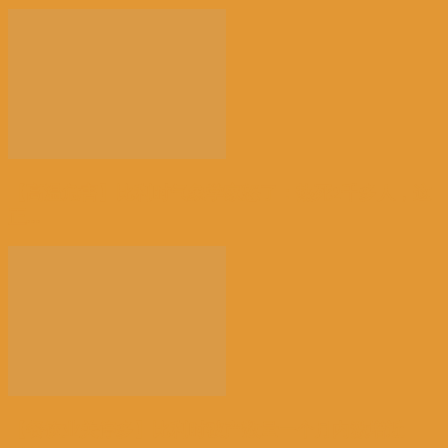
【高温危害】比利时气象学家怒了：热死2千多人，这
正...
【餐饮业关停多】比利时破产数量一个月内激增近