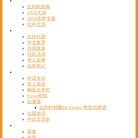
时事
比利时新闻
2024大选
2019选举专题
比中交流
华人
比侨社团
华文教育
涉侨政策
社区活动
华人故事
比侨史记
观点
对话专访
茶人茶语
鲍医生专栏
Foyer帮助
比酒屋
比利时精酿De Feniks 帝翡尼啤酒
比国史话
中比交流史
发现
美食
休闲