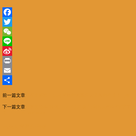
Facebook
Twitter
WeChat
Line
Sina
Weibo
Print
Email
分
前一篇文章
【周末闲聊】比利时航空的幕后大老板都在这了（有
享
华商股份）！
下一篇文章
【有奖投票-视频】2018汉语桥-比利时大学生们“讲中
文”： Laura Verlinden
相关文章
更多作者