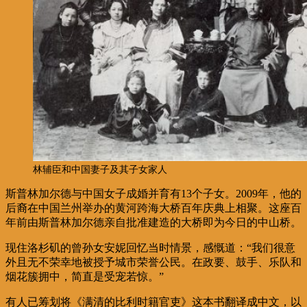
林辅臣和中国妻子及其子女家人
斯普林加尔德与中国女子成婚并育有13个子女。2009年，他的
后裔在中国兰州举办的黄河跨海大桥百年庆典上相聚。这座百
年前由斯普林加尔德亲自批准建造的大桥即为今日的中山桥。
现住洛杉矶的曾孙女安妮回忆当时情景，感慨道：“我们很意
外且无不荣幸地被授予城市荣誉公民。在政要、鼓手、乐队和
烟花簇拥中，简直是受宠若惊。”
有人已筹划将《满清的比利时籍官吏》这本书翻译成中文，以