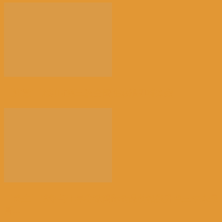
【注意】比利时第三波全国性热浪即将来袭
【民生】战争与干旱导致国际食品价格飙升至三年来最
高...