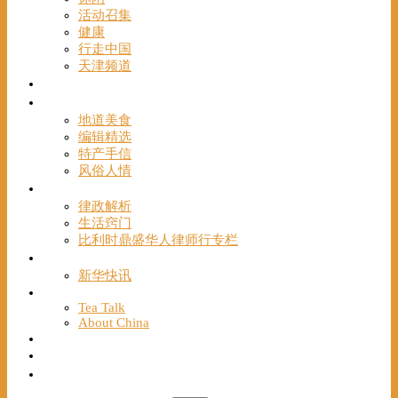
活动召集
健康
行走中国
天津频道
视频
一路风情
地道美食
编辑精选
特产手信
风俗人情
帮手
律政解析
生活窍门
比利时鼎盛华人律师行专栏
海聚推荐
新华快讯
English
Tea Talk
About China
Français
Chinese Bridge（汉语桥）
我们