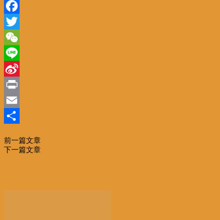
Facebook
Twitter
WeChat
Line
Sina
Weibo
Print
Email
分
前一篇文章
旅比华侨百年简史 – 早期侨界的“离奇故事“
享
下一篇文章
旅比华侨百年简史 – 第一批在比利时创业的华人
相关文章
更多作者