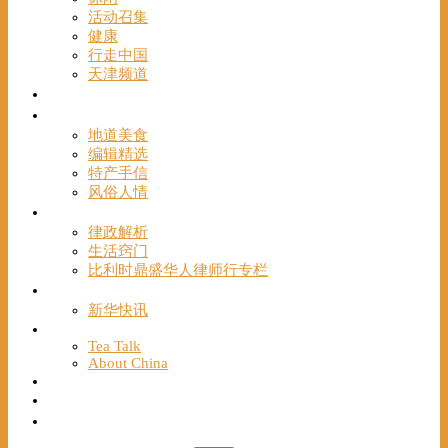
活动召集
健康
行走中国
天津频道
视频
一路风情
地道美食
编辑精选
特产手信
风俗人情
帮手
律政解析
生活窍门
比利时鼎盛华人律师行专栏
海聚推荐
新华快讯
English
Tea Talk
About China
Français
Chinese Bridge（汉语桥）
我们