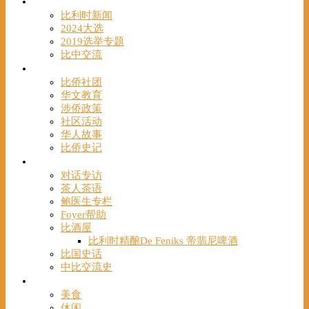
时事
比利时新闻
2024大选
2019选举专题
比中交流
华人
比侨社团
华文教育
涉侨政策
社区活动
华人故事
比侨史记
观点
对话专访
茶人茶语
鲍医生专栏
Foyer帮助
比酒屋
比利时精酿De Feniks 帝翡尼啤酒
比国史话
中比交流史
发现
美食
休闲