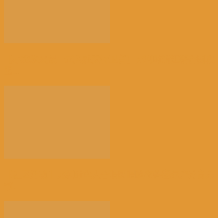
【小龙坎火锅正式入驻安特卫普】比利时浙江籍侨团联
盟...
【社区活动】比利时华人合唱团唱响布鲁塞尔户外音乐
节...