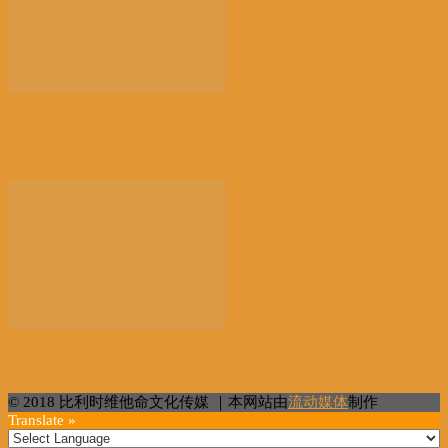
【深耕华文教育，共筑文化桥梁】比利时欧华汉语言学
校...
[母亲节]布鲁塞尔张亮麻辣烫八折优惠
© 2018 比利时维他命文化传媒 ｜本网站由
流动媒体
制作
Translate »