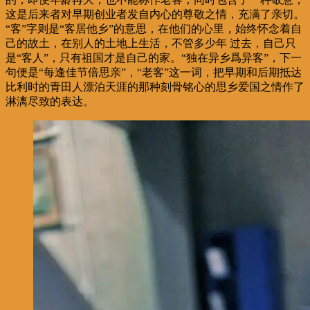
这是后来者对早期创业者发自内心的尊敬之情，充满了亲切。
“客”字则是“客居他乡”的意思，在他们的心里，始终怀念着自
己的故土，在别人的土地上生活，不管多少年 过去，自己只
是“客人”，只有祖国才是自己的家。“独在异乡爲异客”，下一
句便是“每逢佳节倍思亲”，“老客”这一词，把早期和后期抵达
比利时的青田人漂泊天涯的那种刻骨铭心的思乡爱国之情作了
淋漓尽致的表达。