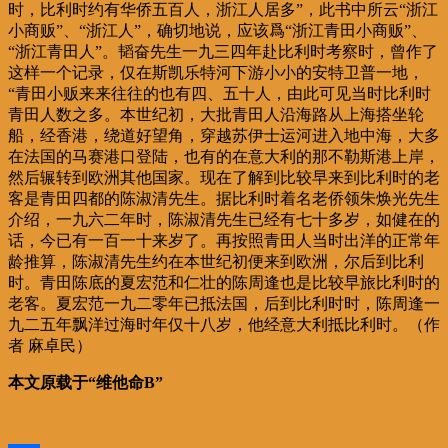
时，比利时约有华侨五百人，浙江人居多”，此书中所云“浙江
小商贩”、“浙江人”，确切地说，应该爲“浙江青田小商贩”、
“浙江青田人”。韬奋先生一九三四年赴比利时考察时，曾作了
这样一个记录，仅在斯凯乐特河下游小小的安特卫普一地，
“青田小贩来来往往的也有四、五十人，由此可见当时比利时
青田人数之多。本世纪初，大批青田人沿海路从上海搭坐轮
船，经香港，绕道好望角，穿越苏伊士运河进入地中海，大多
在法国的马赛港口登陆，也有的在意大利的那不勒斯港上岸，
然后辗转到欧洲其他国家。现在了解到比较早来到比利时的老
客是青田四都的陈淑清先生。据比利时着名老侨领朱焕光先生
介绍，一九六二年时，陈淑清先生已经有七十多岁，如健在的
话，今已有一百一十来岁了。再按照青田人当时出洋的正常年
龄推算，陈淑清先生约在本世纪初便来到欧洲，尔后到比利
时。青田陈底的夏宏范和仁壮的陈周逢也是比较早旅比利时的
老客。夏宏范一九二零年已抵法国，后到比利时时，陈周逢一
九二五年飘洋过海时年仅十八岁，他经意大利抵比利时。（作
者 麻卓民）
本文原载于“维他命B”