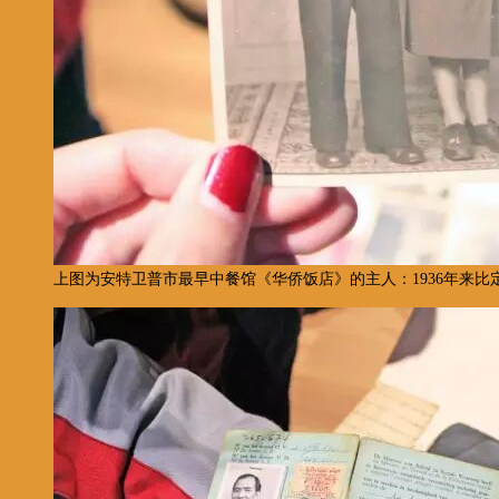
上图为安特卫普市最早中餐馆《华侨饭店》的主人：1936年来