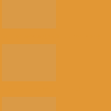
比利时浙江籍侨团联盟成功举办2026“浙里有爱”端...
【最新】比利时政府通过centenindex政策，...