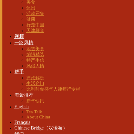
美食
休闲
活动召集
健康
行走中国
天津频道
视频
一路风情
地道美食
编辑精选
特产手信
风俗人情
帮手
律政解析
生活窍门
比利时鼎盛华人律师行专栏
海聚推荐
新华快讯
English
Tea Talk
About China
Français
Chinese Bridge（汉语桥）