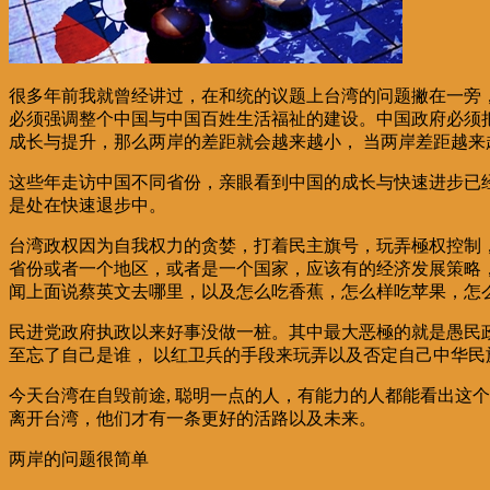
很多年前我就曾经讲过，在和统的议题上台湾的问题撇在一旁
必须强调整个中国与中国百姓生活福祉的建设。中国政府必须
成长与提升，那么两岸的差距就会越来越小， 当两岸差距越
这些年走访中国不同省份，亲眼看到中国的成长与快速进步已
是处在快速退步中。
台湾政权因为自我权力的贪婪，打着民主旗号，玩弄極权控制
省份或者一个地区，或者是一个国家，应该有的经济发展策略
闻上面说蔡英文去哪里，以及怎么吃香蕉，怎么样吃苹果，怎
民进党政府执政以来好事没做一桩。其中最大恶極的就是愚民
至忘了自己是谁， 以红卫兵的手段来玩弄以及否定自己中华民
今天台湾在自毁前途, 聪明一点的人，有能力的人都能看出这
离开台湾，他们才有一条更好的活路以及未来。
两岸的问题很简单