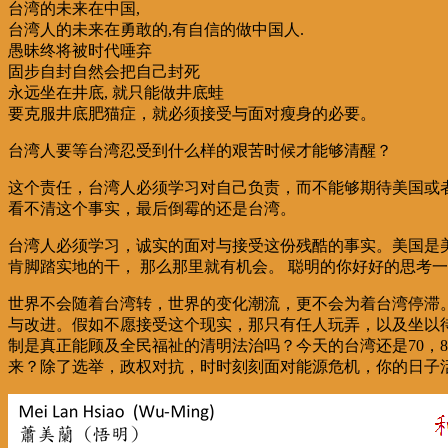
台湾的未来在中国,
台湾人的未来在勇敢的,有自信的做中国人.
愚昧终将被时代唾弃
固步自封自然会把自己封死
永远坐在井底, 就只能做井底蛙
要克服井底肥猫症，就必须接受与面对瘦身的必要。
台湾人要等台湾忍受到什么样的艰苦时候才能够清醒？
这个责任，台湾人必须学习对自己负责，而不能够期待美国或
看不清这个事实，最后倒霉的还是台湾。
台湾人必须学习，诚实的面对与接受这份残酷的事实。美国是美
肯脚踏实地的干， 那么那里就有机会。 聪明的你好好的思考
世界不会随着台湾转，世界的变化潮流，更不会为着台湾停滞。
与改进。假如不愿接受这个现实，那只有任人玩弄，以及坐以
制是真正能顾及全民福祉的清明法治吗？今天的台湾还是70，
来？除了选举，政权对抗，时时刻刻面对能源危机，你的日子