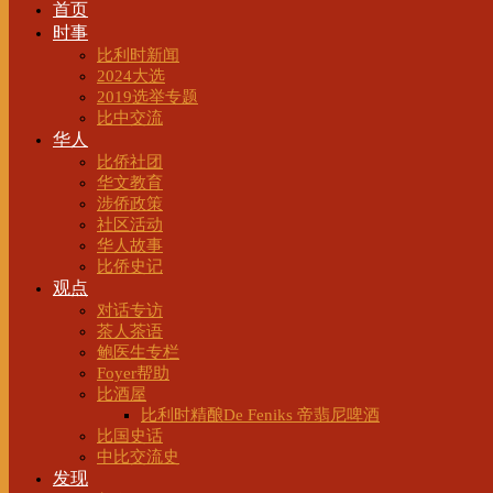
首页
时事
比利时新闻
2024大选
2019选举专题
比中交流
华人
比侨社团
华文教育
涉侨政策
社区活动
华人故事
比侨史记
观点
对话专访
茶人茶语
鲍医生专栏
Foyer帮助
比酒屋
比利时精酿De Feniks 帝翡尼啤酒
比国史话
中比交流史
发现