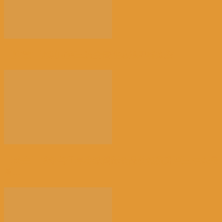
【注意】比利时第三波全国性热浪即将来袭
【民生】战争与干旱导致国际食品价格飙升至三年来最
高...