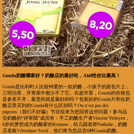
Gouda奶酪哪家好？奶酪店的最好吃，Aldi性价比最高！
Gouda是比利时人比较钟爱的一款奶酪，小孩子的面包片上，
三明治里，开胃菜中都少不了它。在超市里，Gouda的价格也
是参差不齐，最贵的就是最好的吗？包装好的Gouda片和在奶
酪店里买到的Gouda有什么区别吗？On n’est pas des
pigeons（我们不好骗）节目组来为您回答这些问题！参与品
尝奶酪的“评审团”成员有：手工奶酪生产者Vincent Verleyen，
8岁的梦想成为奶酪家的Romane，幼儿园老师Nathalie，奶酪
店老板Véronique Socié，他们将为您品尝6种Gouda奶酪。