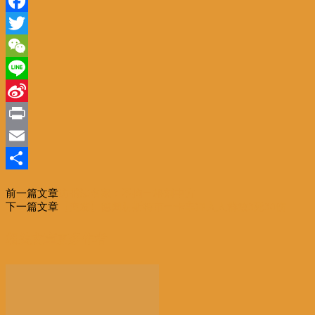
Facebook
Twitter
WeChat
Line
Sina
Weibo
Print
Email
分
前一篇文章
访书法名家：不拘一格刘中方
享
下一篇文章
【突发】德国明斯特市一卡车冲入人群致3死30伤
相关文章
更多作者