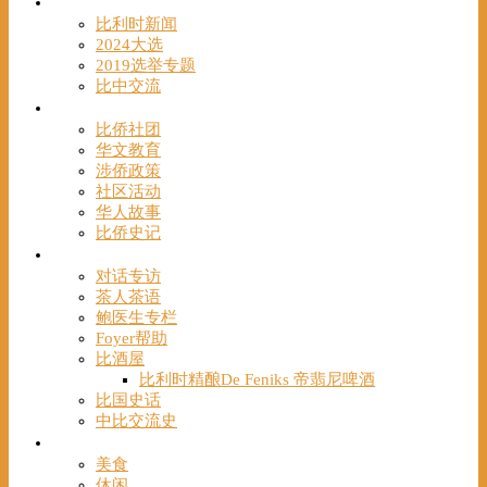
时事
比利时新闻
2024大选
2019选举专题
比中交流
华人
比侨社团
华文教育
涉侨政策
社区活动
华人故事
比侨史记
观点
对话专访
茶人茶语
鲍医生专栏
Foyer帮助
比酒屋
比利时精酿De Feniks 帝翡尼啤酒
比国史话
中比交流史
发现
美食
休闲