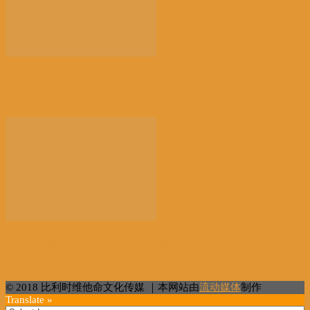
【高温危害】比利时气象学家怒了：热死2千多人，这
正...
【景德镇手工瓷业遗存】申遗成功 一瓷跨千年 文明
越...
© 2018 比利时维他命文化传媒 ｜本网站由
流动媒体
制作
Translate »