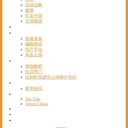
活动召集
健康
行走中国
天津频道
视频
一路风情
地道美食
编辑精选
特产手信
风俗人情
帮手
律政解析
生活窍门
比利时鼎盛华人律师行专栏
海聚推荐
新华快讯
English
Tea Talk
About China
Français
Chinese Bridge（汉语桥）
我们