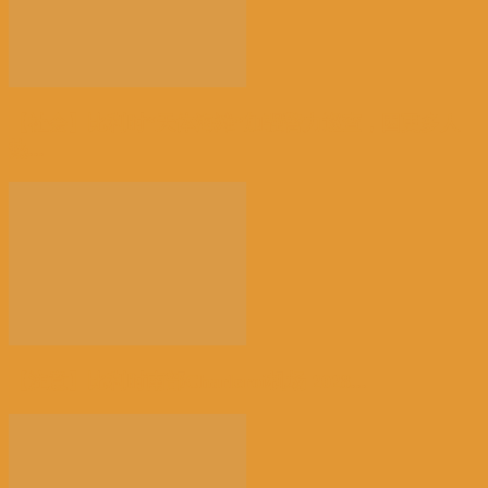
【社会】比利时“天体海滩”加强警力巡查，因更多人
热...
【注意】比利时南部Charleroi机场 2028...