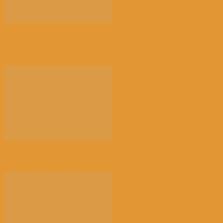
【景德镇手工瓷业遗存】申遗成功 一瓷跨千年 文明
越...
光的骤雨（百花园）