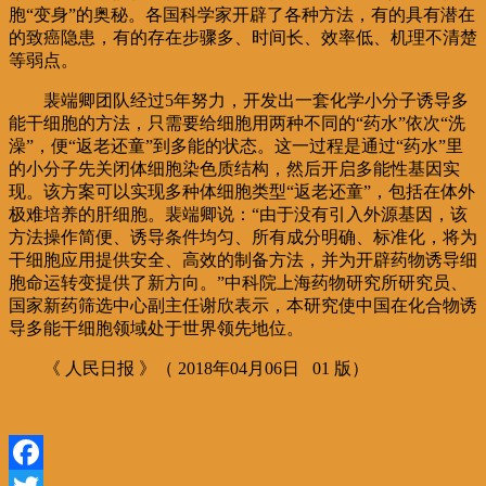
胞“变身”的奥秘。各国科学家开辟了各种方法，有的具有潜在
的致癌隐患，有的存在步骤多、时间长、效率低、机理不清楚
等弱点。
裴端卿团队经过5年努力，开发出一套化学小分子诱导多
能干细胞的方法，只需要给细胞用两种不同的“药水”依次“洗
澡”，便“返老还童”到多能的状态。这一过程是通过“药水”里
的小分子先关闭体细胞染色质结构，然后开启多能性基因实
现。该方案可以实现多种体细胞类型“返老还童”，包括在体外
极难培养的肝细胞。裴端卿说：“由于没有引入外源基因，该
方法操作简便、诱导条件均匀、所有成分明确、标准化，将为
干细胞应用提供安全、高效的制备方法，并为开辟药物诱导细
胞命运转变提供了新方向。”中科院上海药物研究所研究员、
国家新药筛选中心副主任谢欣表示，本研究使中国在化合物诱
导多能干细胞领域处于世界领先地位。
《 人民日报 》（ 2018年04月06日 01 版）