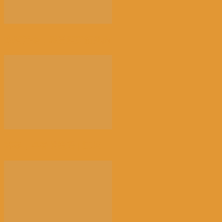
来消博会，感受消费新风向
荠菜，早春的隐语 | 江花