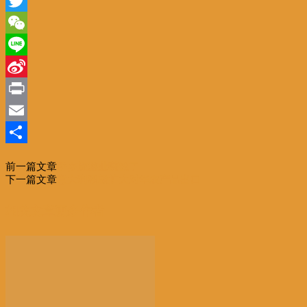
Facebook
Twitter
WeChat
Line
Sina
Weibo
Print
Email
分
前一篇文章
侨乡旅游业赚钱了
享
下一篇文章
意大利积极扩大对华农产品出口
相关文章
更多作者