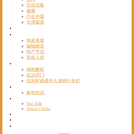
活动召集
健康
行走中国
天津频道
视频
一路风情
地道美食
编辑精选
特产手信
风俗人情
帮手
律政解析
生活窍门
比利时鼎盛华人律师行专栏
海聚推荐
新华快讯
English
Tea Talk
About China
Français
Chinese Bridge（汉语桥）
我们