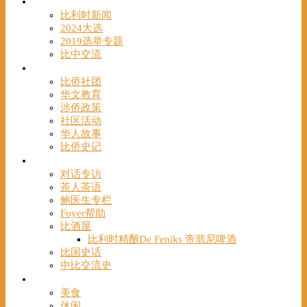
时事
比利时新闻
2024大选
2019选举专题
比中交流
华人
比侨社团
华文教育
涉侨政策
社区活动
华人故事
比侨史记
观点
对话专访
茶人茶语
鲍医生专栏
Foyer帮助
比酒屋
比利时精酿De Feniks 帝翡尼啤酒
比国史话
中比交流史
发现
美食
休闲