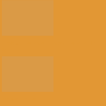
【景德镇手工瓷业遗存】申遗成功 一瓷跨千年 文明
越...
光的骤雨（百花园）