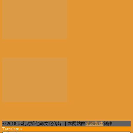
以新技术赋能讲好新时代中国故事
“百万英才智在广州”活动在穗启幕
© 2018 比利时维他命文化传媒 ｜本网站由
流动媒体
制作
Translate »