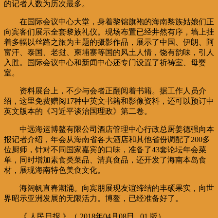
的记者人数为历次最多。
在国际会议中心大堂，身着黎锦旗袍的海南黎族姑娘们正
向宾客们展示全套黎族礼仪。现场布置已经井然有序，墙上挂
着多幅以丝路之旅为主题的摄影作品，展示了中国、伊朗、阿
富汗、泰国、老挝、柬埔寨等国的风土人情，饶有韵味，引人
入胜。国际会议中心和新闻中心还专门设置了祈祷室、母婴
室。
资料展台上，不少与会者正翻阅着书籍。据工作人员介
绍，这里免费赠阅17种中英文书籍和影像资料，还可以预订中
英文版本的《习近平谈治国理政》第二卷。
中远海运博鳌有限公司酒店管理中心行政总厨姜德强向本
报记者介绍，年会从海南省各大酒店和其他省份调配了200多
位厨师，针对不同国家嘉宾的口味，准备了43套论坛年会菜
单，同时增加素食类菜品、清真食品，还开发了海南本岛食
材，展现海南特色美食文化。
海阔帆直春潮涌。向宾朋展现友谊缔结的丰硕果实，向世
界昭示亚洲发展的无限活力。博鳌，已经准备好了。
《 人民日报 》（ 2018年04月08日 01 版）