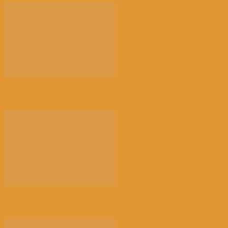
来消博会，感受消费新风向
荠菜，早春的隐语 | 江花