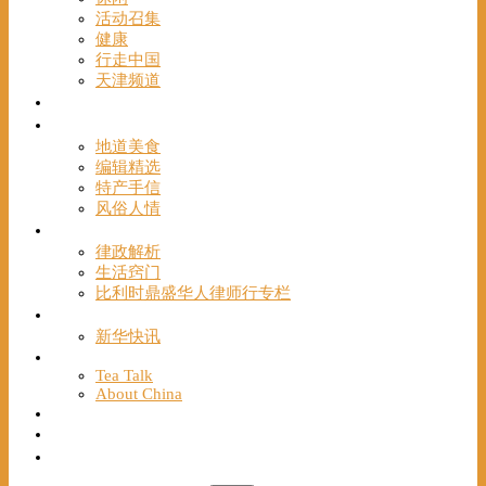
活动召集
健康
行走中国
天津频道
视频
一路风情
地道美食
编辑精选
特产手信
风俗人情
帮手
律政解析
生活窍门
比利时鼎盛华人律师行专栏
海聚推荐
新华快讯
English
Tea Talk
About China
Français
Chinese Bridge（汉语桥）
我们