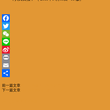
Facebook
Twitter
WeChat
Line
Sina
Weibo
Print
Email
分
前一篇文章
意大利积极扩大对华农产品出口
享
下一篇文章
清明假期国内出游1.01亿人次
相关文章
更多作者