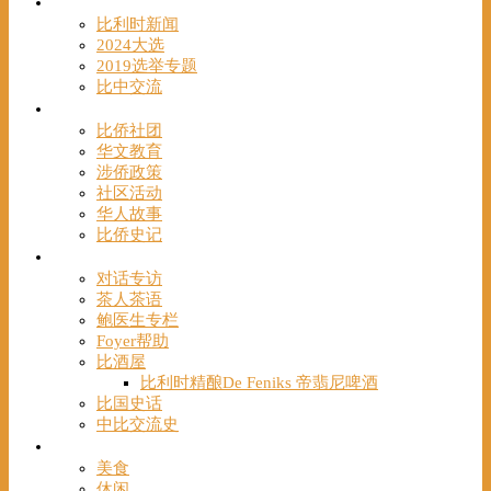
时事
比利时新闻
2024大选
2019选举专题
比中交流
华人
比侨社团
华文教育
涉侨政策
社区活动
华人故事
比侨史记
观点
对话专访
茶人茶语
鲍医生专栏
Foyer帮助
比酒屋
比利时精酿De Feniks 帝翡尼啤酒
比国史话
中比交流史
发现
美食
休闲