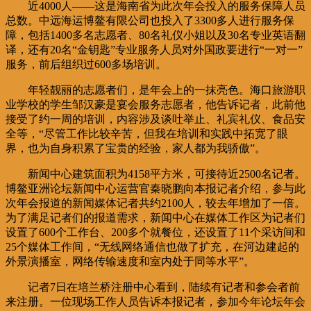
近4000人——这是海南省为此次年会投入的服务保障人员
总数。中远海运博鳌有限公司也投入了3300多人进行服务保
障，包括1400多名志愿者、80名礼仪小姐以及30名专业英语翻
译，还有20名“金钥匙”专业服务人员对外国政要进行“一对一”
服务，前后组织过600多场培训。
年轻靓丽的志愿者们，是年会上的一抹亮色。海口旅游职
业学校的学生邹汉豪是宴会服务志愿者，他告诉记者，此前他
接受了约一周的培训，内容涉及谈吐举止、礼宾礼仪、食品安
全等，“尽管工作比较辛苦，但我在培训和实践中拓宽了眼
界，也为自身积累了宝贵的经验，家人都为我骄傲”。
新闻中心建筑面积为4158平方米，可接待近2500名记者。
博鳌亚洲论坛新闻中心运营官秦晓鹏向本报记者介绍，参与此
次年会报道的新闻媒体记者共约2100人，较去年增加了一倍。
为了满足记者们的报道需求，新闻中心在媒体工作区为记者们
设置了600个工作台、200多个就餐位，还设置了11个采访间和
25个媒体工作间，“无线网络通信也做了扩充，在河边建起的
外景演播室，网络传输速度和室内处于同等水平”。
记者7日在培兰桥注册中心看到，陆续有记者和参会者前
来注册。一位现场工作人员告诉本报记者，参加今年论坛年会