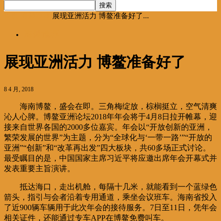
首页
海聚推荐
展现亚洲活力 博鳌准备好了...
海聚推荐
展现亚洲活力 博鳌准备好了
8 4 月, 2018
海南博鳌，盛会在即。三角梅绽放，棕榈挺立，空气清爽
沁人心脾。博鳌亚洲论坛2018年年会将于4月8日拉开帷幕，迎
接来自世界各国的2000多位嘉宾。年会以“开放创新的亚洲，
繁荣发展的世界”为主题，分为“全球化与‘一带一路’”“开放的
亚洲”“创新”和“改革再出发”四大板块，共60多场正式讨论。
最受瞩目的是，中国国家主席习近平将应邀出席年会开幕式并
发表重要主旨演讲。
抵达海口，走出机舱，每隔十几米，就能看到一个蓝绿色
箭头，指引与会者沿着专用通道，乘坐会议班车。海南省投入
了近900辆车辆用于此次年会的接待服务。7日至11日，凭年会
相关证件，还能通过专车APP在博鳌免费叫车。