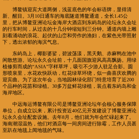
博鳌镇迎宾大道两侧，浅蓝底色的年会标语牌，显得清
新、醒目。3月10日通车的海底隧道博鳌通道，全长1.45公
里，把从博鳌亚洲论坛金海岸大酒店到东屿岛的论坛永久会址
的行车时间，从过去的十几分钟缩短到三分钟。通道内墙上雕
刻着涌动的浪花、起伏的山峦和劳作的渔妇，在紫色光带照射
下，透出浓郁的海滨气息。
东屿岛上，椰影婆娑，碧波荡漾，黑天鹅、赤麻鸭在池中
闲散悠游。论坛永久会址前，十几面国旗迎风高高飘扬。用绿
植修剪而成的“ASIA”字样草坪，吸引不少游人驻足合影。圆
形喷泉里，水花欢快跃动，红花绿草环绕，似一曲喜庆欢腾的
迎宾曲。为了这次年会，当地园林绿化部门特意培育了近200
个品种的花苗和绿植。30多万盆鲜花绿植，装点着东屿岛和金
海岸地区。
中远海运博鳌有限公司是博鳌亚洲论坛年会核心服务保障
单位，自成立以来，累计投资近40亿元开发建设了博鳌亚洲论
坛永久会址配套设施。去年8月，他们就为年会忙碌起来了。
海南潮湿温热，他们对酒店每一间房间进行除霉，工作人员甚
至趴在地毯上闻地毯的气味。