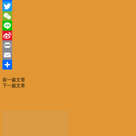
Facebook
Twitter
WeChat
Line
Sina
Weibo
Print
Email
分
前一篇文章
南海阅兵！习近平登上的这艘军舰有啥来头？
享
下一篇文章
新中国史上最大规模海上阅兵，有这三大看点
相关文章
更多作者