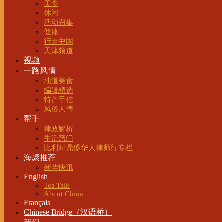
美食
休闲
活动召集
健康
行走中国
天津频道
视频
一路风情
地道美食
编辑精选
特产手信
风俗人情
帮手
律政解析
生活窍门
比利时鼎盛华人律师行专栏
海聚推荐
新华快讯
English
Tea Talk
About China
Français
Chinese Bridge（汉语桥）