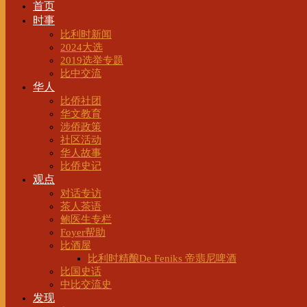
首页
时事
比利时新闻
2024大选
2019选举专题
比中交流
华人
比侨社团
华文教育
涉侨政策
社区活动
华人故事
比侨史记
观点
对话专访
茶人茶语
鲍医生专栏
Foyer帮助
比酒屋
比利时精酿De Feniks 帝翡尼啤酒
比国史话
中比交流史
发现