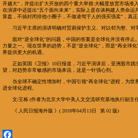
开越大”，并提出扩大开放的四个重大举措:大幅度放宽市场
在演讲中还提出“五个面向未来”，实际上是在谈构建人类命运
算盘，不搞封闭排他小圈子，不做凌驾于人的强买强卖”，真正
习近平主席的演讲明确对贸易保护主义、对以邻为壑、对
面对“逆全球化”的问题，中国的答案是全球化并没有停止
力量之一。现在世界的趋势，不是“逆全球化”，而是“再全球
界提供更大的机遇。
正如英国《卫报》10日报道，习近平演讲后，亚洲股市
望，对趋势非常敏感的市场来说，这是一针强心剂。
当全球不确定性增加时，中国引领“再全球化”进程，为
进全球化进程。
文/王栋 (作者为北京大学中美人文交流研究基地执行副主任
《 人民日报海外版 》( 2018年04月13日 第 02 版)