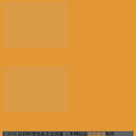
以新技术赋能讲好新时代中国故事
“百万英才智在广州”活动在穗启幕
© 2018 比利时维他命文化传媒 ｜本网站由
流动媒体
制作