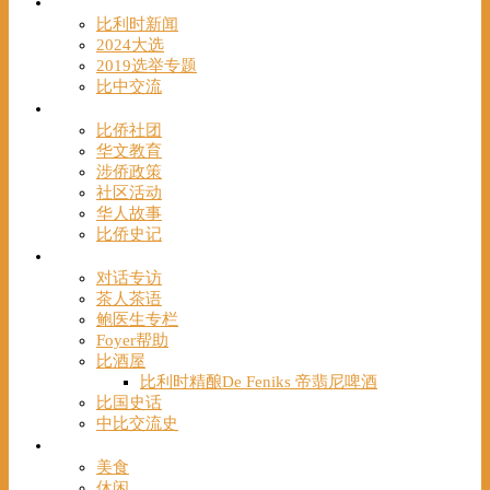
时事
比利时新闻
2024大选
2019选举专题
比中交流
华人
比侨社团
华文教育
涉侨政策
社区活动
华人故事
比侨史记
观点
对话专访
茶人茶语
鲍医生专栏
Foyer帮助
比酒屋
比利时精酿De Feniks 帝翡尼啤酒
比国史话
中比交流史
发现
美食
休闲