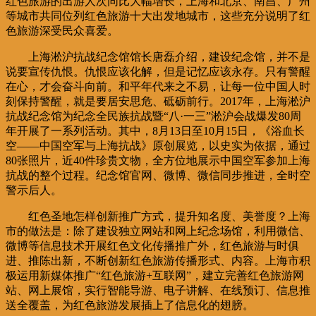
红色旅游的出游人次同比大幅增长，上海和北京、南昌、广州
等城市共同位列红色旅游十大出发地城市，这些充分说明了红
色旅游深受民众喜爱。
上海淞沪抗战纪念馆馆长唐磊介绍，建设纪念馆，并不是
说要宣传仇恨。仇恨应该化解，但是记忆应该永存。只有警醒
在心，才会奋斗向前。和平年代来之不易，让每一位中国人时
刻保持警醒，就是要居安思危、砥砺前行。2017年，上海淞沪
抗战纪念馆为纪念全民族抗战暨“八·一三”淞沪会战爆发80周
年开展了一系列活动。其中，8月13日至10月15日，《浴血长
空——中国空军与上海抗战》原创展览，以史实为依据，通过
80张照片，近40件珍贵文物，全方位地展示中国空军参加上海
抗战的整个过程。纪念馆官网、微博、微信同步推进，全时空
警示后人。
红色圣地怎样创新推广方式，提升知名度、美誉度？上海
市的做法是：除了建设独立网站和网上纪念场馆，利用微信、
微博等信息技术开展红色文化传播推广外，红色旅游与时俱
进、推陈出新，不断创新红色旅游传播形式、内容。上海市积
极运用新媒体推广“红色旅游+互联网”，建立完善红色旅游网
站、网上展馆，实行智能导游、电子讲解、在线预订、信息推
送全覆盖，为红色旅游发展插上了信息化的翅膀。