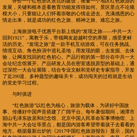
评价一个红色景区景点的建设，衡量一个地区红色旅游的
发展，关键和根本是看教育功能发挥得如何。景区景点不论规
模大小，只要能让人们怀着崇敬的心情走进去、充满感恩的心
情走出来，就是成功的红色之旅、精神之旅、难忘之旅。
上海旅游电子优惠平台新上线的“发现之旅——中共一大·
回到1921”，寓教于乐，带领网友超越时空的界限，感受更鲜
活的历史。“发现之旅”是一款手机互动游戏，可在任务挑战、
情境互动、角色扮演中巡礼圣地，用发现的眼，去发掘、去体
验，让网友找回的红色初心。产品行程的第一部分在中共一大
会址纪念馆展开。产品研发人员在密室逃脱原型的基础上，通
过深挖一大会址展陈，结合专业文献和党研史专家指导，开发
了近200道、多种题型的趣味关卡，成功闯关的过程就是生动
的党史学习过程。
与时俱进
“红色旅游”以红色为核心，旅游为载体，为讲好中国故
事、传播好中国声音搭建了广阔平台。每年暑假期间，湘潭市
韶山毛泽东故居和纪念馆、北京中国人民革命军事博物馆、上
海中共一大会址等景点，都是国内游客希望带着孩子去看看的
地方。根据最新出炉的《2017中国红色旅游报告》显示，国内