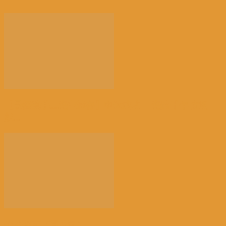
【景德镇手工瓷业遗存】申遗成功 一瓷跨千年 文明
越...
光的骤雨（百花园）