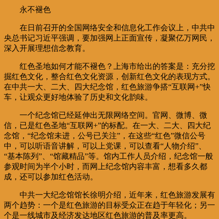
永不褪色
在日前召开的全国网络安全和信息化工作会议上，中共中
央总书记习近平强调，要加强网上正面宣传，凝聚亿万网民，
深入开展理想信念教育。
红色圣地如何才能不褪色？上海市给出的答案是：充分挖
掘红色文化，整合红色文化资源，创新红色文化的表现方式。
在中共一大、二大、四大纪念馆，红色旅游争搭“互联网+”快
车，让观众更好地体验了历史和文化韵味。
一个纪念馆已经延伸出无限网络空间。官网、微博、微
信，已是红色圣地“互联网+”的标配。在一大、二大、四大纪
念馆，“纪念馆未进，公号已关注”，在这些“红色”微信公号
中，可以听语音讲解，可以上党课，可以查看“人物介绍”、
“基本陈列”、“馆藏精品”等。馆内工作人员介绍，纪念馆一般
参观时间为半个小时，而网上纪念馆内容丰富，想看多久都
成，还可以参加红色活动。
中共一大纪念馆馆长徐明介绍，近年来，红色旅游发展有
两个趋势：一个是红色旅游的目标受众正在趋于年轻化；另一
个是一线城市及经济发达地区红色旅游的普及率更高。