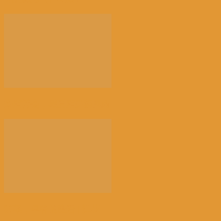
来消博会，感受消费新风向
荠菜，早春的隐语 | 江花