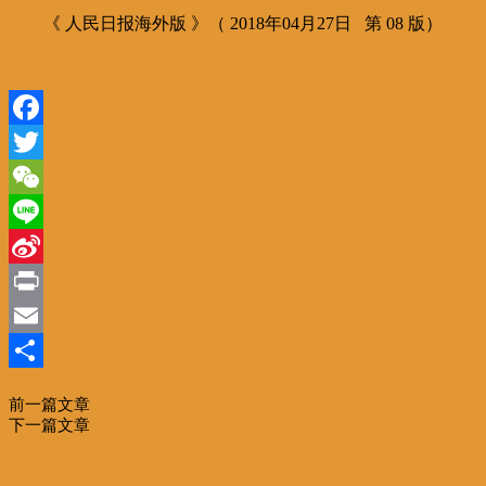
《 人民日报海外版 》（ 2018年04月27日 第 08 版）
Facebook
Twitter
WeChat
Line
Sina
Weibo
Print
Email
分
前一篇文章
为长江经济带发展“立规矩”
享
下一篇文章
两个伟大国家应有伟大合作
相关文章
更多作者