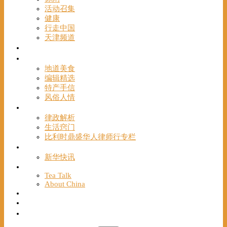
活动召集
健康
行走中国
天津频道
视频
一路风情
地道美食
编辑精选
特产手信
风俗人情
帮手
律政解析
生活窍门
比利时鼎盛华人律师行专栏
海聚推荐
新华快讯
English
Tea Talk
About China
Français
Chinese Bridge（汉语桥）
我们