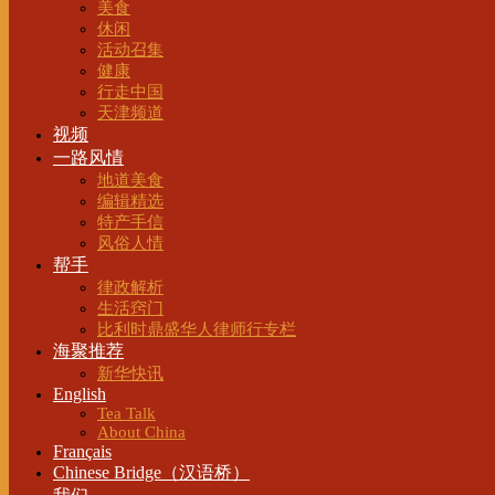
美食
休闲
活动召集
健康
行走中国
天津频道
视频
一路风情
地道美食
编辑精选
特产手信
风俗人情
帮手
律政解析
生活窍门
比利时鼎盛华人律师行专栏
海聚推荐
新华快讯
English
Tea Talk
About China
Français
Chinese Bridge（汉语桥）