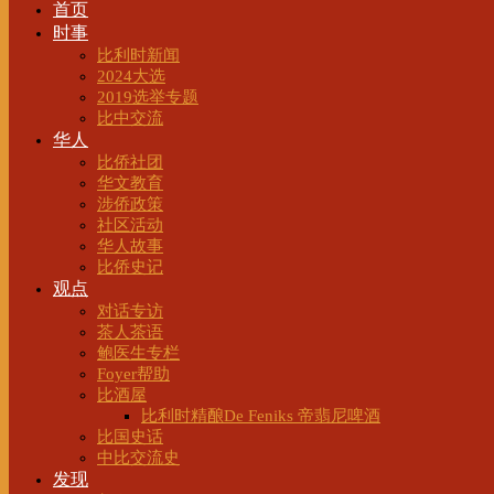
首页
时事
比利时新闻
2024大选
2019选举专题
比中交流
华人
比侨社团
华文教育
涉侨政策
社区活动
华人故事
比侨史记
观点
对话专访
茶人茶语
鲍医生专栏
Foyer帮助
比酒屋
比利时精酿De Feniks 帝翡尼啤酒
比国史话
中比交流史
发现