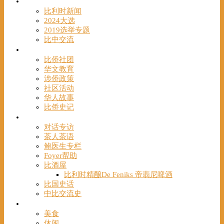
时事
比利时新闻
2024大选
2019选举专题
比中交流
华人
比侨社团
华文教育
涉侨政策
社区活动
华人故事
比侨史记
观点
对话专访
茶人茶语
鲍医生专栏
Foyer帮助
比酒屋
比利时精酿De Feniks 帝翡尼啤酒
比国史话
中比交流史
发现
美食
休闲