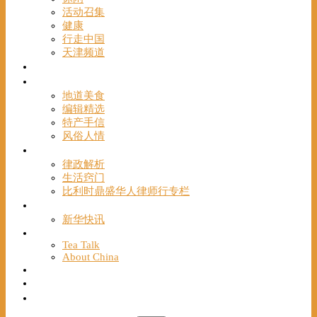
活动召集
健康
行走中国
天津频道
视频
一路风情
地道美食
编辑精选
特产手信
风俗人情
帮手
律政解析
生活窍门
比利时鼎盛华人律师行专栏
海聚推荐
新华快讯
English
Tea Talk
About China
Français
Chinese Bridge（汉语桥）
我们