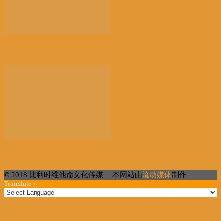
【儿子在横滨上学】今年比利时首相携家人去日本度假
【财富】Tomorrowland音乐节成了当地居民...
© 2018 比利时维他命文化传媒 ｜本网站由
流动媒体
制作
Translate »