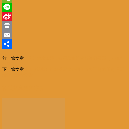
WeChat
Line
Sina
Weibo
Print
Email
分
前一篇文章
比利时的水太硬，家用软水机能解决问题吗（选购注
享
意事项）？
下一篇文章
【市政选举】谁将书写未来四年安特卫普的历史 且看
最新的选情分析
相关文章
更多作者