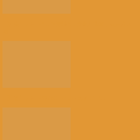
【社会】比利时“天体海滩”加强警力巡查，因更多人
热...
【注意】比利时南部Charleroi机场 2028...