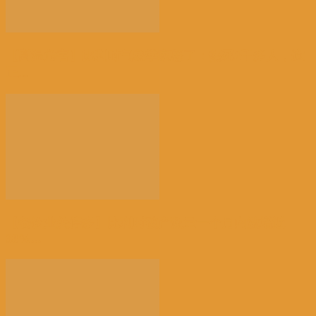
【高温危害】比利时气象学家怒了：热死2千多人，这
正...
【餐饮业关停多】比利时破产数量一个月内激增近
38%...