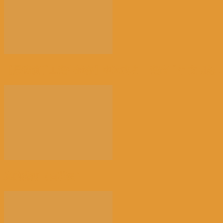
【景德镇手工瓷业遗存】申遗成功 一瓷跨千年 文明越...
光的骤雨（百花园）