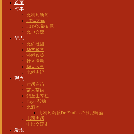
首页
时事
比利时新闻
2024大选
2019选举专题
比中交流
华人
比侨社团
华文教育
涉侨政策
社区活动
华人故事
比侨史记
观点
对话专访
茶人茶语
鲍医生专栏
Foyer帮助
比酒屋
比利时精酿De Feniks 帝翡尼啤酒
比国史话
中比交流史
发现