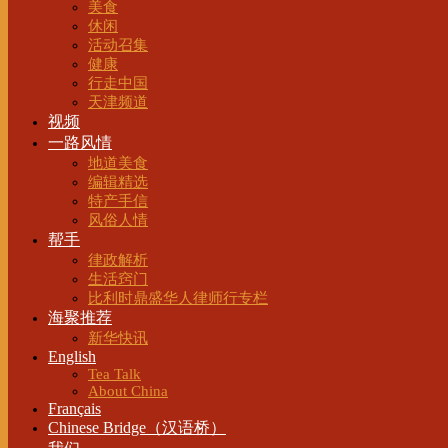
美食
休闲
活动召集
健康
行走中国
天津频道
视频
一路风情
地道美食
编辑精选
特产手信
风俗人情
帮手
律政解析
生活窍门
比利时鼎盛华人律师行专栏
海聚推荐
新华快讯
English
Tea Talk
About China
Français
Chinese Bridge（汉语桥）