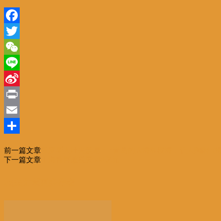
Facebook
Twitter
WeChat
Line
Sina
Weibo
Print
Email
分
前一篇文章
俄罗斯人叶夫盖尼： “青岛的大海和樱海，让人陶醉”(
享
下一篇文章
上海将再减税费500亿元
相关文章
更多作者