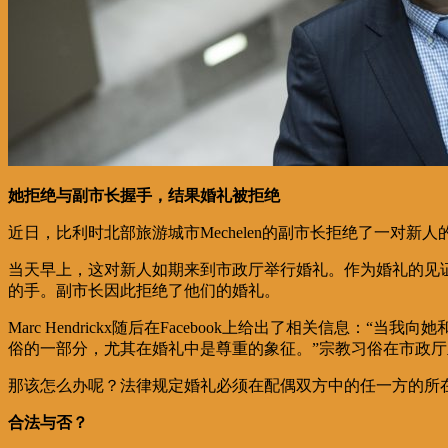
她拒绝与副市长握手，结果婚礼被拒绝
近日，比利时北部旅游城市Mechelen的副市长拒绝了一对
当天早上，这对新人如期来到市政厅举行婚礼。作为婚礼的见
的手。副市长因此拒绝了他们的婚礼。
Marc Hendrickx
随后在
Facebook
上给出了相关信息：“当我向她
俗的一部分，尤其在婚礼中是尊重的象征。”宗教习俗在市政
那该怎么办呢？法律规定婚礼必须在配偶双方中的任一方的所
合法与否？