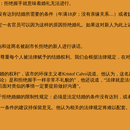
：拒绝握手就意味着婚礼无法进行。
没有达到结婚所需要的条件（年满
18
岁；没有亲缘关系
…
）或者
定一名官员可以因为这样的原因拒绝婚礼。如果这对新人为此上
内和这两名被副市长拒绝的新人进行谈话。
当尊重每个人被法律赋予的结婚权利。我们会根据法律规定，在
婚的权利”，该市的环保主义者
Kristof Calvo
说道。他认为，这名
论）是和拒绝握手一样非常不礼貌的”，他还说道，“法律就是
后面对类似的事情一定要提前做好沟通”。
于拒绝婚姻的限制性规定：必须是法定结婚的条件没有达到，或
这一条件的建议持保留意见。他认为相关的法律规定将难以配套