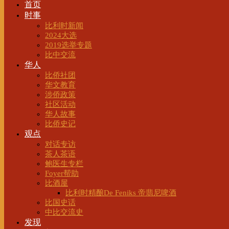
首页
时事
比利时新闻
2024大选
2019选举专题
比中交流
华人
比侨社团
华文教育
涉侨政策
社区活动
华人故事
比侨史记
观点
对话专访
茶人茶语
鲍医生专栏
Foyer帮助
比酒屋
比利时精酿De Feniks 帝翡尼啤酒
比国史话
中比交流史
发现