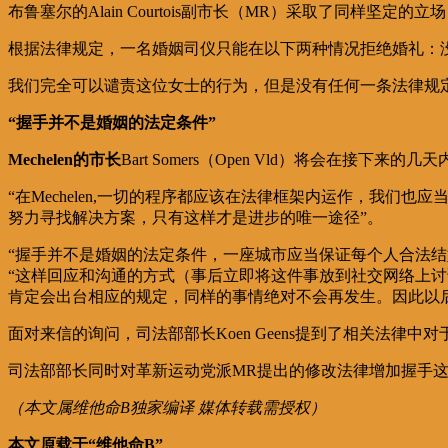
布鲁塞尔的
Alain Courtois
副市长（
MR
）采取了同样坚定的立场
根据法律规定，一名婚姻司仪只能在以下两种情况拒绝婚礼：
我们完全可以谴责这位女士的行为，但是没有任何一条法律规
“握手并不是婚姻的法定条件”
Mechelen
的市长
Bart Somers
（
Open Vld
）将会在接下来的几天
“在
Mechelen
,一切的程序都应该在法律框架内运作，我们也应
努力寻找解决方案，只有这样才是进步的唯一途径”。
“握手并不是婚姻的法定条件，一座城市应当保证每个人合法结
“这样回应和沟通的方式（事后立即将这件事放到社交网络上讨
肯定会出台相应的规定，同样的事情绝对不会再发生。因此以
面对来信的询问，司法部部长
Koen Geens
提到了相关法律中对
司法部部长同时对革新运动党派
MR
提出的修改法律增加握手
（本文属维他命B独家编译 媒体转载需授权）
本文原载于“维他命B”