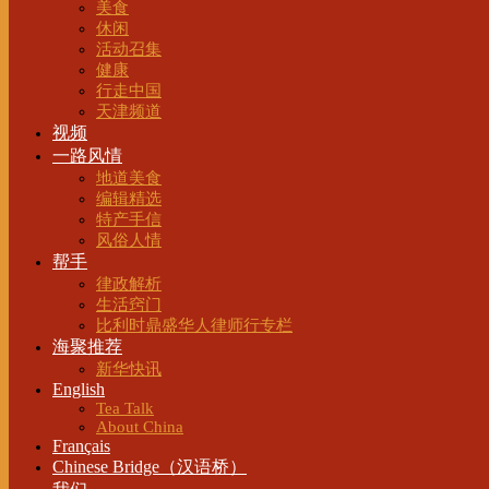
美食
休闲
活动召集
健康
行走中国
天津频道
视频
一路风情
地道美食
编辑精选
特产手信
风俗人情
帮手
律政解析
生活窍门
比利时鼎盛华人律师行专栏
海聚推荐
新华快讯
English
Tea Talk
About China
Français
Chinese Bridge（汉语桥）