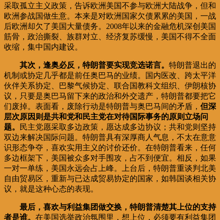
采取孤立主义政策，告诉欧洲美国不参与欧洲大陆战争，但和
欧洲参战国做生意。本来是对欧洲国家欠债累累的美国，一战
后欧洲却欠了美国大量债务。2008年以来的金融危机深创美国
筋骨，政治撕裂、族群对立、经济复苏缓慢，美国不得不全面
收缩，集中国内建设。
其次，逢奥必反，特朗普要实现竞选诺言。
特朗普退出的
机制或协定几乎都是前任奥巴马的业绩。国内医改、跨太平洋
伙伴关系协定、巴黎气候协定、联合国教科文组织、伊朗核协
议，只要是奥巴马留下来的政治和外交遗产，特朗普都要把它
们废掉。表面看，废除行动是特朗普与奥巴马间的矛盾，
但深
层次原因则是共和党和民主党在对待国际事务的原则立场问
题。
民主党愿采取多边政策，愿达成多边协议；共和党则坚持
双边来解决国际问题。特朗普具有深厚商人气息，不太在意意
识形态争夺，喜欢实用主义的讨价还价。在特朗普看来，任何
多边框架下，美国被众多对手围攻，占不到便宜。相反，如果
一对一单练，美国永远会占上峰。上台后，特朗普重谈判北美
自由贸易区，重新与已达成贸易协定的国家，如韩国谈相关协
议，就是这种心态的表现。
最后，喜欢与利益集团做交换，特朗普清楚其上位的支持
者是谁。
在美国选举政治氛围里，想上位，必须要有利益集团