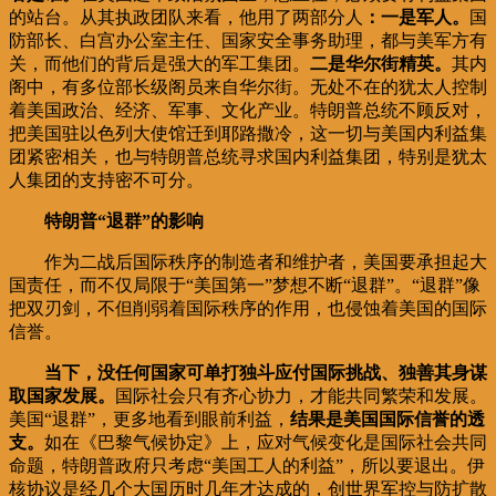
的站台。从其执政团队来看，他用了两部分人
：一是军人。
国
防部长、白宫办公室主任、国家安全事务助理，都与美军方有
关，而他们的背后是强大的军工集团。
二是华尔街精英。
其内
阁中，有多位部长级阁员来自华尔街。无处不在的犹太人控制
着美国政治、经济、军事、文化产业。特朗普总统不顾反对，
把美国驻以色列大使馆迁到耶路撒冷，这一切与美国内利益集
团紧密相关，也与特朗普总统寻求国内利益集团，特别是犹太
人集团的支持密不可分。
特朗普“退群”的影响
作为二战后国际秩序的制造者和维护者，美国要承担起大
国责任，而不仅局限于“美国第一”梦想不断“退群”。“退群”像
把双刃剑，不但削弱着国际秩序的作用，也侵蚀着美国的国际
信誉。
当下，没任何国家可单打独斗应付国际挑战、独善其身谋
取国家发展。
国际社会只有齐心协力，才能共同繁荣和发展。
美国“退群”，更多地看到眼前利益，
结果是美国国际信誉的透
支。
如在《巴黎气候协定》上，应对气候变化是国际社会共同
命题，特朗普政府只考虑“美国工人的利益”，所以要退出。伊
核协议是经几个大国历时几年才达成的，创世界军控与防扩散