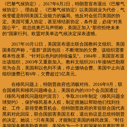
《巴黎气候协定》。2017年6月2日，特朗普宣布退出《巴黎气
候协定》。理由是，《巴黎气候协定》以美国就业为代价，气
候变暖是削弱美国工业能力的骗局。他反对会惩罚美国的协
定。美国可重入协定，甚至缔结新协定，条件是，必须“对美
国公平”。前总统奥巴马声明称，美国正加入“那些拒绝未来
的”国家行列。欧盟对美单边气候决定深表遗憾。
2017年10月12日，美国宣布退出联合国教科文组织。美国
国务院声称，“退群”原因包括：不断增加的欠费、该组织需要
根本性改革、“针对以色列的持续偏见”。1984年，美国宣布退
出该组织，2003年又重新加入。教科文组织2011年接纳巴勒斯
坦为会员，美国和以色列不满，停止缴纳会费。美国中止向该
组织缴费已有6年，欠费超过5亿美元。
在移民问题上，特朗普政府也消极对待。2016年9月，联
合国难民和移民问题峰会上，美国在内的193个会员国通过
《移民与难民问题纽约宣言》，争取2018年制定《移民问题全
球契约》，保护移民基本人权，制定措施以帮助他们找到住
处、工作，获得受教育机会。但特朗普政府的常驻联合国代表
黑莉对此回应，联合国损害美国主权，退出协议是总统特朗普
的决定。她说：“只有美国，才能制定美国的移民政策。”时任
美国国务卿蒂勒森声明，美国作为一个主权国家的首要职责是