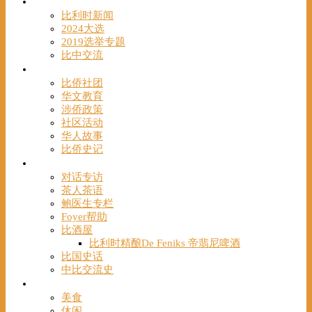
时事
比利时新闻
2024大选
2019选举专题
比中交流
华人
比侨社团
华文教育
涉侨政策
社区活动
华人故事
比侨史记
观点
对话专访
茶人茶语
鲍医生专栏
Foyer帮助
比酒屋
比利时精酿De Feniks 帝翡尼啤酒
比国史话
中比交流史
发现
美食
休闲