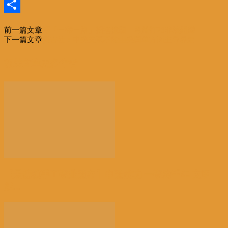
Email
分
前一篇文章
籍「一帶一路」招搖撞騙 粵嚴打26非法組織
享
下一篇文章
樊吉社：中美关系不能由美国单方面主导界定
相关文章
更多作者
【景德镇手工瓷业遗存】申遗成功 一瓷跨千年 文明
越...