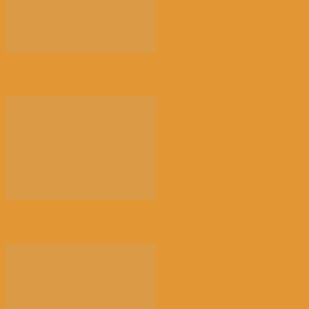
荠菜，早春的隐语 | 江花
以新技术赋能讲好新时代中国故事