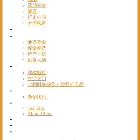
活动召集
健康
行走中国
天津频道
视频
一路风情
地道美食
编辑精选
特产手信
风俗人情
帮手
律政解析
生活窍门
比利时鼎盛华人律师行专栏
海聚推荐
新华快讯
English
Tea Talk
About China
Français
Chinese Bridge（汉语桥）
我们