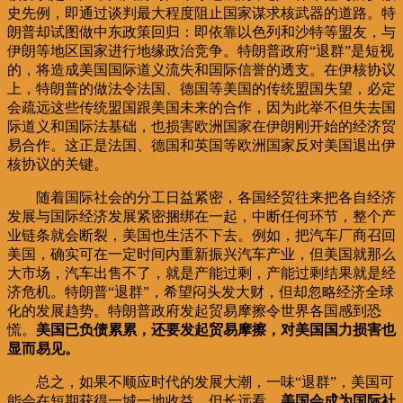
史先例，即通过谈判最大程度阻止国家谋求核武器的道路。特
朗普却试图做中东政策回归：即依靠以色列和沙特等盟友，与
伊朗等地区国家进行地缘政治竞争。特朗普政府“退群”是短视
的，将造成美国国际道义流失和国际信誉的透支。在伊核协议
上，特朗普的做法令法国、德国等美国的传统盟国失望，必定
会疏远这些传统盟国跟美国未来的合作，因为此举不但失去国
际道义和国际法基础，也损害欧洲国家在伊朗刚开始的经济贸
易合作。这正是法国、德国和英国等欧洲国家反对美国退出伊
核协议的关键。
随着国际社会的分工日益紧密，各国经贸往来把各自经济
发展与国际经济发展紧密捆绑在一起，中断任何环节，整个产
业链条就会断裂，美国也生活不下去。例如，把汽车厂商召回
美国，确实可在一定时间内重新振兴汽车产业，但美国就那么
大市场，汽车出售不了，就是产能过剩，产能过剩结果就是经
济危机。特朗普“退群”，希望闷头发大财，但却忽略经济全球
化的发展趋势。特朗普政府发起贸易摩擦令世界各国感到恐
慌。
美国已负债累累，还要发起贸易摩擦，对美国国力损害也
显而易见。
总之，如果不顺应时代的发展大潮，一味“退群”，美国可
能会在短期获得一城一地收益，但长远看，
美国会成为国际社