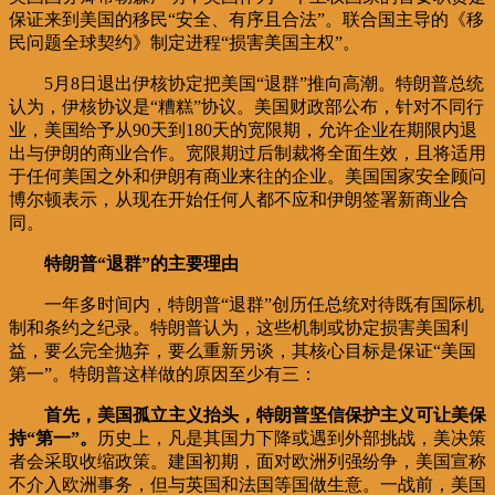
保证来到美国的移民“安全、有序且合法”。联合国主导的《移
民问题全球契约》制定进程“损害美国主权”。
5月8日退出伊核协定把美国“退群”推向高潮。特朗普总统
认为，伊核协议是“糟糕”协议。美国财政部公布，针对不同行
业，美国给予从90天到180天的宽限期，允许企业在期限内退
出与伊朗的商业合作。宽限期过后制裁将全面生效，且将适用
于任何美国之外和伊朗有商业来往的企业。美国国家安全顾问
博尔顿表示，从现在开始任何人都不应和伊朗签署新商业合
同。
特朗普“退群”的主要理由
一年多时间内，特朗普“退群”创历任总统对待既有国际机
制和条约之纪录。特朗普认为，这些机制或协定损害美国利
益，要么完全抛弃，要么重新另谈，其核心目标是保证“美国
第一”。特朗普这样做的原因至少有三：
首先，美国孤立主义抬头，特朗普坚信保护主义可让美保
持“第一”。
历史上，凡是其国力下降或遇到外部挑战，美决策
者会采取收缩政策。建国初期，面对欧洲列强纷争，美国宣称
不介入欧洲事务，但与英国和法国等国做生意。一战前，美国