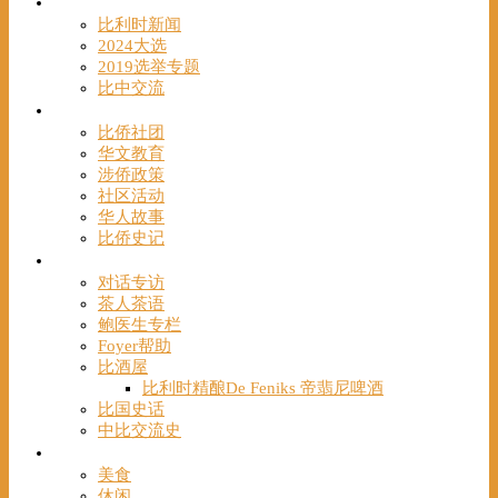
时事
比利时新闻
2024大选
2019选举专题
比中交流
华人
比侨社团
华文教育
涉侨政策
社区活动
华人故事
比侨史记
观点
对话专访
茶人茶语
鲍医生专栏
Foyer帮助
比酒屋
比利时精酿De Feniks 帝翡尼啤酒
比国史话
中比交流史
发现
美食
休闲