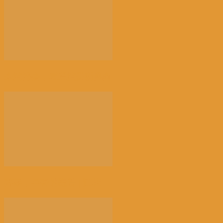
来消博会，感受消费新风向
荠菜，早春的隐语 | 江花