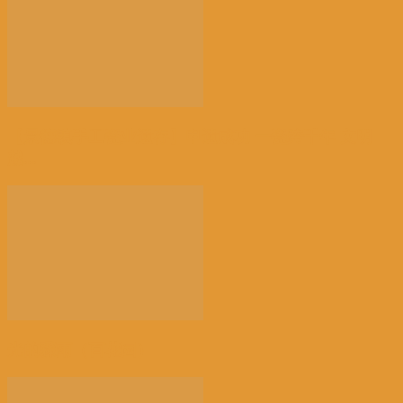
【景德镇手工瓷业遗存】申遗成功 一瓷跨千年 文明
越...
光的骤雨（百花园）