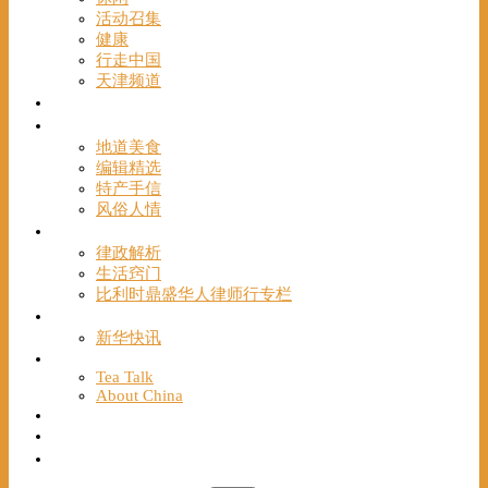
活动召集
健康
行走中国
天津频道
视频
一路风情
地道美食
编辑精选
特产手信
风俗人情
帮手
律政解析
生活窍门
比利时鼎盛华人律师行专栏
海聚推荐
新华快讯
English
Tea Talk
About China
Français
Chinese Bridge（汉语桥）
我们