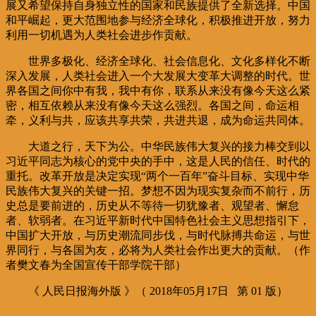
展又希望保持自身独立性的国家和民族提供了全新选择。中国
和平崛起，更大范围地参与经济全球化，积极推进开放，努力
利用一切机遇为人类社会进步作贡献。
世界多极化、经济全球化、社会信息化、文化多样化不断
深入发展，人类社会进入一个大发展大变革大调整的时代。世
界各国之间你中有我，我中有你，联系从来没有像今天这么紧
密，相互依赖从来没有像今天这么强烈。各国之间，命运相
牵，义利与共，应该共享共荣，共进共退，成为命运共同体。
大道之行，天下为公。中华民族伟大复兴的接力棒交到以
习近平同志为核心的党中央的手中，这是人民的信任、时代的
重托。改革开放是决定实现“两个一百年”奋斗目标、实现中华
民族伟大复兴的关键一招。梦想不因为现实复杂而不前行，历
史总是要前进的，历史从不等待一切犹豫者、观望者、懈怠
者、软弱者。在习近平新时代中国特色社会主义思想指引下，
中国扩大开放，与历史潮流同步伐，与时代脉搏共命运，与世
界同行，与各国为友，必将为人类社会作出更大的贡献。（作
者樊文春为全国宣传干部学院干部）
《 人民日报海外版 》（ 2018年05月17日 第 01 版）