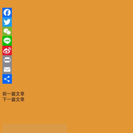
Facebook
Twitter
WeChat
Line
Sina
Weibo
Print
Email
分
前一篇文章
刘鹤的四句大白话，句句有所指
享
下一篇文章
海外高层次人才创新创业大赛 比利时赛区启动
相关文章
更多作者