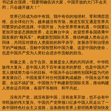
书记多次强调，“我要明确告诉大家，中国开放的大门不会关
闭，只会越开越大！”
世界已经成为你中有我、我中有你的地球村。零和博弈思
维、反全球化行为，越来越没有市场，推进互联互通是世界共
同繁荣的必然选择。中国开放，为全世界带来机遇，中国要以
更加开放姿态拥抱世界，走近舞台中央，欢迎世界各国搭乘中
国发展的“顺风车”，构建新型国际关系，推动构建人类命运共
同体，共同应对摆在人类面前的和平赤字、发展赤字和治理赤
字的严峻挑战，贡献中国智慧和中国力量。这是中国的使命，
也是中国共产党为人类社会进步作贡献的担当。
和羹之美，在于合异。发展是全人类的共同诉求。中华民
族伟大复兴，是中国人民千百年来追求的梦想，也是中国共产
党人接续努力奋斗的目标。中国决不会以牺牲别国利益为代价
来发展自己，中国发展不对任何国家构成威胁，中国永远不称
霸、永远不搞扩张。中国致力于构建新型国际关系，推动构建
人类命运共同体，各国平等相待、和平共处。
没有共产党，就没有新中国，没有改革开放，也不会有中
华民族的伟大复兴。中国共产党带领13亿多中国人民走出了一
条中国特色社会主义道路，这条路给世界上那些既希望加快发