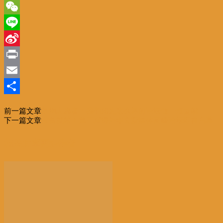
Twitter
WeChat
Line
Sina
Weibo
Print
Email
分
前一篇文章
杭州志愿者：我们想为这么棒的论坛做一点贡献
享
下一篇文章
准备就绪！第三届海外华文新媒体高峰论坛即将启幕
相关文章
更多作者