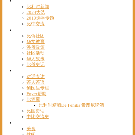
时事
比利时新闻
2024大选
2019选举专题
比中交流
华人
比侨社团
华文教育
涉侨政策
社区活动
华人故事
比侨史记
观点
对话专访
茶人茶语
鲍医生专栏
Foyer帮助
比酒屋
比利时精酿De Feniks 帝翡尼啤酒
比国史话
中比交流史
发现
美食
休闲