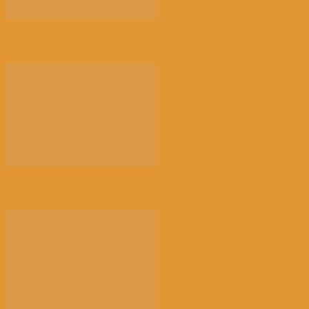
来消博会，感受消费新风向
荠菜，早春的隐语 | 江花