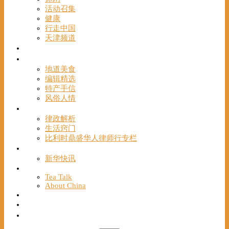
活动召集
健康
行走中国
天津频道
视频
一路风情
地道美食
编辑精选
特产手信
风俗人情
帮手
律政解析
生活窍门
比利时鼎盛华人律师行专栏
海聚推荐
新华快讯
English
Tea Talk
About China
Français
Chinese Bridge（汉语桥）
我们