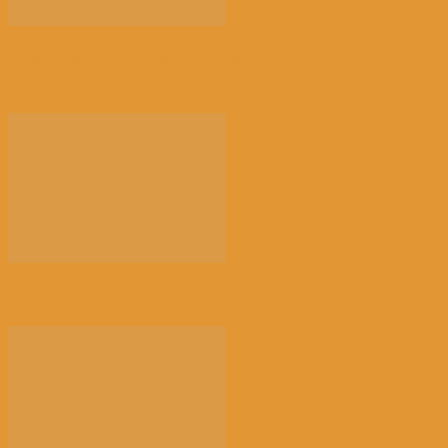
【景德镇手工瓷业遗存】申遗成功 一瓷跨千年 文明
越...
光的骤雨（百花园）