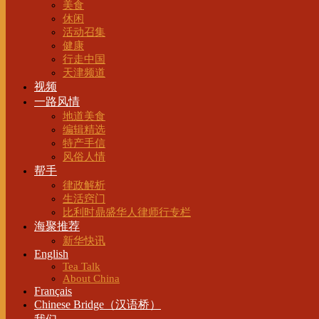
美食
休闲
活动召集
健康
行走中国
天津频道
视频
一路风情
地道美食
编辑精选
特产手信
风俗人情
帮手
律政解析
生活窍门
比利时鼎盛华人律师行专栏
海聚推荐
新华快讯
English
Tea Talk
About China
Français
Chinese Bridge（汉语桥）