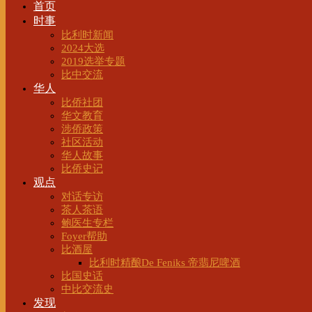
首页
时事
比利时新闻
2024大选
2019选举专题
比中交流
华人
比侨社团
华文教育
涉侨政策
社区活动
华人故事
比侨史记
观点
对话专访
茶人茶语
鲍医生专栏
Foyer帮助
比酒屋
比利时精酿De Feniks 帝翡尼啤酒
比国史话
中比交流史
发现