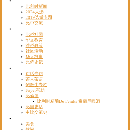
时事
比利时新闻
2024大选
2019选举专题
比中交流
华人
比侨社团
华文教育
涉侨政策
社区活动
华人故事
比侨史记
观点
对话专访
茶人茶语
鲍医生专栏
Foyer帮助
比酒屋
比利时精酿De Feniks 帝翡尼啤酒
比国史话
中比交流史
发现
美食
休闲