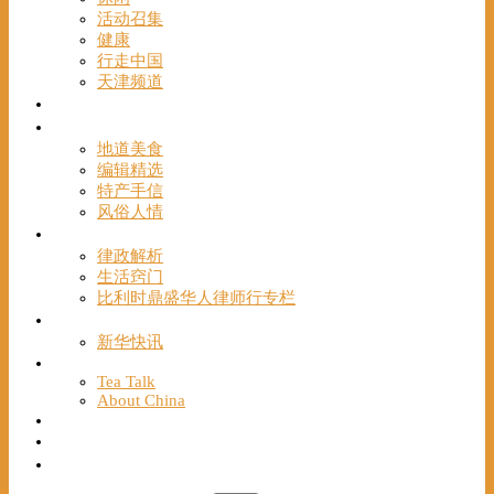
活动召集
健康
行走中国
天津频道
视频
一路风情
地道美食
编辑精选
特产手信
风俗人情
帮手
律政解析
生活窍门
比利时鼎盛华人律师行专栏
海聚推荐
新华快讯
English
Tea Talk
About China
Français
Chinese Bridge（汉语桥）
我们