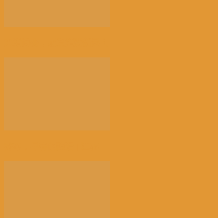
来消博会，感受消费新风向
荠菜，早春的隐语 | 江花