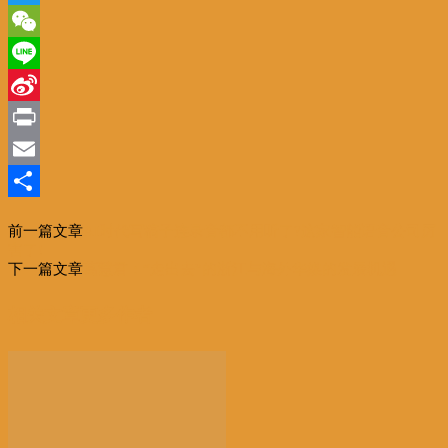
Twitter
WeChat
Line
Sina
Weibo
Print
Email
分
前一篇文章
AI时代写稿子连录音都不用听了?这家智能语音公司厉
享
害了!
下一篇文章
葛慧君：“走出去”的浙江与海外华媒的发展机遇
相关文章
更多作者