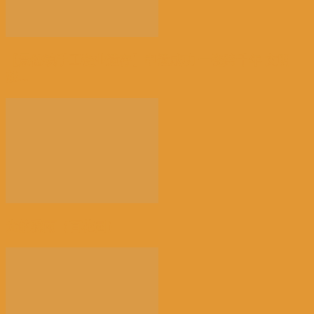
【景德镇手工瓷业遗存】申遗成功 一瓷跨千年 文明
越...
光的骤雨（百花园）