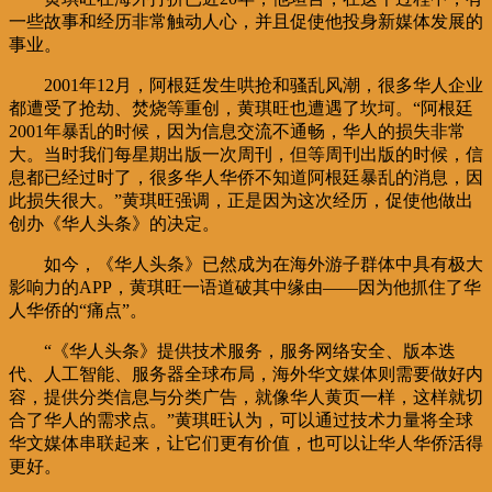
一些故事和经历非常触动人心，并且促使他投身新媒体发展的
事业。
2001年12月，阿根廷发生哄抢和骚乱风潮，很多华人企业
都遭受了抢劫、焚烧等重创，黄琪旺也遭遇了坎坷。“阿根廷
2001年暴乱的时候，因为信息交流不通畅，华人的损失非常
大。当时我们每星期出版一次周刊，但等周刊出版的时候，信
息都已经过时了，很多华人华侨不知道阿根廷暴乱的消息，因
此损失很大。”黄琪旺强调，正是因为这次经历，促使他做出
创办《华人头条》的决定。
如今，《华人头条》已然成为在海外游子群体中具有极大
影响力的APP，黄琪旺一语道破其中缘由——因为他抓住了华
人华侨的“痛点”。
“《华人头条》提供技术服务，服务网络安全、版本迭
代、人工智能、服务器全球布局，海外华文媒体则需要做好内
容，提供分类信息与分类广告，就像华人黄页一样，这样就切
合了华人的需求点。”黄琪旺认为，可以通过技术力量将全球
华文媒体串联起来，让它们更有价值，也可以让华人华侨活得
更好。