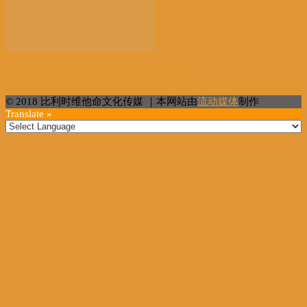
“百万英才智在广州”活动在穗启幕
© 2018 比利时维他命文化传媒 ｜本网站由
流动媒体
制作
Translate »