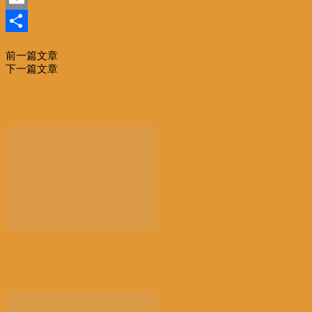
Email
分
前一篇文章
海外华媒不能局限于“码字” 要创造更多价值
享
下一篇文章
华媒代表谈如何讲好祖国故事:不忘自己姓”中”名”国”
相关文章
更多作者
【景德镇手工瓷业遗存】申遗成功 一瓷跨千年 文明
越...