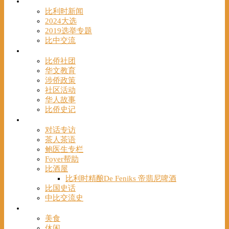
时事
比利时新闻
2024大选
2019选举专题
比中交流
华人
比侨社团
华文教育
涉侨政策
社区活动
华人故事
比侨史记
观点
对话专访
茶人茶语
鲍医生专栏
Foyer帮助
比酒屋
比利时精酿De Feniks 帝翡尼啤酒
比国史话
中比交流史
发现
美食
休闲