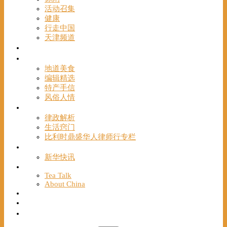
活动召集
健康
行走中国
天津频道
视频
一路风情
地道美食
编辑精选
特产手信
风俗人情
帮手
律政解析
生活窍门
比利时鼎盛华人律师行专栏
海聚推荐
新华快讯
English
Tea Talk
About China
Français
Chinese Bridge（汉语桥）
我们