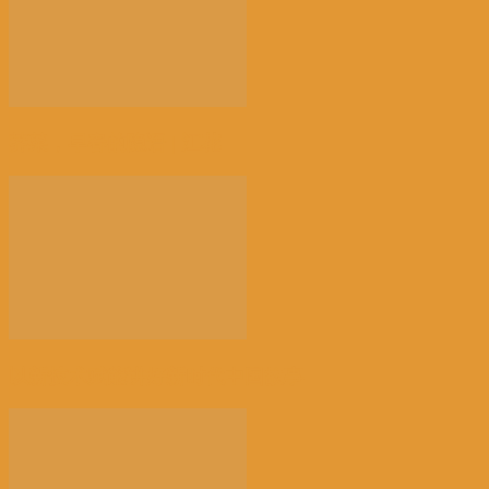
荠菜，早春的隐语 | 江花
以新技术赋能讲好新时代中国故事