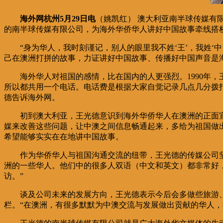
海外网杭州5月29日电
（姚凯红） 澳大利亚南半球传媒有
的南半球传媒有限公司，为海外华侨华人讲好中国故事牵线搭
“身为华人，我时刻谨记，别人的眼里我不姓‘王’，我姓‘
己在澳洲打拼的故事，力证讲好中国故事、传播好中国声音是
海外华人对祖国的感情，比在国内的人更强烈。1990年
所以都共用一个电话。电话费是根据大家自觉记录几点几分拨
德告诉海外网。
初到澳大利亚，王光德意识到海外华侨华人在澳洲的正面
媒来改善这些问题，让中澳之间信息畅通起来，多给为祖国做
希望能够实实在在地讲中国故事。
作为华侨华人与祖国沟通交流的纽带，王光德的传媒公司
洲的一些华人。他们中的很多人双语（中文和英文）都非常好
访。”
谈及公司未来的发展方向，王光德表示今后会多做些旅游
栏。“在澳洲，有很多默默为中澳交流与发展做出贡献的华人