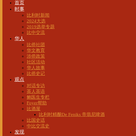
首页
时事
比利时新闻
2024大选
2019选举专题
比中交流
华人
比侨社团
华文教育
涉侨政策
社区活动
华人故事
比侨史记
观点
对话专访
茶人茶语
鲍医生专栏
Foyer帮助
比酒屋
比利时精酿De Feniks 帝翡尼啤酒
比国史话
中比交流史
发现