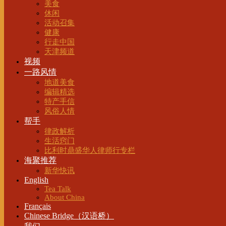
美食
休闲
活动召集
健康
行走中国
天津频道
视频
一路风情
地道美食
编辑精选
特产手信
风俗人情
帮手
律政解析
生活窍门
比利时鼎盛华人律师行专栏
海聚推荐
新华快讯
English
Tea Talk
About China
Français
Chinese Bridge（汉语桥）